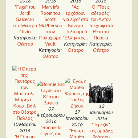
2016
2016
2016
2016
Στήλες
"Fuga" του
Marvin's
"Ας
Οι "Τρεις
Jordi
Room του
ερχόσουν
αδερφές"
Polls
Galceran
Scott
για λίγο" στο
του Άντον
Small Talk
στο Θέατρο
McPherson
Κέντρο
Τσέχωφ στο
Olvio
στον
Πολιτισμού
Θέατρο
Blog
Κατηγορία:
Πολυχώρο
"Ελληνικός...
Πορεία
Θέατρο
Vault
Κατηγορία:
Κατηγορία:
Κατηγορία:
Θέατρο
Θέατρο
Θέατρο
12
07
17
Ιανουαρίου
Φεβρουαρίου
Ιανουαρίου
2016
2016
10 Μαρτίου
2016
"Τερεζίν",
"Bonnie &
2016
"Εγώ, η
της ομάδας
Clyde", του
"Η Όπερα
Μάρθα
θεάτρου