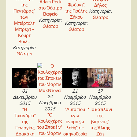
Adam Peck
της
Φρόυντ",
Δήλος
στο Θέατρο
Πεντάρας"
της Γιούλης
Κατηγορία:
Βαφείο
των
Ζήκου
Θέατρο
Κατηγορία:
Μπέρτολτ
Κατηγορία:
Θέατρο
Μπρεχτ -
Θέατρο
Κουρτ
Βάιλ...
Κατηγορία:
Θέατρο
01
21
17
24
Δεκεμβρίου
Νοεμβρίου
Νοεμβρίου
Νοεμβρίου
2015
2015
2015
2015
"Η
"Αυτό που
"Το καπλάνι
"Ο
Τριανδρία"
εγώ
της
Κουλοχέρης
της
ονομάζω
βιτρίνας"
του Σποκέιν"
Γεωργίας
λήθη", σε
της Άλκης
του Μάρτιν
Δρακάκη
σκηνοθεσία
Ζέη