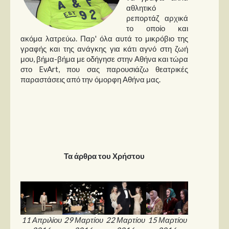
αθλητικό
ρεπορτάζ αρχικά
Παρουσιάσεις
το οποίο και
ακόμα λατρεύω. Παρ' όλα αυτά το μικρόβιο της
Δίσκοι
γραφής και της ανάγκης για κάτι αγνό στη ζωή
μου, βήμα-βήμα με οδήγησε στην Αθήνα και τώρα
Σειρές
στο EvArt, που σας παρουσιάζω θεατρικές
Ταινίες
παραστάσεις από την όμορφη Αθήνα μας.
Βιβλία
Video News
Καλλιτέχνες
Μουσικοί
Τα άρθρα του Χρήστου
Διάφοροι
Εκτός Συνόρων
Νέα
11 Απριλίου
29 Μαρτίου
22 Μαρτίου
15 Μαρτίου