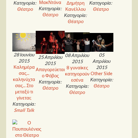
ΜακΝτόνα
Κατηγορία:
Δημήτρη
Κατηγορία:
Κατηγορία:
Θέατρο
Κανέλλου
Θέατρο
Θέατρο
Κατηγορία:
Θέατρο
28 Ιουνίου
05
08 Απριλίου
25 Απριλίου
2015
Απριλίου
2015
2015
Καλημέρα
2015
8 γυναίκες
Απαγορεύεται
σας...
Other Side
κατηγορούν
ο Φόβος
καληνύχτα
Κατηγορία:
εσένα
Κατηγορία:
σας... Στο
Θέατρο
Κατηγορία:
Θέατρο
μεταξύ τι
Θέατρο
γίνεται;
Κατηγορία:
Small Talk