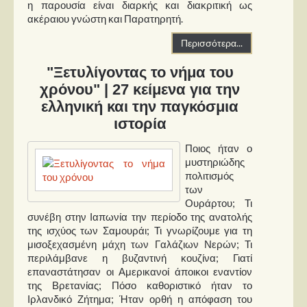
η παρουσία είναι διαρκής και διακριτική ως
ακέραιου γνώστη και Παρατηρητή.
Περισσότερα...
"Ξετυλίγοντας το νήμα του
χρόνου" | 27 κείμενα για την
ελληνική και την παγκόσμια
ιστορία
Ποιος ήταν ο
μυστηριώδης
πολιτισμός
των
Ουράρτου; Τι
συνέβη στην Ιαπωνία την περίοδο της ανατολής
της ισχύος των Σαμουράι; Τι γνωρίζουμε για τη
μισοξεχασμένη μάχη των Γαλάζιων Νερών; Τι
περιλάμβανε η βυζαντινή κουζίνα; Γιατί
επαναστάτησαν οι Αμερικανοί άποικοι εναντίον
της Βρετανίας; Πόσο καθοριστικό ήταν το
Ιρλανδικό Ζήτημα; Ήταν ορθή η απόφαση του