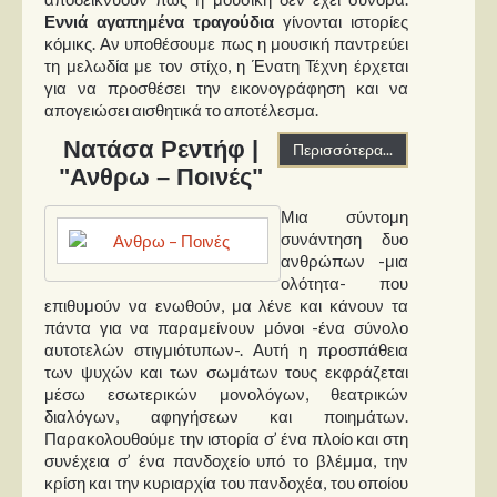
Στήλες
Εννιά αγαπημένα τραγούδια
γίνονται ιστορίες
κόμικς. Αν υποθέσουμε πως η μουσική παντρεύει
Polls
τη μελωδία με τον στίχο, η Ένατη Τέχνη έρχεται
για να προσθέσει την εικονογράφηση και να
Small Talk
απογειώσει αισθητικά το αποτέλεσμα.
Blog
Νατάσα Ρεντήφ |
Περισσότερα...
"Ανθρω – Ποινές"
Μια σύντομη
συνάντηση δυο
ανθρώπων -μια
ολότητα- που
επιθυμούν να ενωθούν, μα λένε και κάνουν τα
πάντα για να παραμείνουν μόνοι -ένα σύνολο
αυτοτελών στιγμιότυπων-. Αυτή η προσπάθεια
των ψυχών και των σωμάτων τους εκφράζεται
μέσω εσωτερικών μονολόγων, θεατρικών
διαλόγων, αφηγήσεων και ποιημάτων.
Παρακολουθούμε την ιστορία σ’ ένα πλοίο και στη
συνέχεια σ’ ένα πανδοχείο υπό το βλέμμα, την
κρίση και την κυριαρχία του πανδοχέα, του οποίου