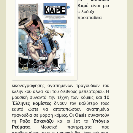
Καρέ
είναι μια
φιλόδοξη
Παρουσιάσεις
προσπάθεια
Δίσκοι
Σειρές
Ταινίες
Βιβλία
Video News
Καλλιτέχνες
εικονογράφησης αγαπημένων τραγουδιών του
Μουσικοί
ελληνικού αλλά και του διεθνούς ρεπερτορίου. Η
μουσική συναντά την τέχνη των κόμικς και
10
Διάφοροι
Έλληνες κομίστες
δίνουν τον καλύτερο τους
Εκτός Συνόρων
εαυτό ώστε να αποτυπώσουν αγαπημένα
τραγούδια σε μορφή κόμικς. Oι
Οasis
συναντούν
Νέα
τη
Ρόζα Εσκενάζυ
και οι
J
et
τα
Υπόγεια
Ρεύματα
. Μουσικά παντρέματα που
αποδεικνύουν πως η μουσική δεν έχει σύνορα.