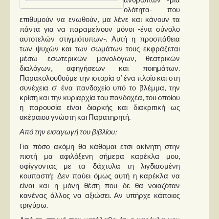
ολότητα- που
επιθυμούν να ενωθούν, μα λένε και κάνουν τα
Παρουσιάσεις
πάντα για να παραμείνουν μόνοι -ένα σύνολο
αυτοτελών στιγμιότυπων-. Αυτή η προσπάθεια
Δίσκοι
των ψυχών και των σωμάτων τους εκφράζεται
Σειρές
μέσω εσωτερικών μονολόγων, θεατρικών
διαλόγων, αφηγήσεων και ποιημάτων.
Ταινίες
Παρακολουθούμε την ιστορία σ’ ένα πλοίο και στη
συνέχεια σ’ ένα πανδοχείο υπό το βλέμμα, την
Βιβλία
κρίση και την κυριαρχία του πανδοχέα, του οποίου
Video News
η παρουσία είναι διαρκής και διακριτική ως
ακέραιου γνώστη και Παρατηρητή.
Καλλιτέχνες
Από την εισαγωγή του βιβλίου:
Μουσικοί
Για πόσο ακόμη θα κάθομαι έτσι ακίνητη στην
πιστή μα αφιλόξενη σήμερα καρέκλα μου,
Διάφοροι
σφίγγοντας με τα δάχτυλα τη λιγδιασμένη
Εκτός Συνόρων
κουπαστή; Δεν παύει όμως αυτή η καρέκλα να
είναι και η μόνη θέση που δε θα νοιαζόταν
κανένας άλλος να αξιώσει. Αν υπήρχε κάποιος
Νέα
τριγύρω.