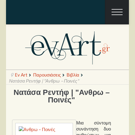
Ev Art
Παρουσιάσεις
Βιβλία
Νατάσα Ρεντήφ | "Ανθρω – Ποινές"
Νατάσα Ρεντήφ | "Ανθρω –
Ραπόρτο
Ποινές"
Live & Συναυλίες
Θέατρο
Μια σύντομη
συνάντηση δυο
Συνεντεύξεις
ανθρώπων -μια