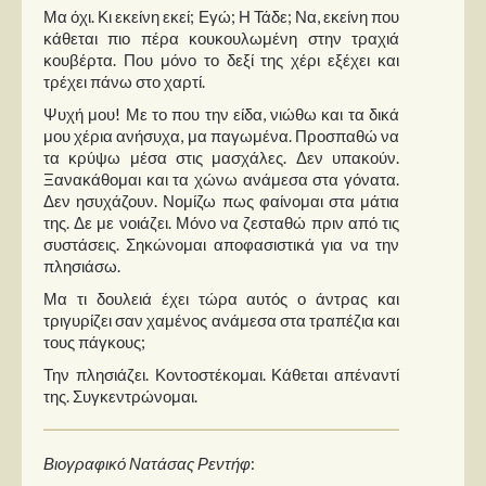
Μα όχι. Κι εκείνη εκεί; Εγώ; Η Τάδε; Να, εκείνη που
κάθεται πιο πέρα κουκουλωμένη στην τραχιά
κουβέρτα. Που μόνο το δεξί της χέρι εξέχει και
τρέχει πάνω στο χαρτί.
Ψυχή μου! Με το που την είδα, νιώθω και τα δικά
μου χέρια ανήσυχα, μα παγωμένα. Προσπαθώ να
τα κρύψω μέσα στις μασχάλες. Δεν υπακούν.
Ξανακάθομαι και τα χώνω ανάμεσα στα γόνατα.
Δεν ησυχάζουν. Νομίζω πως φαίνομαι στα μάτια
της. Δε με νοιάζει. Μόνο να ζεσταθώ πριν από τις
συστάσεις. Σηκώνομαι αποφασιστικά για να την
πλησιάσω.
Μα τι δουλειά έχει τώρα αυτός ο άντρας και
τριγυρίζει σαν χαμένος ανάμεσα στα τραπέζια και
τους πάγκους;
Την πλησιάζει. Κοντοστέκομαι. Κάθεται απέναντί
της. Συγκεντρώνομαι.
Βιογραφικό Νατάσας Ρεντήφ
: