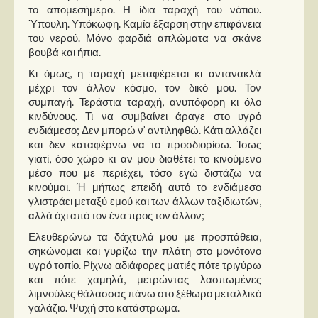
το απομεσήμερο. Η ίδια ταραχή του νότιου.
Ύπουλη. Υπόκωφη. Καμία έξαρση στην επιφάνεια
του νερού. Μόνο φαρδιά απλώματα να σκάνε
βουβά και ήπια.
Κι όμως, η ταραχή μεταφέρεται κι αντανακλά
μέχρι τον άλλον κόσμο, τον δικό μου. Τον
συμπαγή. Τεράστια ταραχή, ανυπόφορη κι όλο
κινδύνους. Τι να συμβαίνει άραγε στο υγρό
ενδιάμεσο; Δεν μπορώ ν’ αντιληφθώ. Κάτι αλλάζει
και δεν καταφέρνω να το προσδιορίσω. Ίσως
γιατί, όσο χώρο κι αν μου διαθέτει το κινούμενο
μέσο που με περιέχει, τόσο εγώ διστάζω να
κινούμαι. Ή μήπως επειδή αυτό το ενδιάμεσο
γλιστράει μεταξύ εμού και των άλλων ταξιδιωτών,
αλλά όχι από τον ένα προς τον άλλον;
Ελευθερώνω τα δάχτυλά μου με προσπάθεια,
σηκώνομαι και γυρίζω την πλάτη στο μονότονο
υγρό τοπίο. Ρίχνω αδιάφορες ματιές πότε τριγύρω
και πότε χαμηλά, μετρώντας λασπωμένες
λιμνούλες θάλασσας πάνω στο ξέθωρο μεταλλικό
γαλάζιο. Ψυχή στο κατάστρωμα.