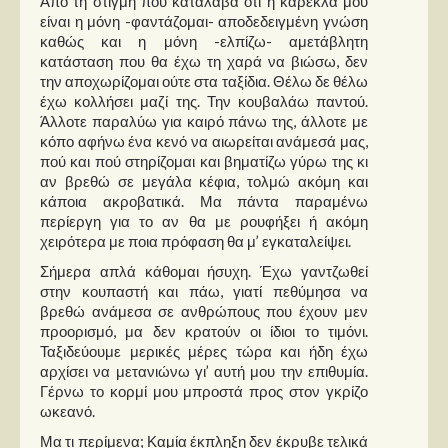
Από τη στιγμή που κατάλαβα ότι η καρέκλα μου
Στήλες
είναι η μόνη -φαντάζομαι- αποδεδειγμένη γνώση
καθώς και η μόνη -ελπίζω- αμετάβλητη
Polls
κατάσταση που θα έχω τη χαρά να βιώσω, δεν
την αποχωρίζομαι ούτε στα ταξίδια. Θέλω δε θέλω
Small Talk
έχω κολλήσει μαζί της. Την κουβαλάω παντού.
Blog
Άλλοτε παραλύω για καιρό πάνω της, άλλοτε με
κόπο αφήνω ένα κενό να αιωρείται ανάμεσά μας,
πού και πού στηρίζομαι και βηματίζω γύρω της κι
αν βρεθώ σε μεγάλα κέφια, τολμώ ακόμη και
κάποια ακροβατικά. Μα πάντα παραμένω
περίεργη για το αν θα με ρουφήξει ή ακόμη
χειρότερα με ποια πρόφαση θα μ’ εγκαταλείψει.
Σήμερα απλά κάθομαι ήσυχη. Έχω γαντζωθεί
στην κουπαστή και πάω, γιατί πεθύμησα να
βρεθώ ανάμεσα σε ανθρώπους που έχουν μεν
προορισμό, μα δεν κρατούν οι ίδιοι το τιμόνι.
Ταξιδεύουμε μερικές μέρες τώρα και ήδη έχω
αρχίσει να μετανιώνω γι’ αυτή μου την επιθυμία.
Γέρνω το κορμί μου μπροστά προς στον γκρίζο
ωκεανό.
Μα τι περίμενα; Καμία έκπληξη δεν έκρυβε τελικά