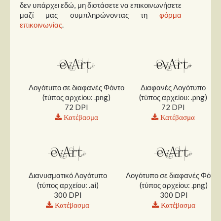
δεν υπάρχει εδώ, μη διστάσετε να επικοινωνήσετε
μαζί μας συμπληρώνοντας τη
φόρμα
Παρουσιάσεις
επικοινωνίας
.
Δίσκοι
Σειρές
Ταινίες
Λογότυπο σε διαφανές Φόντο
Διαφανές Λογότυπο
Βιβλία
(τύπος αρχείου: .png)
(τύπος αρχείου: .png)
Video News
72 DPI
72 DPI
Κατέβασμα
Κατέβασμα
Καλλιτέχνες
Μουσικοί
Διάφοροι
Διανυσματικό Λογότυπο
Λογότυπο σε διαφανές Φόντ
Εκτός Συνόρων
(τύπος αρχείου: .ai)
(τύπος αρχείου: .png)
300 DPI
300 DPI
Νέα
Κατέβασμα
Κατέβασμα