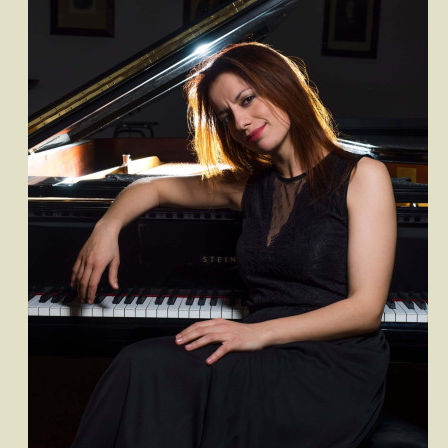
Ταινίες
Βιβλία
Video News
Καλλιτέχνες
Μουσικοί
Διάφοροι
Εκτός Συνόρων
Νέα
Στήλες
Polls
Small Talk
Blog
Αναζήτηση...