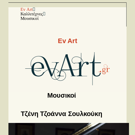
Αρχική
Ev Art
Καλλιτέχνες
Μουσικοί
Facebook
Youtube
Ev Art
Instagram
Ραπόρτο
Live & Συναυλίες
Θέατρο
Μουσικοί
Συνεντεύξεις
Παρουσιάσεις
Τζένη Τζοάννα Σουλκούκη
Δίσκοι
Σειρές