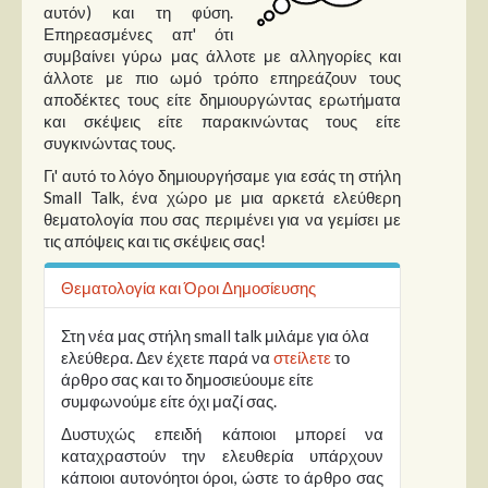
αυτόν) και τη φύση.
Επηρεασμένες απ' ότι
Παρουσιάσεις
συμβαίνει γύρω μας άλλοτε με αλληγορίες και
άλλοτε με πιο ωμό τρόπο επηρεάζουν τους
Δίσκοι
αποδέκτες τους είτε δημιουργώντας ερωτήματα
και σκέψεις είτε παρακινώντας τους είτε
Σειρές
συγκινώντας τους.
Ταινίες
Γι' αυτό το λόγο δημιουργήσαμε για εσάς τη στήλη
Βιβλία
Small Talk, ένα χώρο με μια αρκετά ελεύθερη
θεματολογία που σας περιμένει για να γεμίσει με
Video News
τις απόψεις και τις σκέψεις σας!
Καλλιτέχνες
Θεματολογία και Όροι Δημοσίευσης
Μουσικοί
Στη νέα μας στήλη small talk μιλάμε για όλα
Διάφοροι
ελεύθερα. Δεν έχετε παρά να
στείλετε
το
άρθρο σας και το δημοσιεύουμε είτε
Εκτός Συνόρων
συμφωνούμε είτε όχι μαζί σας.
Δυστυχώς επειδή κάποιοι μπορεί να
Νέα
καταχραστούν την ελευθερία υπάρχουν
κάποιοι αυτονόητοι όροι, ώστε το άρθρο σας