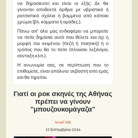
Στήλες
να δημοσιευτεί και είναι οι εξής: Δε θα
γίνονται αποδεκτά άρθρα με υβριστικά ή
Polls
ρατσιστικά σχόλια ή βαμμένα από κάποιο
χρώμα (βλ. κόμματα ή ομάδες.).
Small Talk
Πάνω απ' όλα μας ενδιαφέρει να μπορείτε
Blog
να πείτε δημόσια αυτό που θέλετε και όχι η
μορφή του κειμένου (πεζή ή ποιητική) ή ο
τρόπος που θα το πείτε (πλούσιο λεξιλόγιο,
σύνταξη κλπ.).
Η ανωνυμία σας, σε περίπτωση που το
επιθυμείτε, είναι απόλυτα σεβαστή από εμάς
και θα τηρείται.
Γιατί οι ροκ σκηνές της Αθήνας
πρέπει να γίνουν
"μπουζουκομάγαζα"
Small Talk
15 Σεπτεμβρίου 2016