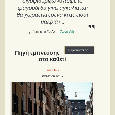
σιγοψιθυρίζω «απόψε το
τραγούδι θα γίνει αγκαλιά και
θα χωράει κι εσένα κι ας είσαι
μακριά»...
γράφει στο Ev Art η
Άννα Λέτσιου
.
Περισσότερα...
Πηγή έμπνευσης
στο καθετί
Small Talk
09 Μαΐου 2016