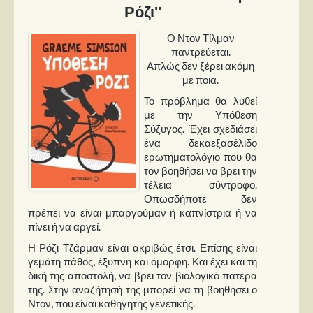
Ρόζι''
Ο Ντον Τίλμαν
παντρεύεται.
Απλώς δεν ξέρει ακόμη
με ποια.
Το πρόβλημα θα λυθεί
με την Υπόθεση
Σύζυγος. Έχει σχεδιάσει
ένα δεκαεξασέλιδο
ερωτηματολόγιο που θα
τον βοηθήσει να βρει την
τέλεια σύντροφο.
Οπωσδήποτε δεν
πρέπει να είναι μπαργούμαν ή καπνίστρια ή να
πίνει ή να αργεί.
Η Ρόζι Τζάρμαν είναι ακριβώς έτσι. Επίσης είναι
γεμάτη πάθος, έξυπνη και όμορφη. Και έχει και τη
δική της αποστολή, να βρει τον βιολογικό πατέρα
της. Στην αναζήτησή της μπορεί να τη βοηθήσει ο
Ντον, που είναι καθηγητής γενετικής.