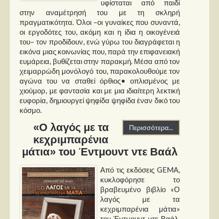
υφίσταται από παιδί
στην αναμέτρησή του με τη σκληρή
πραγματικότητα. Όλοι –οι γυναίκες που συναντά,
οι εργοδότες του, ακόμη και η ίδια η οικογένειά
του– τον προδίδουν, ενώ γύρω του διαγράφεται η
εικόνα μιας κοινωνίας που, παρά την επιφανειακή
ευμάρεια, βυθίζεται στην παρακμή. Μέσα από τον
χειμαρρώδη μονόλογό του, παρακολουθούμε τον
αγώνα του να σταθεί όρθιος• οπλισμένος με
χιούμορ, με φαντασία και με μια ιδιαίτερη λεκτική
ευφορία, δημιουργεί ψηφίδα ψηφίδα έναν δικό του
κόσμο.
«Ο λαγός με τα
Περισσότερα...
κεχριμπαρένια
μάτια» του Έντμουντ ντε Βαάλ
Από τις εκδόσεις GEMA,
κυκλοφόρησε το
βραβευμένο βιβλίο «Ο
λαγός με τα
κεχριμπαρένια μάτια»
του Έντμουντ ντε Βαάλ,