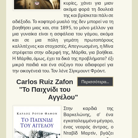
κυρίες, χάνει για μιαν
ακόμα φορά τη δουλειά
της και βρίσκεται πάλι σε
αδιέξοδο. Το κοφτερό μυαλό της δεν μπορεί να τη
βοηθήσει μιας και, στα 1895, το μόνο μέλλον για
μια γυναίκα είναι η ασφάλεια του γάμου, ακόμα
και σε μια πόλη γεμάτη πρωτοπόρους
καλλιτέχνες και στοχαστές. Απεγνωσμένη, η Μίνα
στρέφεται στην αδερφή της, Μάρθα, για βοήθεια.
Η Μάρθα, όμως, έχει τα δικά της προβλήματα? έξι
μικρά παιδιά και ένα σύζυγο που αδιαφορεί για
την οικογένειά του. Τον λένε Σίγκμουντ Φρόιντ.
Carlos Ruiz Zafon
Περισσότερα...
"Το Παιχνίδι του
Αγγέλου"
Στην καρδιά της
Βαρκελώνης, σ’ ένα
εγκαταλειμμένο μέγαρο,
ένας νεαρός άντρας, ο
Νταβίδ Μαρτίν, βγάζει