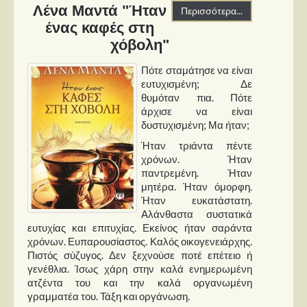
Στήλες
Λένα Μαντά "Ήταν
Περισσότερα...
ένας καφές στη
Polls
χόβολη"
Small Talk
Πότε σταμάτησε να είναι
Blog
ευτυχισμένη; Δε
θυμόταν πια. Πότε
άρχισε να είναι
δυστυχισμένη; Μα ήταν;
Ήταν τριάντα πέντε
χρόνων. Ήταν
παντρεμένη. Ήταν
μητέρα. Ήταν όμορφη.
Ήταν ευκατάστατη.
Αλάνθαστα συστατικά
ευτυχίας και επιτυχίας. Εκείνος ήταν σαράντα
χρόνων. Ευπαρουσίαστος. Καλός οικογενειάρχης.
Πιστός σύζυγος. Δεν ξεχνούσε ποτέ επέτειο ή
γενέθλια. Ίσως χάρη στην καλά ενημερωμένη
ατζέντα του και την καλά οργανωμένη
γραμματέα του. Τάξη και οργάνωση.