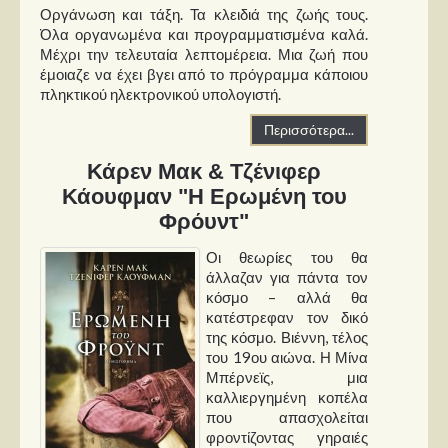
Οργάνωση και τάξη. Τα κλειδιά της ζωής τους.
Όλα οργανωμένα και προγραμματισμένα καλά.
Μέχρι την τελευταία λεπτομέρεια. Μια ζωή που
έμοιαζε να έχει βγει από το πρόγραμμα κάποιου
πληκτικού ηλεκτρονικού υπολογιστή.
Περισσότερα...
Κάρεν Μακ & Τζένιφερ
Κάουφμαν "Η Ερωμένη του
Φρόυντ"
Οι θεωρίες του θα
άλλαζαν για πάντα τον
κόσμο – αλλά θα
κατέστρεφαν τον δικό
της κόσμο. Βιέννη, τέλος
του 19ου αιώνα. Η Μίνα
Μπέρνεϊς, μια
καλλιεργημένη κοπέλα
που απασχολείται
φροντίζοντας γηραιές