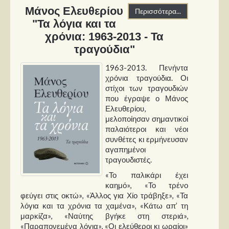
Μάνος Ελευθερίου
Περισσότερα...
"Τα λόγια και τα
χρόνια: 1963-2013 - Τα
τραγούδια"
1963-2013. Πενήντα
χρόνια τραγούδια. Οι
στίχοι των τραγουδιών
που έγραψε ο Μάνος
Ελευθερίου,
μελοποίησαν σημαντικοί
παλαιότεροι και νέοι
συνθέτες κι ερμήνευσαν
αγαπημένοι
τραγουδιστές.
«Το παλικάρι έχει
καημό», «Το τρένο
φεύγει στις οκτώ», «Άλλος για Χίο τράβηξε», «Τα
λόγια και τα χρόνια τα χαμένα», «Κάτω απ’ τη
μαρκίζα», «Ναύτης βγήκε στη στεριά»,
«Παραπονεμένα λόγια», «Οι ελεύθεροι κι ωραίοι»