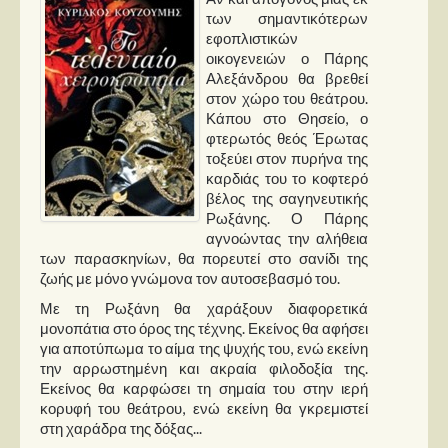
των σημαντικότερων
εφοπλιστικών
Παρουσιάσεις
οικογενειών ο Πάρης
Αλεξάνδρου θα βρεθεί
Δίσκοι
στον χώρο του θεάτρου.
Σειρές
Κάπου στο Θησείο, ο
φτερωτός θεός Έρωτας
Ταινίες
τοξεύει στον πυρήνα της
καρδιάς του το κοφτερό
Βιβλία
βέλος της σαγηνευτικής
Video News
Ρωξάνης. Ο Πάρης
αγνοώντας την αλήθεια
Καλλιτέχνες
των παρασκηνίων, θα πορευτεί στο σανίδι της
ζωής με μόνο γνώμονα τον αυτοσεβασμό του.
Μουσικοί
Με τη Ρωξάνη θα χαράξουν διαφορετικά
Διάφοροι
μονοπάτια στο όρος της τέχνης. Εκείνος θα αφήσει
για αποτύπωμα το αίμα της ψυχής του, ενώ εκείνη
Εκτός Συνόρων
την αρρωστημένη και ακραία φιλοδοξία της.
Εκείνος θα καρφώσει τη σημαία του στην ιερή
Νέα
κορυφή του θεάτρου, ενώ εκείνη θα γκρεμιστεί
στη χαράδρα της δόξας...