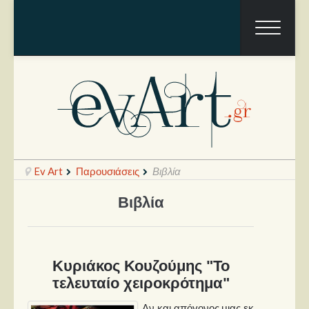
Ev Art
Παρουσιάσεις
Βιβλία
Βιβλία
Ραπόρτο
Live & Συναυλίες
Κυριάκος Κουζούμης "Το
Θέατρο
τελευταίο χειροκρότημα"
Συνεντεύξεις
Αν και απόγονος μιας εκ