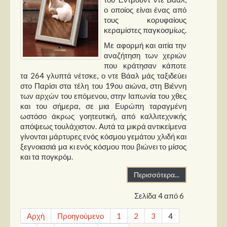
ο οποίος είναι ένας από
τους κορυφαίους
κεραμίστες παγκοσμίως.
Με αφορμή και αιτία την
αναζήτηση των χεριών
που κράτησαν κάποτε
τα 264 γλυπτά νέτσκε, ο ντε Βάαλ μάς ταξιδεύει
στο Παρίσι στα τέλη του 19ου αιώνα, στη Βιέννη
των αρχών του επόμενου, στην Ιαπωνία του χθες
και του σήμερα, σε μια Ευρώπη ταραγμένη
ωστόσο άκρως γοητευτική, από καλλιτεχνικής
απόψεως τουλάχιστον. Αυτά τα μικρά αντικείμενα
γίνονται μάρτυρες ενός κόσμου γεμάτου χλιδή και
ξεγνοιασιά μα κι ενός κόσμου που βιώνει το μίσος
και τα πογκρόμ.
Περισσότερα...
Σελίδα 4 από 6
Αρχή
Προηγούμενο
1
2
3
4