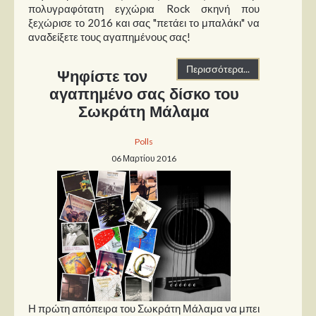
Στήλες
πολυγραφότατη εγχώρια Rock σκηνή που
ξεχώρισε το 2016 και σας "πετάει το μπαλάκι" να
Polls
αναδείξετε τους αγαπημένους σας!
Small Talk
Περισσότερα...
Ψηφίστε τον
Blog
αγαπημένο σας δίσκο του
Σωκράτη Μάλαμα
Polls
06 Μαρτίου 2016
Η πρώτη απόπειρα του Σωκράτη Μάλαμα να μπει