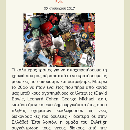
Polls
05 Ιανουαρίου 2017
Παρουσιάσεις
Δίσκοι
Σειρές
Ταινίες
Βιβλία
Video News
Τί καλύτερος τρόπος για να αποχαιρετήσουμε τη
Καλλιτέχνες
χρονιά που μας πέρασε από το να κρατήσουμε τις
μουσικές που ακούσαμε και λατρέψαμε; Μπορεί
Μουσικοί
το 2016 να ήταν ένα έτος που πήρε από κοντά
μας μπόλικους αγαπημένους καλλιτέχνες (David
Διάφοροι
Bowie, Leonard Cohen, George Michael, κ.α.),
Εκτός Συνόρων
ωστόσο ήταν και ένα δημιουργικότατο έτος όπου
πλήθος σχημάτων κυκλοφόρησε τις νέες
Νέα
δισκογραφικές του δουλειές - ιδιαίτερα δε στην
Ελλάδα! Έτσι λοιπόν, η ομάδα του EvArt.gr
συγκέντρωσε τους νέους δίσκους από την