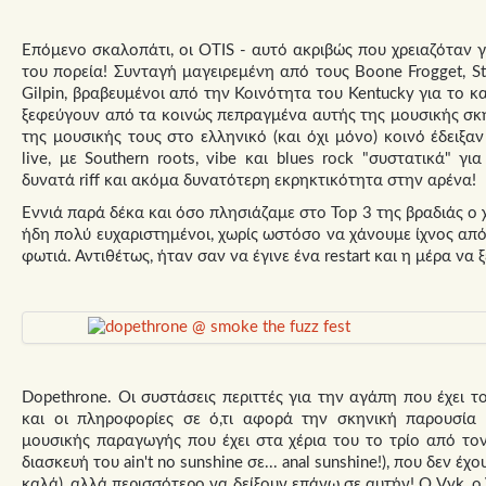
Επόμενο σκαλοπάτι, οι OTIS - αυτό ακριβώς που χρειαζόταν γι
του πορεία! Συνταγή μαγειρεμένη από τους Boone Frogget, St
Gilpin, βραβευμένοι από την Κοινότητα του Kentucky για το κ
ξεφεύγουν από τα κοινώς πεπραγμένα αυτής της μουσικής σκη
της μουσικής τους στο ελληνικό (και όχι μόνο) κοινό έδειξ
live, με Southern roots, vibe και blues rock "συστατικά" γ
δυνατά riff και ακόμα δυνατότερη εκρηκτικότητα στην αρένα!
Εννιά παρά δέκα και όσο πλησιάζαμε στο Top 3 της βραδιάς ο χ
ήδη πολύ ευχαριστημένοι, χωρίς ωστόσο να χάνουμε ίχνος από
φωτιά. Αντιθέτως, ήταν σαν να έγινε ένα restart και η μέρα να 
Dopethrone. Οι συστάσεις περιττές για την αγάπη που έχει το
και οι πληροφορίες σε ό,τι αφορά την σκηνική παρουσία
μουσικής παραγωγής που έχει στα χέρια του το τρίο από τον 
διασκευή του ain't no sunshine σε... anal sunshine!), που δεν έ
καλά), αλλά περισσότερο να δείξουν επάνω σε αυτήν! Ο Vyk, o 