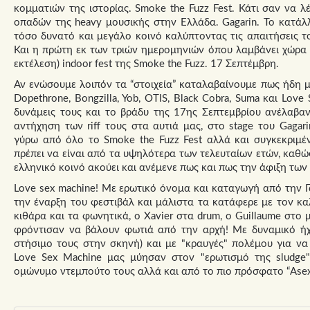
κομματιών της ιστορίας. Smoke the Fuzz Fest. Κάτι σαν να 
οπαδών της heavy μουσικής στην Ελλάδα. Gagarin. Το κατάλ
τόσο δυνατό και μεγάλο κοινό καλύπτοντας τις απαιτήσεις τ
Και η πρώτη εκ των τριών ημερομηνιών όπου λαμβάνει χώρα 
εκτέλεση) indoor fest της Smoke the Fuzz. 17 Σεπτέμβρη.
Αν ενώσουμε λοιπόν τα “στοιχεία” καταλαβαίνουμε πως ήδη μ
Dopethrone, Bongzilla, Yob, OTIS, Black Cobra, Suma και Lov
δυνάμεις τους και το βράδυ της 17ης Σεπτεμβρίου ανέλαβα
αντήχηση των riff τους στα αυτιά μας, στο stage του Gaga
γύρω από όλο το Smoke the Fuzz Fest αλλά και συγκεκριμέν
πρέπει να είναι από τα υψηλότερα των τελευταίων ετών, καθώ
ελληνικό κοινό ακούει και ανέμενε πως και πως την άφιξη των
Love sex machine! Με ερωτικό όνομα και καταγωγή από την Γ
την έναρξη του φεστιβάλ και μάλιστα τα κατάφερε με τον κ
κιθάρα και τα φωνητικά, ο Xavier στα drum, o Guillaume στο 
φρόντισαν να βάλουν φωτιά από την αρχή! Με δυναμικό ήχ
στήσιμο τους στην σκηνή) και με "κραυγές" πολέμου για να
Love Sex Machine μας μύησαν στον "ερωτισμό της sludge"
ομώνυμο ντεμπούτο τους αλλά και από το πιο πρόσφατο “Asexu