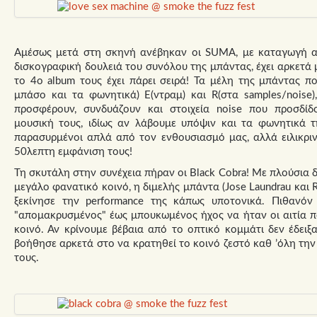
Αμέσως μετά στη σκηνή ανέβηκαν οι SUMA, με καταγωγή απ
δισκογραφική δουλειά του συνόλου της μπάντας, έχει αρκετά 
το 4ο album τους έχει πάρει σειρά! Τα μέλη της μπάντας π
μπάσο και τα φωνητικά) E(ντραμ) και R(στα samples/noise
προσφέρουν, συνδυάζουν και στοιχεία noise που προσδίδο
μουσική τους, ιδίως αν λάβουμε υπόψιν και τα φωνητικά 
παρασυρμένοι απλά από τον ενθουσιασμό μας, αλλά ειλικρι
50λεπτη εμφάνιση τους!
Τη σκυτάλη στην συνέχεια πήραν οι Black Cobra! Με πλούσια δ
μεγάλο φανατικό κοινό, η διμελής μπάντα (Jose Laundrau και R
ξεκίνησε την performance της κάπως υποτονικά. Πιθανόν
"απομακρυσμένος" έως μπουκωμένος ήχος να ήταν οι αιτία π
κοινό. Αν κρίνουμε βέβαια από το οπτικό κομμάτι δεν έδει
βοήθησε αρκετά στο να κρατηθεί το κοινό ζεστό καθ ’όλη την
τους.