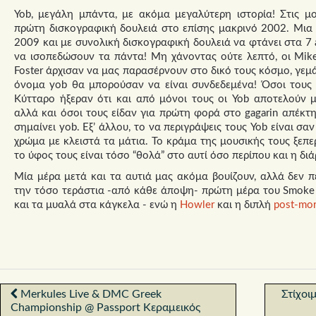
Yob, μεγάλη μπάντα, με ακόμα μεγαλύτερη ιστορία! Στις μο
πρώτη δισκογραφική δουλειά στο επίσης μακρινό 2002. Μι
2009 και με συνολική δισκογραφική δουλειά να φτάνει στα 7 
να ισοπεδώσουν τα πάντα! Μη χάνοντας ούτε λεπτό, οι Mike S
Foster άρχισαν να μας παρασέρνουν στο δικό τους κόσμο, γεμάτ
όνομα yob θα μπορούσαν να είναι συνδεδεμένα! Όσοι τους ε
Κύτταρο ήξεραν ότι και από μόνοι τους οι Yob αποτελούν μ
αλλά και όσοι τους είδαν για πρώτη φορά στο gagarin απέκτη
σημαίνει yob. Εξ’ άλλου, το να περιγράψεις τους Yob είναι σα
χρώμα με κλειστά τα μάτια. Το κράμα της μουσικής τους ξεπερ
το ύφος τους είναι τόσο “θολά” στο αυτί όσο περίπου και η δι
Μία μέρα μετά και τα αυτιά μας ακόμα βουίζουν, αλλά δεν π
την τόσο τεράστια -από κάθε άποψη- πρώτη μέρα του Smoke th
και τα μυαλά στα κάγκελα - ενώ η
Howler
και η διπλή
post-mo
Merkules Live & DMC Greek
Στίχοι
Championship @ Passport Κεραμεικός