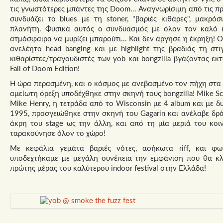
τις γνωστότερες μπάντες της Doom... Αναγνωρίσιμη από τις πρ
συνδυάζει το blues με τη stoner, "βαριές κιθάρες", μακρό
πλανήτη. Φυσικά αυτός ο συνδυασμός με όλον τον καλό κ
ατμόσφαιρα να μυρίζει μπαρούτι... Και δεν άργησε η έκρηξη! 
ανελέητο head banging και με highlight της βραδιάς τη σ
κιθαρίστες/τραγουδιστές των yob και bongzilla βγάζοντας εκ
Fall of Doom Edition!
Η ώρα περασμένη, και ο κόσμος με ανεβασμένο τον πήχη στα
αμείωτη όρεξη υποδέχθηκε στην σκηνή τους bongzilla! Mike Sche
Mike Henry, η τετράδα από το Wisconsin με 4 album και με δ
1995, προσγειώθηκε στην σκηνή του Gagarin και ανέλαβε δρά
άκρη του stage ως την άλλη, και από τη μία μεριά του κοι
ταρακούνησε όλον το χώρο!
Με κεφάλια γεμάτα βαριές νότες, ασήκωτα riff, και φων
υποδεχτήκαμε με μεγάλη συνέπεια την εμφάνιση που θα κλ
πρώτης μέρας του καλύτερου indoor festival στην Ελλάδα!