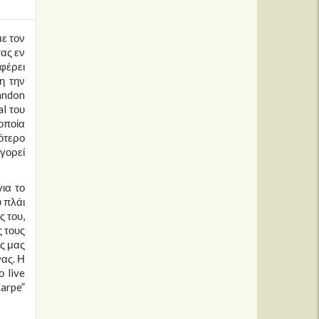
με τον
τας εν
αφέρει
η την
andon
al του
οποία
ότερο
ηγορεί
ια το
 πλάι
ς του,
ς τους
ς μας
νας. Η
 live
arpe”