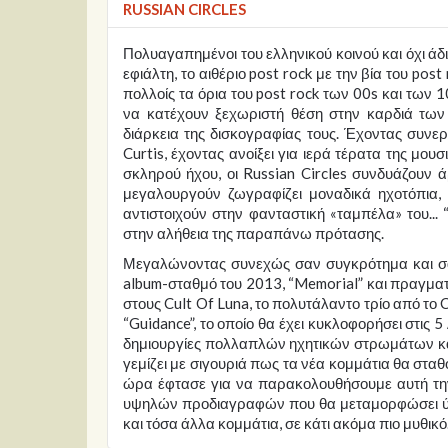
RUSSIAN CIRCLES
Πολυαγαπημένοι του ελληνικού κοινού και όχι άδι
εφιάλτη, το αιθέριο post rock με την βία του pos
πολλοίς τα όρια του post rock των 00s και των 1
να κατέχουν ξεχωριστή θέση στην καρδιά των
διάρκεια της δισκογραφίας τους. Έχοντας συνε
Curtis, έχοντας ανοίξει για ιερά τέρατα της μου
σκληρού ήχου, οι Russian Circles συνδυάζουν ά
μεγαλουργούν ζωγραφίζει μοναδικά ηχοτόπια, 
αντιστοιχούν στην φανταστική «ταμπέλα» του... 
στην αλήθεια της παραπάνω πρότασης.
Μεγαλώνοντας συνεχώς σαν συγκρότημα και σαν 
album-σταθμό του 2013, “Memorial” και πραγματ
στους Cult Of Luna, το πολυτάλαντο τρίο από το C
“Guidance”, το οποίο θα έχει κυκλοφορήσει στις 5
δημιουργίες πολλαπλών ηχητικών στρωμάτων και
γεμίζει με σιγουριά πως τα νέα κομμάτια θα στα
ώρα έφτασε για να παρακολουθήσουμε αυτή την
υψηλών προδιαγραφών που θα μεταμορφώσει ύμνο
και τόσα άλλα κομμάτια, σε κάτι ακόμα πιο μυθικό.