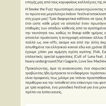
εποχής μας από τους κορυφαίους καλλιτέχνες της σκην
Η Smoke the Fuzz πρωτοπορεί, συγκεντρώνοντας τε
το πρώτο και μεγαλύτερο indoor festival αποκλεισ
στη χώρα μας! Τρία διαφορετικά editions σε τρεις
έτσι ώστε κάθε μέρα να αποτελεί έναν πρωτόγνω
επιθυμίες των οπαδών κάθενός από τα αγαπημένα 
την ταυτότητά του, καθώς το lineup κάθε ημέρας 
αποτελεί προέκταση ή αντιγραφή κάποιου άλλου δι
πολλά ως one-offs, ακόμα και από την άλλη άκρ
απωθημένα του ελληνικού κοινού εδώ και χρόνια (Bon
έχουμε χτίσει μια αμίμητη σχέση αγάπης (Yob, Ea
επιλεκτικές special εμφανίσεις (Cult of Luna feat
heavy underground (Yuri Gagarin, Love Sex Machine
Προκαλώντας, άμα τη ανακοινώσει, ένα σαρωτικό
τραβώντας ήδη έμπρακτα το ενδιαφέρον τεράστιου 
είναι προφανές πως μιλάμε για τιτάνια προσπάθεια
περιθώριο και την τοποθετεί στο επίκεντρο του φ
με τρία κεφάλια, ένα μοναδικό festival για ένα μο
πρέπει να λείπει κανείς.