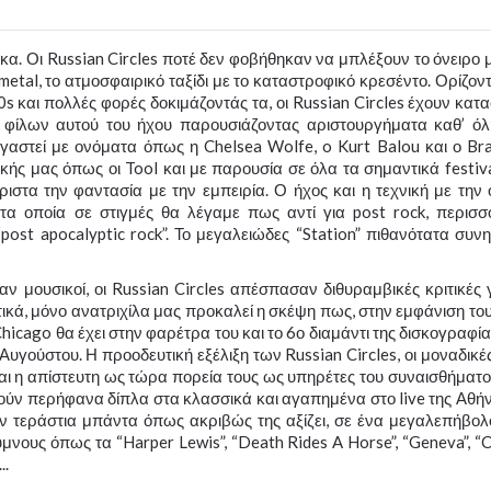
κα. Οι Russian Circles ποτέ δεν φοβήθηκαν να μπλέξουν το όνειρο 
t metal, το ατμοσφαιρικό ταξίδι με το καταστροφικό κρεσέντο. Ορίζον
0s και πολλές φορές δοκιμάζοντάς τα, οι Russian Circles έχουν κατ
 φίλων αυτού του ήχου παρουσιάζοντας αριστουργήματα καθ’ όλ
ργαστεί με ονόματα όπως η Chelsea Wolfe, o Kurt Balou και ο Br
σικής μας όπως οι Tool και με παρουσία σε όλα τα σημαντικά festiv
ριστα την φαντασία με την εμπειρία. Ο ήχος και η τεχνική με την 
τα οποία σε στιγμές θα λέγαμε πως αντί για post rock, περισσ
“post apocalyptic rock”. Το μεγαλειώδες “Station” πιθανότατα συν
μουσικοί, οι Russian Circles απέσπασαν διθυραμβικές κριτικές γ
ικά, μόνο ανατριχίλα μας προκαλεί η σκέψη πως, στην εμφάνιση του
hicago θα έχει στην φαρέτρα του και το 6ο διαμάντι της δισκογραφία
 Αυγούστου. Η προοδευτική εξέλιξη των Russian Circles, οι μοναδικέ
 η απίστευτη ως τώρα πορεία τους ως υπηρέτες του συναισθήματο
θούν περήφανα δίπλα στα κλασσικά και αγαπημένα στο live της Αθή
 τεράστια μπάντα όπως ακριβώς της αξίζει, σε ένα μεγαλεπήβολο
υς όπως τα “Harper Lewis”, “Death Rides A Horse”, “Geneva”, “C
..