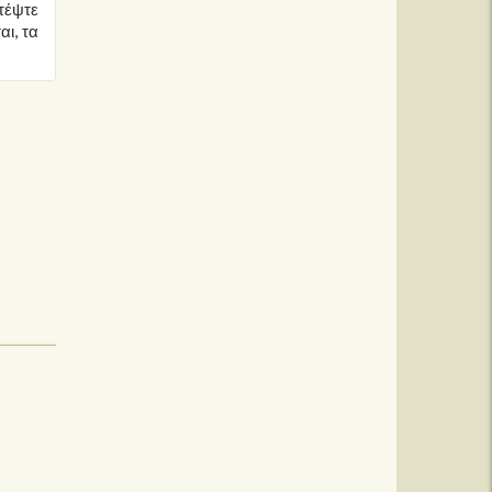
τέψτε
ι, τα