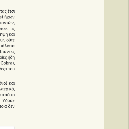
τας έτσι
ost ήχων
μπαντών,
ιεί τις
ληψη και
ur, ούτε
 μάλιστα
Μπάντες
οίες ήδη
 Cobra),
δες» του
νο) και
ωτερικό,
α από το
ία Ύδρα»
ποία δεν