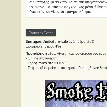
συνύπαρξης, μέσα από μία σωστή υπερπαραγωγ
το, όντως μία από τις παγκοσμίως μόνο 5 live 
όνειρα όντως γίνονται πραγματικότητα.
Facebook Event
Εισιτήρια:
Limited pre-sale ανά ημέρα: 25€
Εισιτήριο 2ημέρου 43€
Προπώληση
μέσω viva.gr και του δικτύου συνεργα
- Online στο viva.gr
- Τηλεφωνικά στο 11 876
- Σε φυσικά σημεία: καταστήματα Public, Seven Spot