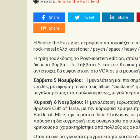
Ετικέτα:
Smoke the Fuzz Fest
Share
Tweet
Share
Share
Η Smoke the Fuzz gigs περήφανα παρουσιάζει το πρ
rock-metal αλλά και stoner / psych / space / heavy 
Η τρίτη του έκδοση, το Post-mortem edition, σπάε
διήμερο-βόμβα : Το Σάββατο 5 και την Κυριακή 6 
αντίστοιχα, θα εμφανιστούν στο VOX σε μια μουσικ
Σάββατο 5 Νοεμβρίου:
Η μεγαλύτερη και πιο σημα
Circles, με αφορμή το νέο τους album "Guidance", 
μεγαλοπρεπώς στο, ομολογουμένως, μεγαλύτερο και
Κυριακή 6 Νοεμβρίου:
Η μεγαλύτερη ευρωπαϊκή μ
θρυλικοί Cult of Luna, με την κορυφαία ερμηνεύτ
Battle of Mice, την τεράστια Julie Christmas, 
πρόσφατη δισκογραφική τους συνεργασία-αριστούρ
κριτικούς και χαρακτηρίστηκε από πολλούς ως ο κα
Όταν τα όνειρα γίνονται πραγματικότητα και σου δί