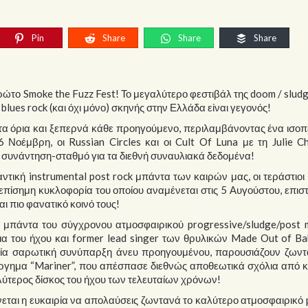
Pin
Share
Share
Share
ώτο Smoke the Fuzz Fest! Το μεγαλύτερο φεστιβάλ της doom / sludg
/ blues rock (και όχι μόνο) σκηνής στην Ελλάδα είναι γεγονός!
ι τα όρια και ξεπερνά κάθε προηγούμενο, περιλαμβάνοντας ένα ισο
Νοέμβρη, οι Russian Circles και οι Cult Of Luna με τη Julie C
ή συνάντηση-σταθμό για τα διεθνή συναυλιακά δεδομένα!
ντική instrumental post rock μπάντα των καιρών μας, οι τεράστιοι
η επίσημη κυκλοφορία του οποίου αναμένεται στις 5 Αυγούστου, επι
 πιο φανατικό κοινό τους!
πάντα του σύγχρονου ατμοσφαιρικού progressive/sludge/post me
ρια του ήχου και former lead singer των θρυλικών Made Out of Ba
σε μία σαρωτική συνύπαρξη άνευ προηγουμένου, παρουσιάζουν ζων
γημα “Mariner”, που απέσπασε διεθνώς αποθεωτικά σχόλια από κο
λύτερος δίσκος του ήχου των τελευταίων χρόνων!
νεται η ευκαιρία να απολαύσεις ζωντανά το καλύτερο ατμοσφαιρικό 