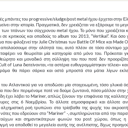
ές μπάντες του progressive/sludge/post metal ήχου έρχεται στην 
ίνει στην ιστορία. Πραγματικά, δεν χρειάζεται να εξάρουμε το μεγ
 των τιτάνων του σύγχρονου metal ήχου. Το μόνο που χρειάζεται κ
σε κριτικούς και οπαδούς το album του 2013, “Vertikal”. Και όσο 
μα που φιλοξενεί την Julie Christmas των Battle Of Mice και Made 
α απολαύσουμε στην ολότητά του, αυτό πλέον σε τόσο σύντομο χρ
ταφέρει να θεωρείται μία κατηγορία από μόνο του. Πρόκειται γι
θεώρητο και μοναδικό στη σύλληψη του που ποτέ δεν προοριζότ
Cult of Luna διατείνονται, «τα αστέρια ευθυγραμμίστηκαν τέλεια» και
 δράμα θα πάρει σάρκα και οστά μπροστά στα μάτια λίγων εκλ
 του Ατλαντικού για να αποδώσει μία στοιχειωμένη, τόσο γλυκιά όσ
εία που δεν περιμέναμε ποτέ να δούμε ζωντανά, πόσο μάλλον στην
 έχει λάβει το Mariner, απλώς ξύνουν την επιφάνεια της καλλιτεχ
υρες στις 6 Νοεμβρίου. Το άλλοτε ατμοσφαιρικό και άλλοτε αν
αλχημιστική ροή τρυπώνει στα τρίσβαθα της ψυχής του ακροατή
 νότες που εδρεύουν στο “Mariner” -, συμπληρώνεται από την παρα
ντούχων και σημαντικότερων φωνών του post χώρου, όπως η
γμή να αποδοθεί το μεγαλείο αυτής της ανέλπιστης, δίχως προηγο