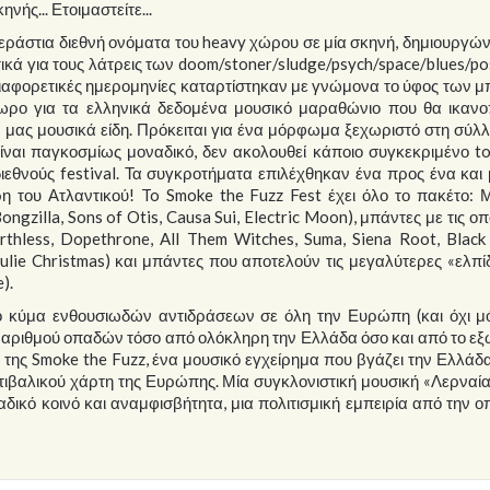
ής... Ετοιμαστείτε...
ράστια διεθνή ονόματα του heavy χώρου σε μία σκηνή, δημιουργών
τικά για τους λάτρεις των doom/stoner/sludge/psych/space/blues/p
 διαφορετικές ημερομηνίες καταρτίστηκαν με γνώμονα το ύφος των 
ρο για τα ελληνικά δεδομένα μουσικό μαραθώνιο που θα ικανοπο
μας μουσικά είδη. Πρόκειται για ένα μόρφωμα ξεχωριστό στη σύλ
είναι παγκοσμίως μοναδικό, δεν ακολουθεί κάποιο συγκεκριμένο to
εθνούς festival. Τα συγκροτήματα επιλέχθηκαν ένα προς ένα και
η του Ατλαντικού! To Smoke the Fuzz Fest έχει όλο το πακέτο: 
gzilla, Sons of Otis, Causa Sui, Electric Moon), μπάντες με τις οπ
rthless, Dopethrone, All Them Witches, Suma, Siena Root, Black
. Julie Christmas) και μπάντες που αποτελούν τις μεγαλύτερες «ελπί
).
 κύμα ενθουσιωδών αντιδράσεων σε όλη την Ευρώπη (και όχι μό
αριθμού οπαδών τόσο από ολόκληρη την Ελλάδα όσο και από το εξ
 της Smoke the Fuzz, ένα μουσικό εγχείρημα που βγάζει την Ελλάδ
εστιβαλικού χάρτη της Ευρώπης. Μία συγκλονιστική μουσική «Λερνα
ναδικό κοινό και αναμφισβήτητα, μια πολιτισμική εμπειρία από την ο