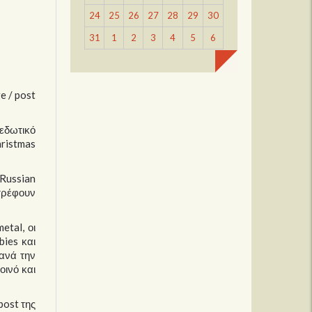
24
25
26
27
28
29
30
31
1
2
3
4
5
6
e / post
πεδωτικό
hristmas
 Russian
στρέφουν
tal, οι
bies και
τανά την
ινό και
post της