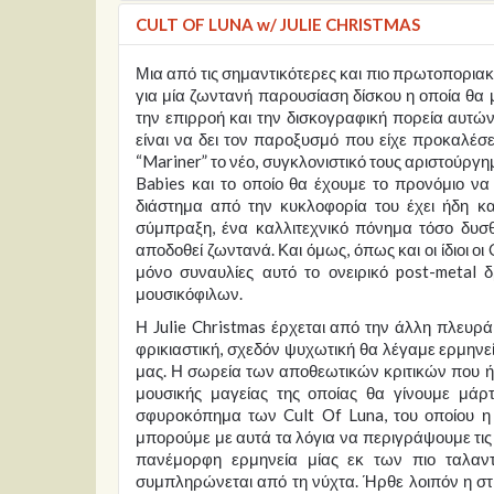
CULT OF LUNA w/ JULIE CHRISTMAS
Μια από τις σημαντικότερες και πιο πρωτοποριακ
για μία ζωντανή παρουσίαση δίσκου η οποία θα με
την επιρροή και την δισκογραφική πορεία αυτών
είναι να δει τον παροξυσμό που είχε προκαλέσει 
“Mariner” το νέο, συγκλονιστικό τους αριστούργη
Babies και το οποίο θα έχουμε το προνόμιο ν
διάστημα από την κυκλοφορία του έχει ήδη κα
σύμπραξη, ένα καλλιτεχνικό πόνημα τόσο δυσ
αποδοθεί ζωντανά. Και όμως, όπως και οι ίδιοι οι 
μόνο συναυλίες αυτό το ονειρικό post-metal
μουσικόφιλων.
Η Julie Christmas έρχεται από την άλλη πλευρά
φρικιαστική, σχεδόν ψυχωτική θα λέγαμε ερμην
μας. Η σωρεία των αποθεωτικών κριτικών που ήδη
μουσικής μαγείας της οποίας θα γίνουμε μάρτ
σφυροκόπημα των Cult Of Luna, του οποίου η 
μπορούμε με αυτά τα λόγια να περιγράψουμε τις
πανέμορφη ερμηνεία μίας εκ των πιο ταλα
συμπληρώνεται από τη νύχτα. Ήρθε λοιπόν η στι