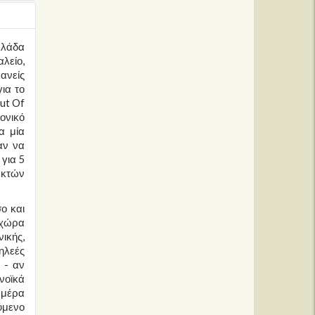
Ελλάδα
αλείο,
ανείς
για το
Out Of
ονικό
α μία
αν να
 για 5
εκτών
ο και
 χώρα
νικής,
ηλεές
 - αν
νοϊκά
 μέρα
ύμενο