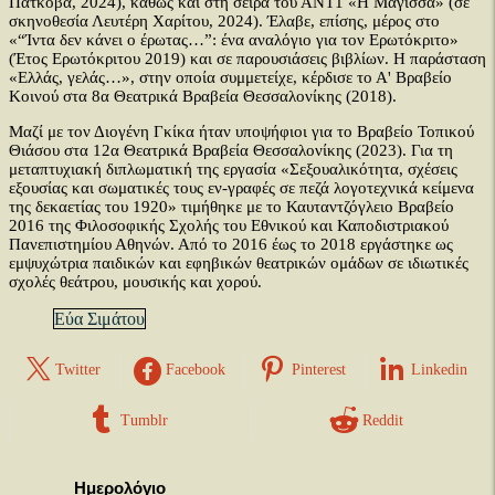
Πάτκοβα, 2024), καθώς και στη σειρά του ΑΝΤ1 «Η Μάγισσα» (σε
σκηνοθεσία Λευτέρη Χαρίτου, 2024). Έλαβε, επίσης, μέρος στο
«“Ίντα δεν κάνει ο έρωτας…”: ένα αναλόγιο για τον Ερωτόκριτο»
(Έτος Ερωτόκριτου 2019) και σε παρουσιάσεις βιβλίων. Η παράσταση
«Ελλάς, γελάς…», στην οποία συμμετείχε, κέρδισε το Α' Βραβείο
Κοινού στα 8α Θεατρικά Βραβεία Θεσσαλονίκης (2018).
Μαζί με τον Διογένη Γκίκα ήταν υποψήφιοι για το Βραβείο Τοπικού
Θιάσου στα 12α Θεατρικά Βραβεία Θεσσαλονίκης (2023). Για τη
μεταπτυχιακή διπλωματική της εργασία «Σεξουαλικότητα, σχέσεις
εξουσίας και σωματικές τους εν-γραφές σε πεζά λογοτεχνικά κείμενα
της δεκαετίας του 1920» τιμήθηκε με το Καυταντζόγλειο Βραβείο
2016 της Φιλοσοφικής Σχολής του Εθνικού και Καποδιστριακού
Πανεπιστημίου Αθηνών. Από το 2016 έως το 2018 εργάστηκε ως
εμψυχώτρια παιδικών και εφηβικών θεατρικών ομάδων σε ιδιωτικές
σχολές θεάτρου, μουσικής και χορού.
Εύα Σιμάτου
Twitter
Facebook
Pinterest
Linkedin
Tumblr
Reddit
Ημερολόγιο