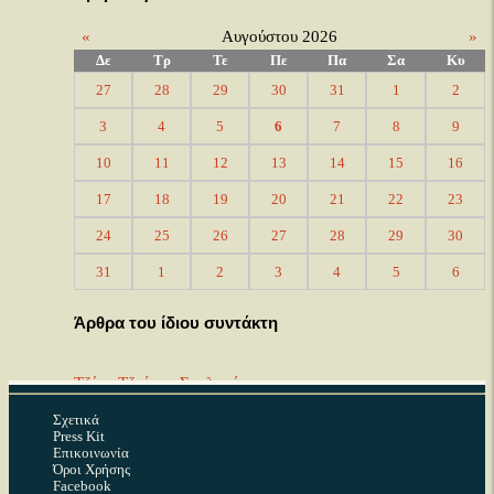
«
Αυγούστου 2026
»
Δε
Τρ
Τε
Πε
Πα
Σα
Κυ
27
28
29
30
31
1
2
3
4
5
6
7
8
9
10
11
12
13
14
15
16
17
18
19
20
21
22
23
24
25
26
27
28
29
30
31
1
2
3
4
5
6
Άρθρα του ίδιου συντάκτη
Τζένη Τζοάννα Σουλκούκη
19 Ιουλίου 2025
Κατηγορία:
Μουσικοί
Σχετικά
Press Kit
Επικοινωνία
Άκης Μουχλιανίτης
Όροι Χρήσης
23 Ιουλίου 2024
Facebook