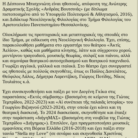
Η Δέσποινα Μπισχινιώτη είναι ηθοποιός, απόφοιτη της Ανώτερης
Δραματικής Σχολής «Ανδρέας Βουτσινάς» (με δίπλωμα
πιστοποιημένο από το Υπουργείο Πολιτισμού & Αθλητισμού, 2016),
και Διδάκτωρ Νεοελληνικής Φιλολογίας στο Τμήμα Φιλολογίας του
Αριστοτελείου Πανεπιστημίου Θεσσαλονίκης.
Ολοκλήρωσε τις προπτυχιακές και μεταπτυχιακές της σπουδές στο
ίδιο Τμήμα, με ειδίκευση στη Νεοελληνική Φιλολογία. Έχει, επίσης,
παρακολουθήσει μαθήματα στο εργαστήρι του θεάτρου «Ἀκτίς
Ἀελίου», καθώς και μαθήματα κίνησης, λάτιν και σύγχρονου χορού,
μοντέρνου τραγουδιού, μουσικής θεωρίας, σολφέζ και πιάνου, αλλά
και σεμινάρια θεατρικού αυτοσχεδιασμού και θεατρικού παιχνιδιού.
Γνωρίζει αγγλικά, γαλλικά και ιταλικά. Στο θέατρο έχει συνεργαστεί
ως ηθοποιός με πολλούς σκηνοθέτες, όπως οι Παύλος Δανελάτος,
Θεόφιλος Λάλος, Δήμητρα Λαρεντζάκη, Γιώργος Ποτίδης, Νίκος
Τουλιάτος κ.ά.
Έχει συνσκηνοθετήσει και παίξει με τον Διογένη Γκίκα στις
παραστάσεις «Εκτός σύμβασης» (βασισμένη σε κείμενα της Γιώτας
Τεμπρίδου, 2022-2023) και «Αἱ συνέπειαι τῆς παλαιᾶς ἱστορίας» του
Γεωργίου Βιζυηνού (2023-2024), στην οποία έχει κάνει και τη
θεατρική διασκευή. Το 2024 διασκεύασε, σκηνοθέτησε και έπαιξε
στην παράσταση «διήγηΜΑΣ» (βασισμένη στη νουβέλα της Γιώτας
Τεμπρίδου «Διήγημας»). Επιπλέον, έχει πραγματοποιήσει μουσικές
εμφανίσεις στη Βόρεια Ελλάδα (2016-2018) και έχει παίξει στην
ταινία “Stella my Love” (σε σενάριο και σκηνοθεσία Χριστίνας