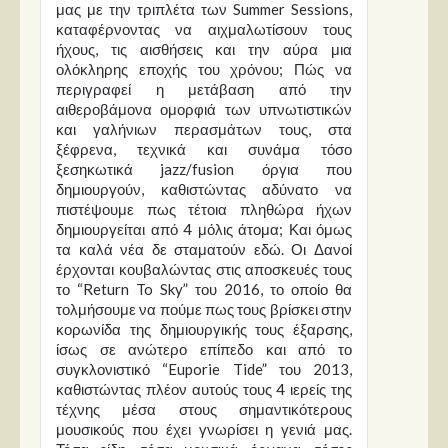
μας με την τριπλέτα των Summer Sessions,
καταφέρνοντας να αιχμαλωτίσουν τους
ήχους, τις αισθήσεις και την αύρα μια
ολόκληρης εποχής του χρόνου; Πώς να
περιγραφεί η μετάβαση από την
αιθεροβάμονα ομορφιά των υπνωτιστικών
και γαλήνιων περασμάτων τους, στα
ξέφρενα, τεχνικά και συνάμα τόσο
ξεσηκωτικά jazz/fusion όργια που
δημιουργούν, καθιστώντας αδύνατο να
πιστέψουμε πως τέτοια πληθώρα ήχων
δημιουργείται από 4 μόλις άτομα; Και όμως
τα καλά νέα δε σταματούν εδώ. Οι Δανοί
έρχονται κουβαλώντας στις αποσκευές τους
το “Return To Sky” του 2016, το οποίο θα
τολμήσουμε να πούμε πως τους βρίσκει στην
κορωνίδα της δημιουργικής τους έξαρσης,
ίσως σε ανώτερο επίπεδο και από το
συγκλονιστικό “Euporie Tide” του 2013,
καθιστώντας πλέον αυτούς τους 4 ιερείς της
τέχνης μέσα στους σημαντικότερους
μουσικούς που έχει γνωρίσει η γενιά μας.