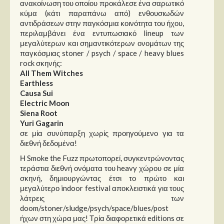
ανακοίνωση του οποίου προκάλεσε ένα σαρωτικό
Στήλες
κύμα (κάτι παραπάνω από) ενθουσιωδών
αντιδράσεων στην παγκόσμια κοινότητα του ήχου,
Polls
περιλαμβάνει ένα εντυπωσιακό lineup των
Small Talk
μεγαλύτερων και σημαντικότερων ονομάτων της
παγκόσμιας stoner / psych / space / heavy blues
Blog
rock σκηνής:
All Them Witches
Earthless
Causa Sui
Electric Moon
Siena Root
Yuri Gagarin
σε μία συνύπαρξη χωρίς προηγούμενο για τα
διεθνή δεδομένα!
Η Smoke the Fuzz πρωτοπορεί, συγκεντρώνοντας
τεράστια διεθνή ονόματα του heavy χώρου σε μία
σκηνή, δημιουργώντας έτσι το πρώτο και
μεγαλύτερο indoor festival αποκλειστικά για τους
λάτρεις των
doom/stoner/sludge/psych/space/blues/post
ήχων στη χώρα μας! Τρία διαφορετικά editions σε