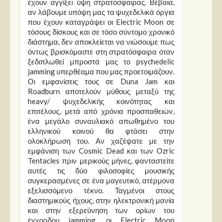
έχουν αγγίξει ύψη στρατόσφαιρας. Βέβαια,
αν λάβουμε υπόψη μας τα ψυχεδελικά όργια
που έχουν καταγράψει οι Electric Moon σε
τόσους δίσκους και σε τόσο σύντομο χρονικό
διάστημα, δεν αποκλείεται να νιώσουμε πως
όντως βρισκόμαστε στη στρατόσφαιρα όταν
ξεδιπλωθεί μπροστά μας το psychedelic
jamming υπερθέαμα που μας προετοιμάζουν.
Οι εμφανίσεις τους σε Duna Jam και
Roadburn αποτελούν μύθους μεταξύ της
heavy/ ψυχεδελικής κοινότητας και
επιτέλους, μετά από χρόνια προσπαθειών,
ένα μεγάλο συναυλιακό απωθημένο του
ελληνικού κοινού θα φτάσει στην
ολοκλήρωση του. Αν χαζέψατε με την
εμφάνιση των Cosmic Dead και των Οzric
Tentacles πριν μερικούς μήνες, φανταστείτε
αυτές τις δύο φιλοσοφίες μουσικής
συγκερασμένες σε ένα μαγευτικό, ατέρμονα
εξελισσόμενο τέκνο. Ταγμένοι στους
διαστημικούς ήχους, στην ηλεκτρονική μανία
και στην εξερεύνηση των ορίων του
έγχορδου jamming, οι Electric Moon