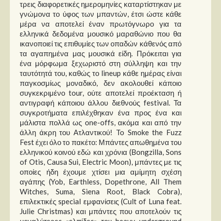
τρεις διαφορετικές ημερομηνίες καταρτίστηκαν με
γνώμονα το ύφος των μπαντών, έτσι ώστε κάθε
μέρα να αποτελεί έναν πρωτόγνωρο για τα
ελληνικά δεδομένα μουσικό μαραθώνιο που θα
ικανοποιεί τις επιθυμίες των οπαδών κάθενός από
τα αγαπημένα μας μουσικά είδη. Πρόκειται για
ένα μόρφωμα ξεχωριστό στη σύλληψη και την
ταυτότητά του, καθώς το lineup κάθε ημέρας είναι
παγκοσμίως μοναδικό, δεν ακολουθεί κάποιο
συγκεκριμένο tour, ούτε αποτελεί προέκταση ή
αντιγραφή κάποιου άλλου διεθνούς festival. Τα
συγκροτήματα επιλέχθηκαν ένα προς ένα και
μάλιστα πολλά ως one-offs, ακόμα και από την
άλλη άκρη του Ατλαντικού! To Smoke the Fuzz
Fest έχει όλο το πακέτο: Μπάντες απωθημένα του
ελληνικού κοινού εδώ και χρόνια (Bongzilla, Sons
of Otis, Causa Sui, Electric Moon), μπάντες με τις
οποίες ήδη έχουμε χτίσει μια αμίμητη σχέση
αγάπης (Yob, Earthless, Dopethrone, All Them
Witches, Suma, Siena Root, Black Cobra),
επιλεκτικές special εμφανίσεις (Cult of Luna feat.
Julie Christmas) και μπάντες που αποτελούν τις
μεγαλύτερες «ελπίδες» του heavy underground