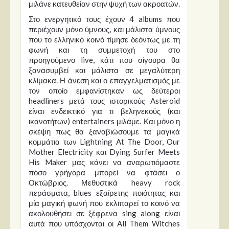
μιλάνε κατευθείαν στην ψυχή των ακροατών.
Στο ενεργητικό τους έχουν 4 albums που
περιέχουν μόνο ύμνους, και μάλιστα ύμνους
που το ελληνικό κοινό τίμησε δεόντως με τη
φωνή και τη συμμετοχή του στο
προηγούμενο live, κάτι που σίγουρα θα
ξανασυμβεί και μάλιστα σε μεγαλύτερη
κλίμακα. Η άνεση και ο επαγγελματισμός με
τον οποίο εμφανίστηκαν ως δεύτεροι
headliners μετά τους ιστορικούς Asteroid
είναι ενδεικτικό για τι βεληνεκούς (και
ικανοτήτων) entertainers μιλάμε. Και μόνο η
σκέψη πως θα ξαναβιώσουμε τα μαγικά
κομμάτια των Lightning At The Door, Our
Mother Electricity και Dying Surfer Meets
His Maker μας κάνει να αναρωτιόμαστε
πόσο γρήγορα μπορεί να φτάσει ο
Οκτώβριος. Μεθυστικά heavy rock
περάσματα, blues εξαίρετης ποιότητας και
μία μαγική φωνή που εκλιπαρεί το κοινό να
ακολουθήσει σε ξέφρενα sing along είναι
αυτά που υπόσχονται οι All Them Witches