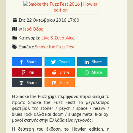
Παρουσιάσεις
Στις 22 Οκτωβρίου 2016 17:00
Δίσκοι
@
Ιερά Οδός
Σειρές
Κατηγορία:
Live & Συναυλίες
Ταινίες
Ετικέτα:
Smoke the Fuzz Fest
Βιβλία
Share
Tweet
Share
Video News
Pin
Share
Share
Καλλιτέχνες
Share
Share
Μουσικοί
Η Smoke the Fuzz gigs περήφανα παρουσιάζει το
Διάφοροι
πρώτο Smoke the Fuzz Fest! Το μεγαλύτερο
Εκτός Συνόρων
φεστιβάλ της stoner / psych / space / heavy /
blues rock αλλά και doom / sludge metal (και όχι
Νέα
μόνο) σκηνής στην Ελλάδα είναι γεγονός!
Η δεύτερή του έκδοση, το Howler edition, η