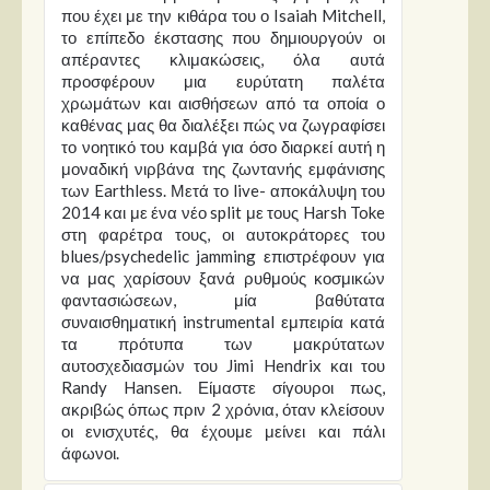
που έχει με την κιθάρα του ο Isaiah Mitchell,
το επίπεδο έκστασης που δημιουργούν οι
απέραντες κλιμακώσεις, όλα αυτά
προσφέρουν μια ευρύτατη παλέτα
χρωμάτων και αισθήσεων από τα οποία ο
καθένας μας θα διαλέξει πώς να ζωγραφίσει
το νοητικό του καμβά για όσο διαρκεί αυτή η
μοναδική νιρβάνα της ζωντανής εμφάνισης
των Earthless. Μετά το live- αποκάλυψη του
2014 και με ένα νέο split με τους Harsh Toke
στη φαρέτρα τους, οι αυτοκράτορες του
blues/psychedelic jamming επιστρέφουν για
να μας χαρίσουν ξανά ρυθμούς κοσμικών
φαντασιώσεων, μία βαθύτατα
συναισθηματική instrumental εμπειρία κατά
τα πρότυπα των μακρύτατων
αυτοσχεδιασμών του Jimi Hendrix και του
Randy Hansen. Είμαστε σίγουροι πως,
ακριβώς όπως πριν 2 χρόνια, όταν κλείσουν
οι ενισχυτές, θα έχουμε μείνει και πάλι
άφωνοι.