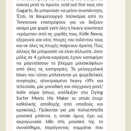
κοινού μετά το πρώτο, sold out live τους στο
Gagarin, δε μπορούσε να μείνει αναπάντητη.
Έτσι, τα θαυματουργά παλικάρια από το
Tennessee επιστρέφουν για να δείξουν
ακόμα μια φορά γιατί όλη η heavy κοινότητα
«κρέμεται» από τις χορδές τους. Κάθε δίσκος
εξερευνά και νέες πτυχές του ταλέντου τους
και σε όλες τις πτυχές παίρνουν άριστα. Πώς
αλλιώς θα μπορούσε να είναι άλλωστε, όταν
μόλις σε 4 χρόνια καριέρας έχουν καταφέρει
να μαγνητίσουν το βλέμμα μουσικόφιλων
από όλες τις κατηγορίες; Τα μελαγχολικά
blues του νότου μπλέκονται με ψυχεδελικές
ανησυχίες, ηλεκτρισμένα heavy riffs και
τελευταία, μία μοναδική και σύγχρονη post/
indie αύρα (όπως απέδειξαν στο Dying
Surfer Meets His Maker το οποίο έτυχε
καθολικής αποδοχής από οπαδούς και
κριτικούς). Πρόκειται για μία πολυεπίπεδη
μουσικά μπάντα, η οποία όμως έχει ως
ακρογωνιαίο λίθο στη μουσική της το
συναίσθημα, παράγοντας κομμάτια που