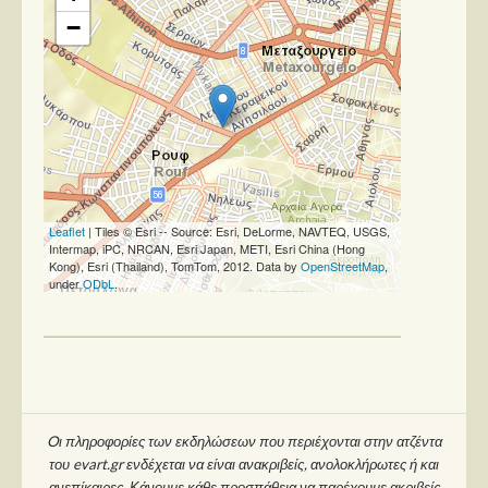
−
Leaflet
| Tiles © Esri -- Source: Esri, DeLorme, NAVTEQ, USGS,
Intermap, iPC, NRCAN, Esri Japan, METI, Esri China (Hong
Kong), Esri (Thailand), TomTom, 2012. Data by
OpenStreetMap
,
under
ODbL
.
Oι πληροφορίες των εκδηλώσεων που περιέχονται στην ατζέντα
του evart.gr ενδέχεται να είναι ανακριβείς, ανολοκλήρωτες ή και
ανεπίκαιρες. Κάνουμε κάθε προσπάθεια να παρέχουμε ακριβείς