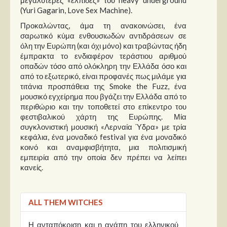
(Yuri Gagarin, Love Sex Machine).
Προκαλώντας, άμα τη ανακοινώσει, ένα
σαρωτικό κύμα ενθουσιωδών αντιδράσεων σε
όλη την Ευρώπη (και όχι μόνο) και τραβώντας ήδη
έμπρακτα το ενδιαφέρον τεράστιου αριθμού
οπαδών τόσο από ολόκληρη την Ελλάδα όσο και
από το εξωτερικό, είναι προφανές πως μιλάμε για
τιτάνια προσπάθεια της Smoke the Fuzz, ένα
μουσικό εγχείρημα που βγάζει την Ελλάδα από το
περιθώριο και την τοποθετεί στο επίκεντρο του
φεστιβαλικού χάρτη της Ευρώπης. Μία
συγκλονιστική μουσική «Λερναία Ύδρα» με τρία
κεφάλια, ένα μοναδικό festival για ένα μοναδικό
κοινό και αναμφισβήτητα, μια πολιτισμική
εμπειρία από την οποία δεν πρέπει να λείπει
κανείς.
ALL THEM WITCHES
Η ανταπόκριση και η αγάπη του ελληνικού