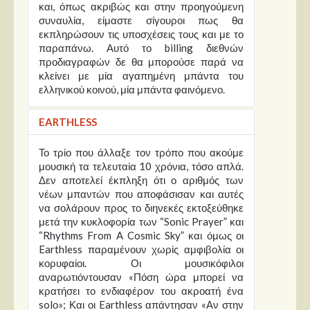
και, όπως ακριβώς και στην προηγούμενη
συναυλία, είμαστε σίγουροι πως θα
εκπληρώσουν τις υποσχέσεις τους και με το
παραπάνω. Αυτό το billing διεθνών
προδιαγραφών δε θα μπορούσε παρά να
κλείνει με μία αγαπημένη μπάντα του
ελληνικού κοινού, μία μπάντα φαινόμενο.
EARTHLESS
Το τρίο που άλλαξε τον τρόπο που ακούμε
μουσική τα τελευταία 10 χρόνια, τόσο απλά.
Δεν αποτελεί έκπληξη ότι ο αριθμός των
νέων μπαντών που αποφάσισαν και αυτές
να σολάρουν προς το διηνεκές εκτοξεύθηκε
μετά την κυκλοφορία των “Sonic Prayer” και
“Rhythms From A Cosmic Sky” και όμως οι
Earthless παραμένουν χωρίς αμφιβολία οι
κορυφαίοι. Οι μουσικόφιλοι
αναρωτιόντουσαν «Πόση ώρα μπορεί να
κρατήσει το ενδιαφέρον του ακροατή ένα
solο»; Και οι Earthless απάντησαν «Αν στην