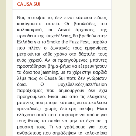
CAUSA SUI
Ναι, πιστέψτε το, δεν είναι κάποιου είδους
κακόγουστο αστείο. Οι βασιλιάδες του
καλοκαιριού, οι Δανοί άρχοντες της
προοδευτικής ψυχεδέλειας, θα βρεθούν στην
Ελλάδα για το Smoke the Fuzz Fest, παρόλο
που πλέον οι ζωντανές τους εμφανίσεις
μετριούνται κάθε χρόνο στα δάχτυλα τους
ενός χεριού. Αν οι προηγούμενες μπάντες
προσπάθησαν βήμα-βήμα να εξερευνήσουν
τα όρια του jamming, με το χέρι στην καρδιά
λέμε πως οι Causa Sui ποτέ δεν γνώρισαν
όρια. Ο ψυχεδελικός/jazz/fusion
παροξυσμός που δημιουργούν δεν έχει
προηγούμενο. Είναι μια από τις ελάχιστες
μπάντες που μπορεί κάποιος να αποκαλέσει
«μοναδικές» χωρίς δεύτερη σκέψη. Είναι
ελάχιστα αυτά που μπορούμε να πούμε για
τους ίδιους τα οποία να μην τα έχει πει η
μουσική τους. Τι να γράψουμε για τους
ανθρώπους που σημάδεψαν τα καλοκαίρια