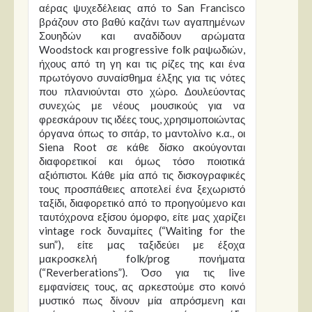
αέρας ψυχεδέλειας από το San Francisco
βράζουν στο βαθύ καζάνι των αγαπημένων
Σουηδών και αναδίδουν αρώματα
Woodstock και progressive folk ραψωδιών,
ήχους από τη γη και τις ρίζες της και ένα
πρωτόγονο συναίσθημα έλξης για τις νότες
που πλανιούνται στο χώρο. Δουλεύοντας
συνεχώς με νέους μουσικούς για να
φρεσκάρουν τις ιδέες τους, χρησιμοποιώντας
όργανα όπως το σιτάρ, το μαντολίνο κ.α., οι
Siena Root σε κάθε δίσκο ακούγονται
διαφορετικοί και όμως τόσο ποιοτικά
αξιόπιστοι. Κάθε μία από τις δισκογραφικές
τους προσπάθειες αποτελεί ένα ξεχωριστό
ταξίδι, διαφορετικό από το προηγούμενο και
ταυτόχρονα εξίσου όμορφο, είτε μας χαρίζει
vintage rock δυναμίτες (“Waiting for the
sun”), είτε μας ταξιδεύει με έξοχα
μακροσκελή folk/prog πονήματα
(“Reverberations”). Όσο για τις live
εμφανίσεις τους, ας αρκεστούμε στο κοινό
μυστικό πως δίνουν μία απρόσμενη και