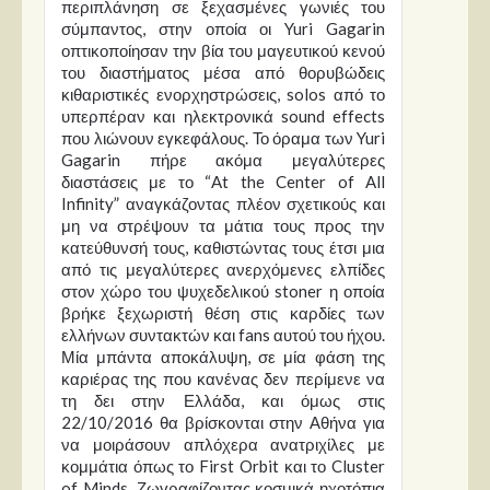
περιπλάνηση σε ξεχασμένες γωνιές του
σύμπαντος, στην οποία οι Yuri Gagarin
οπτικοποίησαν την βία του μαγευτικού κενού
του διαστήματος μέσα από θορυβώδεις
κιθαριστικές ενορχηστρώσεις, solos από το
υπερπέραν και ηλεκτρονικά sound effects
που λιώνουν εγκεφάλους. Το όραμα των Yuri
Gagarin πήρε ακόμα μεγαλύτερες
διαστάσεις με το “At the Center of All
Infinity” αναγκάζοντας πλέον σχετικούς και
μη να στρέψουν τα μάτια τους προς την
κατεύθυνσή τους, καθιστώντας τους έτσι μια
από τις μεγαλύτερες ανερχόμενες ελπίδες
στον χώρο του ψυχεδελικού stoner η οποία
βρήκε ξεχωριστή θέση στις καρδίες των
ελλήνων συντακτών και fans αυτού του ήχου.
Μία μπάντα αποκάλυψη, σε μία φάση της
καριέρας της που κανένας δεν περίμενε να
τη δει στην Ελλάδα, και όμως στις
22/10/2016 θα βρίσκονται στην Αθήνα για
να μοιράσουν απλόχερα ανατριχίλες με
κομμάτια όπως το First Orbit και το Cluster
of Minds. Ζωγραφίζοντας κοσμικά ηχοτόπια