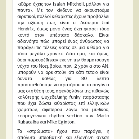
κιθάρα έχεις τον Isaiah Mitchell, μάλλον για
πάντα». Με τον κίνδυνο να ακουστούμε
αιρετικοί, πολλοί κιθαρίστες έχουν προβάλλει
την αξίωση πως είναι οι δεύτεροι Jimi
Hendrix, όμως μόνο ένας έχει φτάσει τόσο
κοντά στον υπέρτατο δάσκαλο. Είναι
αδιανόητο πώς μπορεί ένας άνθρωπος να
παράγει τις τέλειες νότες σε μία κιθάρα για
τόσο μεγάλο χρονικό διάστημα, και όμως,
όσοι παρευρέθηκαν εκείνη την θαυματουργή
νύχτα του Νοεμβρίου, πριν 2 χρόνια στο ΑΝ,
μπορούν να ορκιστούν ότι κάτι τέτοιο είναι
δυνατό καθώς για 80 λεπτά
προσπαθούσαμε να κρατήσουμε τα σαγόνια
μας στη θέση τους, αφενός λόγω της πιθανώς
καλύτερης ψυχεδελικής funky παράστασης
που έχει δώσει κιθαρίστας επί ελληνικών
χωμάτων, αφετέρου λόγω του μυθικού,
κοσμογονικού rhythm section των Mario
Rubacalba και Mike Eginton.
Τα «στρώματα» ήχου που παράγει, η
απόλυτα υπερβατική και εξωγήινη σχέση