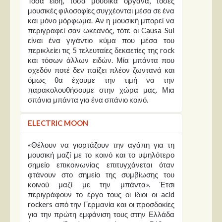
Τόσα είδη, τόσα μουσικά όργανα, τόσες
μουσικές φιλοσοφίες συγχέονται μέσα σε ένα
και μόνο μόρφωμα. Αν η μουσική μπορεί να
περιγραφεί σαν ωκεανός, τότε οι Causa Sui
είναι ένα γιγάντιο κύμα που μέσα του
περικλείει τις 5 τελευταίες δεκαετίες της rock
και τόσων άλλων ειδών. Μία μπάντα που
σχεδόν ποτέ δεν παίζει πλέον ζωντανά και
όμως θα έχουμε την τιμή να την
παρακολουθήσουμε στην χώρα μας. Μια
σπάνια μπάντα για ένα σπάνιο κοινό.
ELECTRIC MOON
«Θέλουν να γιορτάζουν την αγάπη για τη
μουσική μαζί με το κοινό και το υψηλότερο
σημείο επικοινωνίας επιτυγχάνεται όταν
φτάνουν στο σημείο της συμβίωσης του
κοινού μαζί με την μπάντα». Έτσι
περιγράφουν το έργο τους οι ίδιοι οι acid
rockers από την Γερμανία και οι προσδοκίες
για την πρώτη εμφάνιση τους στην Ελλάδα