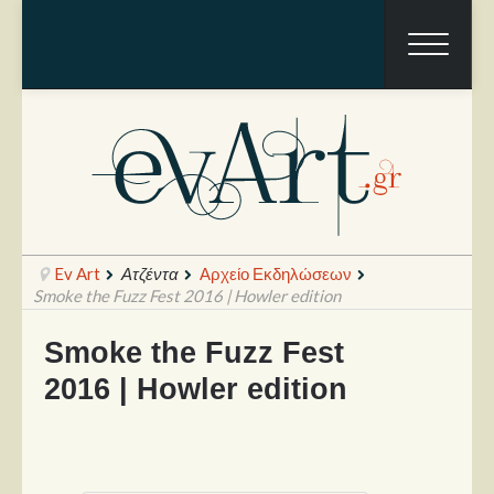
Ev Art
Ατζέντα
Αρχείο Εκδηλώσεων
Smoke the Fuzz Fest 2016 | Howler edition
Smoke the Fuzz Fest
Ραπόρτο
2016 | Howler edition
Live & Συναυλίες
Θέατρο
Συνεντεύξεις