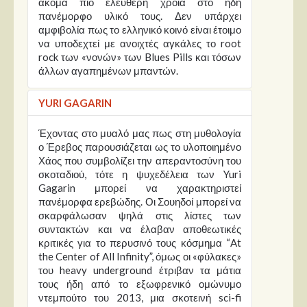
ακόμα πιο ελεύθερη χροιά στο ήδη
πανέμορφο υλικό τους. Δεν υπάρχει
αμφιβολία πως το ελληνικό κοινό είναι έτοιμο
να υποδεχτεί με ανοιχτές αγκάλες το root
rock των «νονών» των Blues Pills και τόσων
άλλων αγαπημένων μπαντών.
YURI GAGARIN
Έχοντας στο μυαλό μας πως στη μυθολογία
ο Έρεβος παρουσιάζεται ως το υλοποιημένο
Χάος που συμβολίζει την απεραντοσύνη του
σκοταδιού, τότε η ψυχεδέλεια των Yuri
Gagarin μπορεί να χαρακτηριστεί
πανέμορφα ερεβώδης. Οι Σουηδοί μπορεί να
σκαρφάλωσαν ψηλά στις λίστες των
συντακτών και να έλαβαν αποθεωτικές
κριτικές για το περυσινό τους κόσμημα “At
the Center of All Infinity”, όμως οι «φύλακες»
του heavy underground έτριβαν τα μάτια
τους ήδη από το εξωφρενικό ομώνυμο
ντεμπούτο του 2013, μια σκοτεινή sci-fi