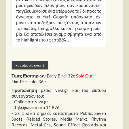
μυστηριωδών πλανητών, σαν κοσμοναύτες
παγιδευμένοι σε ένα ατέρμονο ταξίδι προς το
άγνωστο, οι Yuri Gagarin υπόσχονται όχι
μόνο να αποδείξουν πως όντως αποτελούν
το next big thing, αλλά και ότι η κοσμική τους
βία θα αποτελέσει αναμφισβήτητα ένα από
τα highlights του φεστιβάλ...
Facebook Event
Τιμές Εισιτηρίων:
Early Bird: 32e
Sold Out
Lim. Pre-sale: 36e
Προπώληση
μέσω viva.gr και του δικτύου
συνεργατών του:
- Online στο viva.gr
- Τηλεφωνικά στο 11 876
- Σε φυσικά σημεία: καταστήματα Public, Seven
Spots, Reload Stores, Media Markt, Rhythm
Records, Metal Era, Sound Effect Records και