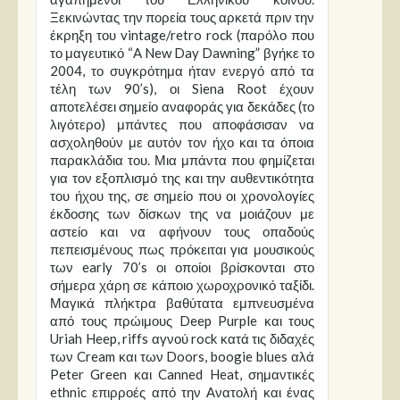
Ξεκινώντας την πορεία τους αρκετά πριν την
έκρηξη του vintage/retro rock (παρόλο που
το μαγευτικό “A New Day Dawning” βγήκε το
2004, το συγκρότημα ήταν ενεργό από τα
τέλη των 90’s), οι Siena Root έχουν
αποτελέσει σημείο αναφοράς για δεκάδες (το
λιγότερο) μπάντες που αποφάσισαν να
ασχοληθούν με αυτόν τον ήχο και τα όποια
παρακλάδια του. Μια μπάντα που φημίζεται
για τον εξοπλισμό της και την αυθεντικότητα
του ήχου της, σε σημείο που οι χρονολογίες
έκδοσης των δίσκων της να μοιάζουν με
αστείο και να αφήνουν τους οπαδούς
πεπεισμένους πως πρόκειται για μουσικούς
των early 70’s οι οποίοι βρίσκονται στο
σήμερα χάρη σε κάποιο χωροχρονικό ταξίδι.
Μαγικά πλήκτρα βαθύτατα εμπνευσμένα
από τους πρώιμους Deep Purple και τους
Uriah Heep, riffs αγνού rock κατά τις διδαχές
των Cream και των Doors, boogie blues αλά
Peter Green και Canned Heat, σημαντικές
ethnic επιρροές από την Ανατολή και ένας