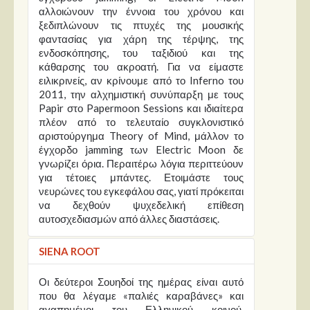
αλλοιώνουν την έννοια του χρόνου και
ξεδιπλώνουν τις πτυχές της μουσικής
φαντασίας για χάρη της τέρψης, της
ενδοσκόπησης, του ταξιδιού και της
κάθαρσης του ακροατή. Για να είμαστε
ειλικρινείς, αν κρίνουμε από το Inferno του
2011, την αλχημιστική συνύπαρξη με τους
Papir στο Papermoon Sessions και ιδιαίτερα
πλέον από το τελευταίο συγκλονιστικό
αριστούργημα Theory of Mind, μάλλον το
έγχορδο jamming των Electric Moon δε
γνωρίζει όρια. Περαιτέρω λόγια περιττεύουν
για τέτοιες μπάντες. Ετοιμάστε τους
νευρώνες του εγκεφάλου σας, γιατί πρόκειται
να δεχθούν ψυχεδελική επίθεση
αυτοσχεδιασμών από άλλες διαστάσεις.
SIENA ROOT
Οι δεύτεροι Σουηδοί της ημέρας είναι αυτό
που θα λέγαμε «παλιές καραβάνες» και
αγαπημένοι του Ελληνικού κοινού.