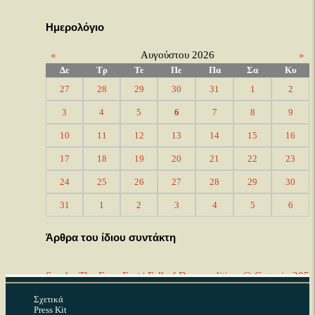
Ημερολόγιο
«
Αυγούστου 2026
»
Δε
Τρ
Τε
Πε
Πα
Σα
Κυ
27
28
29
30
31
1
2
3
4
5
6
7
8
9
10
11
12
13
14
15
16
17
18
19
20
21
22
23
24
25
26
27
28
29
30
31
1
2
3
4
5
6
Άρθρα του ίδιου συντάκτη
Smoke The Fuzz Fest | Fall of Doom edition @ Gagarin 205
19 Σεπτεμβρίου 2016
Κατηγορία:
Live & Συναυλίες
Σχετικά
Press Kit