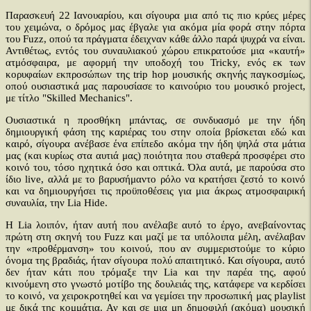
Παρασκευή 22 Ιανουαρίου, και σίγουρα μια από τις πιο κρύες μέρες
του χειμώνα, ο δρόμος μας έβγαλε για ακόμα μία φορά στην πόρτα
του Fuzz, οπού τα πράγματα έδειχναν κάθε άλλο παρά ψυχρά να είναι.
Αντιθέτως, εντός του συναυλιακού χώρου επικρατούσε μια «καυτή»
ατμόσφαιρα, με αφορμή την υποδοχή του Tricky, ενός εκ των
κορυφαίων εκπροσώπων της trip hop μουσικής σκηνής παγκοσμίως,
οπού ουσιαστικά μας παρουσίασε το καινούριο του μουσικό project,
με τίτλο "Skilled Mechanics".
Ουσιαστικά η προσθήκη μπάντας, σε συνδυασμό με την ήδη
δημιουργική φάση της καριέρας του στην οποία βρίσκεται εδώ και
καιρό, σίγουρα ανέβασε ένα επίπεδο ακόμα την ήδη ψηλά στα μάτια
μας (και κυρίως στα αυτιά μας) ποιότητα που σταθερά προσφέρει στο
κοινό του, τόσο ηχητικά όσο και οπτικά. Όλα αυτά, με παρούσα στο
ίδιο live, αλλά με το βαρυσήμαντο ρόλο να κρατήσει ζεστό το κοινό
και να δημιουργήσει τις προϋποθέσεις για μια άκρως ατμοσφαιρική
συναυλία, την Lia Hide.
Η Lia λοιπόν, ήταν αυτή που ανέλαβε αυτό το έργο, ανεβαίνοντας
πρώτη στη σκηνή του Fuzz και μαζί με τα υπόλοιπα μέλη, ανέλαβαν
την «προθέρμανση» του κοινού, που αν συμμεριστούμε το κύριο
όνομα της βραδιάς, ήταν σίγουρα πολύ απαιτητικό. Και σίγουρα, αυτό
δεν ήταν κάτι που τρόμαξε την Lia και την παρέα της, αφού
κινούμενη στο γνωστό μοτίβο της δουλειάς της, κατάφερε να κερδίσει
το κοινό, να χειροκροτηθεί και να γεμίσει την προσωπική μας playlist
με δικά της κομμάτια. Αν και σε μια μη δημοφιλή (ακόμα) μουσική