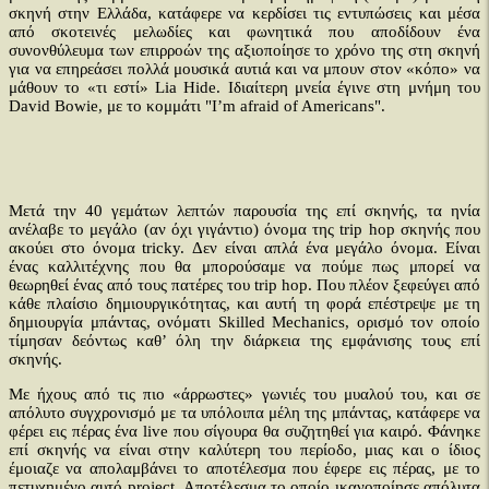
σκηνή στην Ελλάδα, κατάφερε να κερδίσει τις εντυπώσεις και μέσα
από σκοτεινές μελωδίες και φωνητικά που αποδίδουν ένα
συνονθύλευμα των επιρροών της αξιοποίησε το χρόνο της στη σκηνή
για να επηρεάσει πολλά μουσικά αυτιά και να μπουν στον «κόπο» να
μάθουν το «τι εστί» Lia Hide. Ιδιαίτερη μνεία έγινε στη μνήμη του
David Bowie, με το κομμάτι "I’m afraid of Americans".
Μετά την 40 γεμάτων λεπτών παρουσία της επί σκηνής, τα ηνία
ανέλαβε το μεγάλο (αν όχι γιγάντιο) όνομα της trip hop σκηνής που
ακούει στο όνομα tricky. Δεν είναι απλά ένα μεγάλο όνομα. Είναι
ένας καλλιτέχνης που θα μπορούσαμε να πούμε πως μπορεί να
θεωρηθεί ένας από τους πατέρες του trip hop. Που πλέον ξεφεύγει από
κάθε πλαίσιο δημιουργικότητας, και αυτή τη φορά επέστρεψε με τη
δημιουργία μπάντας, ονόματι Skilled Mechanics, ορισμό τον οποίο
τίμησαν δεόντως καθ’ όλη την διάρκεια της εμφάνισης τους επί
σκηνής.
Με ήχους από τις πιο «άρρωστες» γωνιές του μυαλού του, και σε
απόλυτο συγχρονισμό με τα υπόλοιπα μέλη της μπάντας, κατάφερε να
φέρει εις πέρας ένα live που σίγουρα θα συζητηθεί για καιρό. Φάνηκε
επί σκηνής να είναι στην καλύτερη του περίοδο, μιας και ο ίδιος
έμοιαζε να απολαμβάνει το αποτέλεσμα που έφερε εις πέρας, με το
πετυχημένο αυτό project. Αποτέλεσμα το οποίο ικανοποίησε απόλυτα