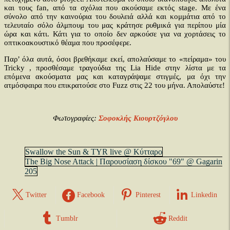
και τους fan, από τα σχόλια που ακούσαμε εκτός stage. Με ένα
σύνολο από την καινούρια του δουλειά αλλά και κομμάτια από το
τελευταίο σόλο άλμπουμ του μας κράτησε ρυθμικά για περίπου μία
ώρα και κάτι. Κάτι για το οποίο δεν αρκούσε για να χορτάσεις το
οπτικοακουστικό θέαμα που προσέφερε.
Παρ’ όλα αυτά, όσοι βρεθήκαμε εκεί, απολαύσαμε το «πείραμα» του
Tricky , προσθέσαμε τραγούδια της Lia Hide στην λίστα με τα
επόμενα ακούσματα μας και καταγράψαμε στιγμές, μα όχι την
ατμόσφαιρα που επικρατούσε στο Fuzz στις 22 του μήνα. Απολαύστε!
Φωτογραφίες:
Σοφοκλής Κιουρτζόγλου
Swallow the Sun & TYR live @ Κύτταρο
The Big Nose Attack | Παρουσίαση δίσκου "69" @ Gagarin
205
Twitter
Facebook
Pinterest
Linkedin
Tumblr
Reddit