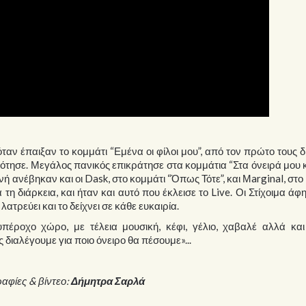
αν έπαιξαν το κομμάτι “Εμένα οι φίλοι μου”, από τον πρώτο τους δ
ότησε. Μεγάλος πανικός επικράτησε στα κομμάτια “Στα όνειρά μου 
νή ανέβηκαν και οι Dask, στο κομμάτι “Όπως Τότε”, και Μarginal, στο
 τη διάρκεια, και ήταν και αυτό που έκλεισε το Live. Οι Στίχοιμα άφ
λατρεύει και το δείχνει σε κάθε ευκαιρία.
πέροχο χώρο, με τέλεια μουσική, κέφι, γέλιο, χαβαλέ αλλά και
ς διαλέγουμε για ποιο όνειρο θα πέσουμε»...
φίες & βίντεο:
Δήμητρα Σαρλά