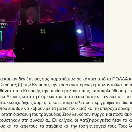
έτα και, αν δεν έπεισα, σας παραπέμπω σε κάποια από τα ΠΟΛΛΑ 
Στούρας (!), την Κνίτισσα, την τόσο αγαπημένη «μπαλαντούλα με π
ο θάνατο του Kennedy, την οποία ομολογώ πως παρακολούθησα με 
κι Λιώνω, κατά τη διάρκεια του οποίου ακούστηκε – εννοείται – το
ιασκέδαζε δίχως αύριο, το soft τσιφτετέλι που περιγράφει τα βιώ
ου έμαθαν να κόβουν με τα μάτια τον κιμά) και το υπέροχο σολάρ
ραιότατη διασκευή του τραγουδιού Στον λευκό τον πύργο, και πόσα ακ
ούστηκαν στη συναυλία... Εν ολίγοις, οι Χατζηφραγκέτα ήταν το 
ους και το κέφι τους, τα στιχάκια και την τόση ενέργειά τους. Τους 