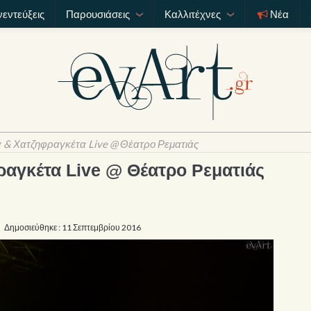
νεντεύξεις
Παρουσιάσεις
Καλλιτέχνες
Νέα
α & Χατζηφραγκέτα Live @ Θέατρο Ρεματιάς
ραγκέτα Live @ Θέατρο Ρεματιάς
Δημοσιεύθηκε : 11 Σεπτεμβρίου 2016