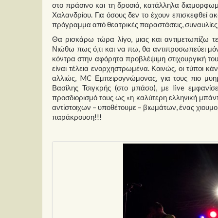
στο πράσινο και τη δροσιά, κατάλληλα διαμορφωμέ
Χαλανδρίου. Για όσους δεν το έχουν επισκεφθεί ακ
πρόγραμμα από θεατρικές παραστάσεις, συναυλίες κα
Θα ρισκάρω τώρα λίγο, μιας και αντιμετωπίζω 
Νιώθω πως ό,τι και να πω, θα αντιπροσωπεύει μόν
κόντρα στην αφόρητα προβλέψιμη στιχουργική του σ
είναι τέλεια ενορχηστρωμένα. Κοινώς, οι τύποι κά
αλλιώς, MC Εμπειρογνώμονας, για τους πιο μυημ
Βασίλης Τσιγκρής (στο μπάσο), με live εμφανίσ
προσδιορισμό τους ως «η καλύτερη ελληνική μπάντ
αντίστοιχων – υποθέτουμε – βιωμάτων, ένας χιουμορ
παράκρουση!!!