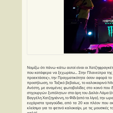
Νομίζω ότι πάνω-κάτω αυτοί είναι οι Χατζηφραγκ
που κατάφερα να ξεχωρίσω... Στην Πλανεύτρα της 
προεκτάσεις», την Πραγματικότητα όσον αφορά τ
προσήλωση, το Ταξικό βεβαίως, το καλοκαιρινό hitά
Ανέστη, με αναμένες φωτοβολίδες στο κοινό που δ
στιχουργών ξυπόλητων στα όρη του Δαλάι Λάμα (όπ
Βαγγέλη Χατζηγιάννη, το Φίδι (από τα λίγα), την ω
ευχάριστα τραγούδια, από τα 20 και πλέον που ακ
κλείσιμο για το φετινό καλοκαίρι, με τις μουσικές τ
απλά!