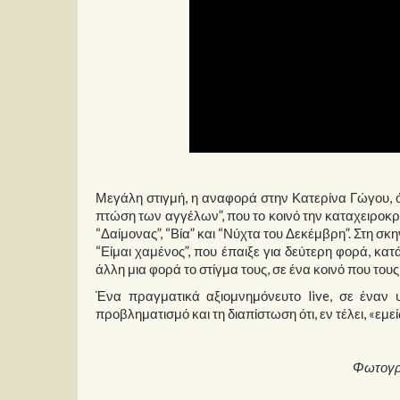
Μεγάλη στιγμή, η αναφορά στην Κατερίνα Γώγου, ότ
πτώση των αγγέλων”, που το κοινό την καταχειροκρ
“Δαίμονας”, “Βία” και “Νύχτα του Δεκέμβρη”. Στη σκη
“Είμαι χαμένος”, που έπαιξε για δεύτερη φορά, κατά
άλλη μια φορά το στίγμα τους, σε ένα κοινό που τους 
Ένα πραγματικά αξιομνημόνευτο live, σε έναν υ
προβληματισμό και τη διαπίστωση ότι, εν τέλει, «εμεί
Φωτογρα