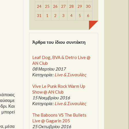
24
25
26
27
28
29
30
31
1
2
3
4
5
6
Άρθρα του ίδιου συντάκτη
Leaf Dog, BVA & Detro Live @
AN Club
08 Μαρτίου 2017
Κατηγορία:
Live & Συναυλίες
Vive Le Punk Rock Warm Up
Show @ AN Club
 κάποιας
15 Νοεμβρίου 2016
ολαύσαμε
Κατηγορία:
Live & Συναυλίες
δρι. Και
ν μπορεί
The Baboons VS The Bullets
Live @ Gagarin 205
να, μέσα
25 Οκτωβρίου 2016