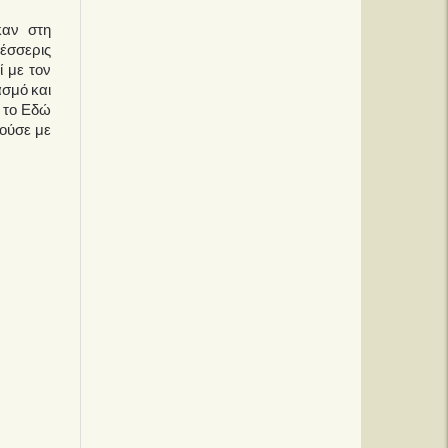
καν στη
τέσσερις
ί με τον
ασμό και
ε το Εδώ
δούσε με