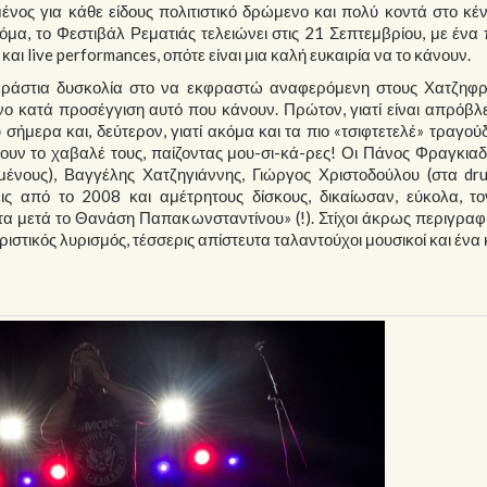
νος για κάθε είδους πολιτιστικό δρώμενο και πολύ κοντά στο κέ
όμα, το Φεστιβάλ Ρεματιάς τελειώνει στις 21 Σεπτεμβρίου, με ένα
ι live performances, οπότε είναι μια καλή ευκαιρία να το κάνουν.
τεράστια δυσκολία στο να εκφραστώ αναφερόμενη στους Χατζηφρ
ο κατά προσέγγιση αυτό που κάνουν. Πρώτον, γιατί είναι απρόβλ
ήμερα και, δεύτερον, γιατί ακόμα και τα πιο «τσιφτετελέ» τραγούδ
νουν το χαβαλέ τους, παίζοντας μου-σι-κά-ρες! Οι Πάνος Φραγκιαδ
ένους), Βαγγέλης Χατζηγιάννης, Γιώργος Χριστοδούλου (στα dru
εις από το 2008 και αμέτρητους δίσκους, δικαίωσαν, εύκολα, το
α μετά το Θανάση Παπακωνσταντίνου» (!). Στίχοι άκρως περιγραφ
ιστικός λυρισμός, τέσσερις απίστευτα ταλαντούχοι μουσικοί και ένα 