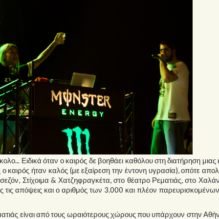
ύκολο... Ειδικά όταν ο καιρός δε βοηθάει καθόλου στη διατήρηση μιας
ο καιρός ήταν καλός (με εξαίρεση την έντονη υγρασία), οπότε απ
σεζόν, Στίχοιμα & Χατζηφραγκέτα, στο θέατρο Ρεματιάς, στο Χαλάν
ες τις απόψεις και ο αριθμός των 3.000 και πλέον παρευρισκομένω
εματιάς είναι από τους ωραιότερους χώρους που υπάρχουν στην Αθή