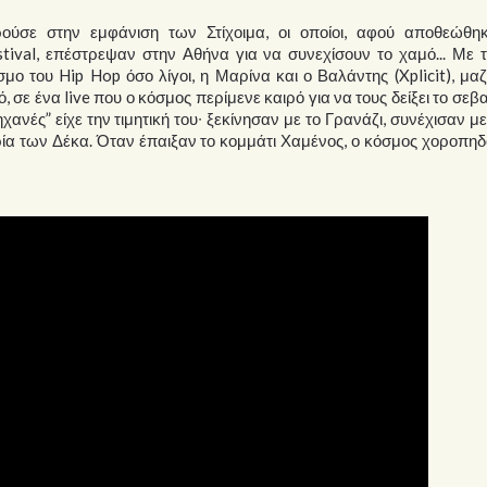
ύσε στην εμφάνιση των Στίχοιμα, οι οποίοι, αφού αποθεώθη
tival, επέστρεψαν στην Αθήνα για να συνεχίσουν το χαμό... Με 
ο του Hip Hop όσο λίγοι, η Μαρίνα και ο Βαλάντης (Xplicit), μαζ
 σε ένα live που ο κόσμος περίμενε καιρό για να τους δείξει το σεβ
χανές” είχε την τιμητική του∙ ξεκίνησαν με το Γρανάζι, συνέχισαν μ
μορία των Δέκα. Όταν έπαιξαν το κομμάτι Χαμένος, ο κόσμος χοροπη