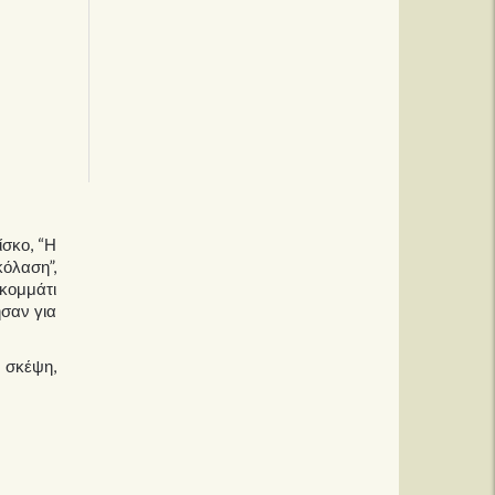
ίσκο, “Η
κόλαση”,
 κομμάτι
ησαν για
 σκέψη,