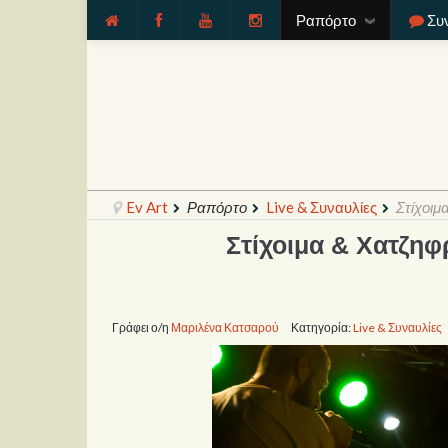
Ραπόρτο
Συ
Ev Art
Ραπόρτο
Live & Συναυλίες
Στίχοιμ
Στίχοιμα & Χατζηφ
Γράφει ο/η
Μαριλένα Κατσαρού
Κατηγορία:
Live & Συναυλίες