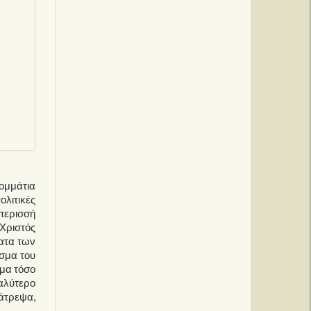
κομμάτια
ολιτικές
περισσή
 Χριστός
ματα των
ισμα του
όμα τόσο
καλύτερο
λάτρεψα,