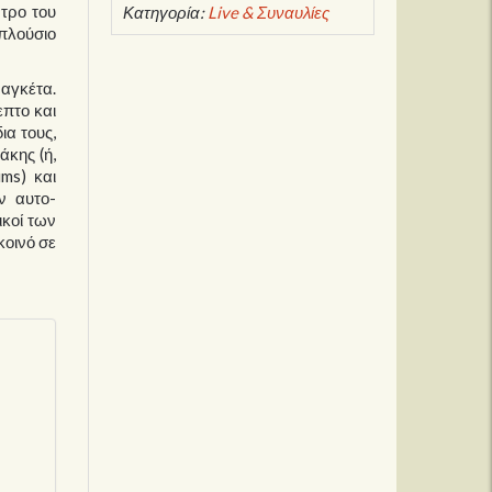
ντρο του
Κατηγορία:
Live & Συναυλίες
 πλούσιο
αγκέτα.
επτο και
ια τους,
άκης (ή,
ms) και
ν αυτο-
ικοί των
κοινό σε