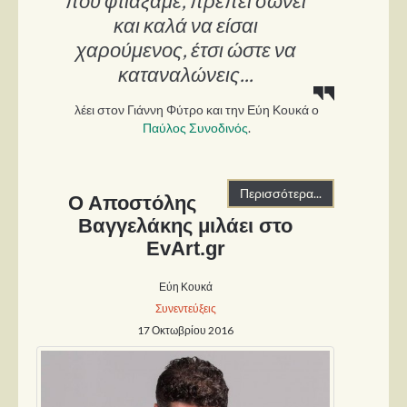
που φτιάξαμε, πρέπει σώνει
και καλά να είσαι
χαρούμενος, έτσι ώστε να
καταναλώνεις...
λέει στον Γιάννη Φύτρο και την Εύη Κουκά ο
Παύλος Συνοδινός
.
Περισσότερα...
Ο Αποστόλης
Βαγγελάκης μιλάει στο
EvArt.gr
Εύη Κουκά
Συνεντεύξεις
17 Οκτωβρίου 2016