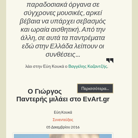
Στήλες
παραδοσιακά όργανα σε
σύγχρονες μουσικές, αρκεί
Polls
βέβαια να υπάρχει σεβασμός
Small Talk
και ωραία αισθητική. Από την
Blog
άλλη, σε αυτά τα παντρέματα
εδώ στην Ελλάδα λείπουν οι
συνθέσεις...
λέει στην Εύη Κουκά ο
Βαγγέλης Καζαντζής
.
Περισσότερα...
Ο Γιώργος
Παντερής μιλάει στο EvArt.gr
Εύη Κουκά
Συνεντεύξεις
05 Δεκεμβρίου 2016