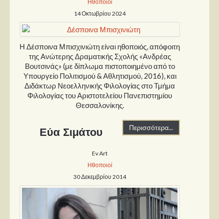
Ηθοποιοί
14 Οκτωβρίου 2024
Παρουσιάσεις
Δίσκοι
Η Δέσποινα Μπισχινιώτη είναι ηθοποιός, απόφοιτη
της Ανώτερης Δραματικής Σχολής «Ανδρέας
Σειρές
Βουτσινάς» (με δίπλωμα πιστοποιημένο από το
Ταινίες
Υπουργείο Πολιτισμού & Αθλητισμού, 2016), και
Διδάκτωρ Νεοελληνικής Φιλολογίας στο Τμήμα
Βιβλία
Φιλολογίας του Αριστοτελείου Πανεπιστημίου
Video News
Θεσσαλονίκης.
Καλλιτέχνες
Περισσότερα...
Εύα Σιμάτου
Μουσικοί
Ev Art
Διάφοροι
Ηθοποιοί
Εκτός Συνόρων
30 Δεκεμβρίου 2014
Νέα