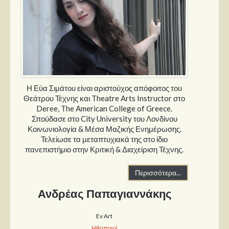
Στήλες
Polls
Small Talk
Blog
Η Εύα Σιμάτου είναι αριστούχος απόφοιτος του
Θεάτρου Τέχνης και Theatre Arts Instructor στο
Deree, The American College of Greece.
Σπούδασε στο City University του Λονδίνου
Κοινωνιολογία & Μέσα Μαζικής Ενημέρωσης.
Τελείωσε τα μεταπτυχιακά της στο ίδιο
πανεπιστήμιο στην Κριτική & Διαχείριση Τέχνης.
Περισσότερα...
Ανδρέας Παπαγιαννάκης
Ev Art
Ηθοποιοί