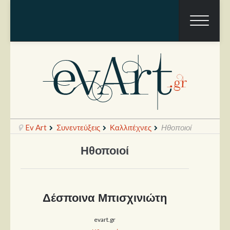
Ev Art
Συνεντεύξεις
Καλλιτέχνες
Ηθοποιοί
Ηθοποιοί
Ραπόρτο
Live & Συναυλίες
Δέσποινα Μπισχινιώτη
Θέατρο
evart.gr
Συνεντεύξεις