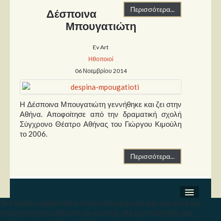
Περισσότερα...
Δέσποινα
Μπουγατιώτη
Ev Art
Ηθοποιοί
06 Νοεμβρίου 2014
Η Δέσποινα Μπουγατιώτη γεννήθηκε και ζει στην
Αθήνα. Αποφοίτησε από την δραματική σχολή
Σύγχρονο Θέατρο Αθήνας του Γιώργου Κιμούλη
το 2006.
Περισσότερα...
Τα Cookies συμβάλλουν στην καλύτερη εμπειρία σας κατά την
Σχετικά
πλοήγηση στον ιστότοπο του evart.gr. Με την πλοήγησή σας
Copyright © 2026 Ev Art. Με την επιφύλαξη κάθε