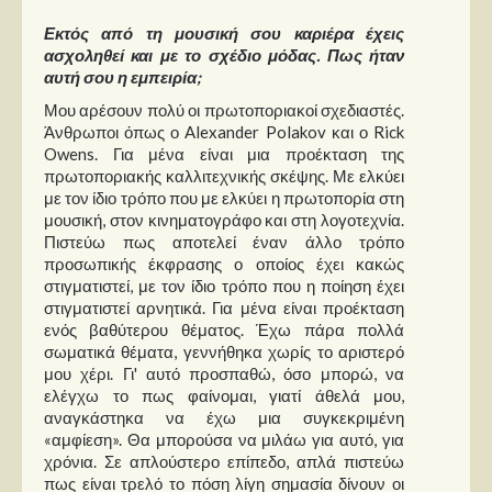
Εκτός από τη μουσική σου καριέρα έχεις
ασχοληθεί και με το σχέδιο μόδας. Πως ήταν
αυτή σου η εμπειρία;
Μου αρέσουν πολύ οι πρωτοποριακοί σχεδιαστές.
Άνθρωποι όπως ο Alexander Polakov και ο Rick
Owens. Για μένα είναι μια προέκταση της
πρωτοποριακής καλλιτεχνικής σκέψης. Με ελκύει
με τον ίδιο τρόπο που με ελκύει η πρωτοπορία στη
μουσική, στον κινηματογράφο και στη λογοτεχνία.
Πιστεύω πως αποτελεί έναν άλλο τρόπο
προσωπικής έκφρασης ο οποίος έχει κακώς
στιγματιστεί, με τον ίδιο τρόπο που η ποίηση έχει
στιγματιστεί αρνητικά. Για μένα είναι προέκταση
ενός βαθύτερου θέματος. Έχω πάρα πολλά
σωματικά θέματα, γεννήθηκα χωρίς το αριστερό
μου χέρι. Γι' αυτό προσπαθώ, όσο μπορώ, να
ελέγχω το πως φαίνομαι, γιατί άθελά μου,
αναγκάστηκα να έχω μια συγκεκριμένη
«αμφίεση». Θα μπορούσα να μιλάω για αυτό, για
χρόνια. Σε απλούστερο επίπεδο, απλά πιστεύω
πως είναι τρελό το πόση λίγη σημασία δίνουν οι