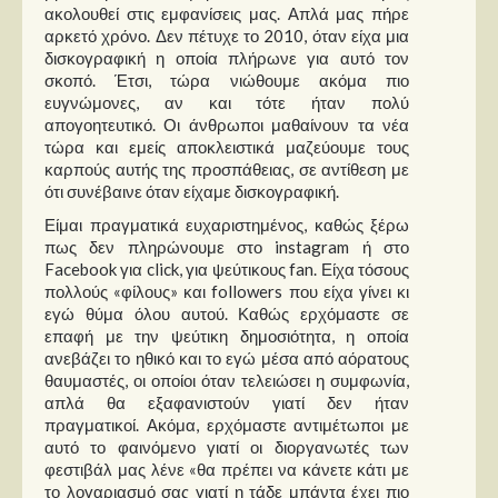
ακολουθεί στις εμφανίσεις μας. Απλά μας πήρε
αρκετό χρόνο. Δεν πέτυχε το 2010, όταν είχα μια
δισκογραφική η οποία πλήρωνε για αυτό τον
σκοπό. Έτσι, τώρα νιώθουμε ακόμα πιο
ευγνώμονες, αν και τότε ήταν πολύ
απογοητευτικό. Οι άνθρωποι μαθαίνουν τα νέα
τώρα και εμείς αποκλειστικά μαζεύουμε τους
καρπούς αυτής της προσπάθειας, σε αντίθεση με
ότι συνέβαινε όταν είχαμε δισκογραφική.
Είμαι πραγματικά ευχαριστημένος, καθώς ξέρω
πως δεν πληρώνουμε στο instagram ή στο
Facebook για click, για ψεύτικους fan. Είχα τόσους
πολλούς «φίλους» και followers που είχα γίνει κι
εγώ θύμα όλου αυτού. Καθώς ερχόμαστε σε
επαφή με την ψεύτικη δημοσιότητα, η οποία
ανεβάζει το ηθικό και το εγώ μέσα από αόρατους
θαυμαστές, οι οποίοι όταν τελειώσει η συμφωνία,
απλά θα εξαφανιστούν γιατί δεν ήταν
πραγματικοί. Ακόμα, ερχόμαστε αντιμέτωποι με
αυτό το φαινόμενο γιατί οι διοργανωτές των
φεστιβάλ μας λένε «θα πρέπει να κάνετε κάτι με
το λογαριασμό σας γιατί η τάδε μπάντα έχει πιο