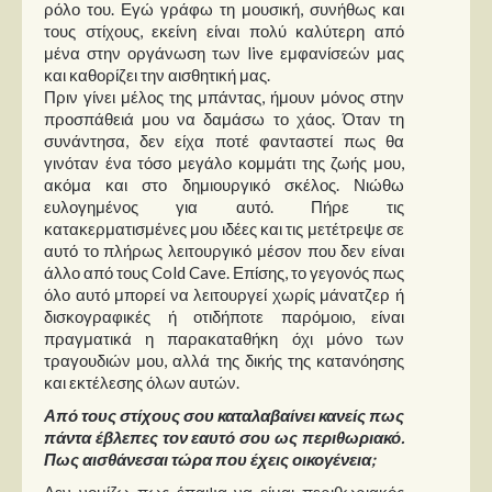
ρόλο του. Εγώ γράφω τη μουσική, συνήθως και
τους στίχους, εκείνη είναι πολύ καλύτερη από
μένα στην οργάνωση των live εμφανίσεών μας
και καθορίζει την αισθητική μας.
Πριν γίνει μέλος της μπάντας, ήμουν μόνος στην
προσπάθειά μου να δαμάσω το χάος. Όταν τη
συνάντησα, δεν είχα ποτέ φανταστεί πως θα
γινόταν ένα τόσο μεγάλο κομμάτι της ζωής μου,
ακόμα και στο δημιουργικό σκέλος. Νιώθω
ευλογημένος για αυτό. Πήρε τις
κατακερματισμένες μου ιδέες και τις μετέτρεψε σε
αυτό το πλήρως λειτουργικό μέσον που δεν είναι
άλλο από τους Cold Cave. Επίσης, το γεγονός πως
όλο αυτό μπορεί να λειτουργεί χωρίς μάνατζερ ή
δισκογραφικές ή οτιδήποτε παρόμοιο, είναι
πραγματικά η παρακαταθήκη όχι μόνο των
τραγουδιών μου, αλλά της δικής της κατανόησης
και εκτέλεσης όλων αυτών.
Από τους στίχους σου καταλαβαίνει κανείς πως
πάντα έβλεπες τον εαυτό σου ως περιθωριακό.
Πως αισθάνεσαι τώρα που έχεις οικογένεια;