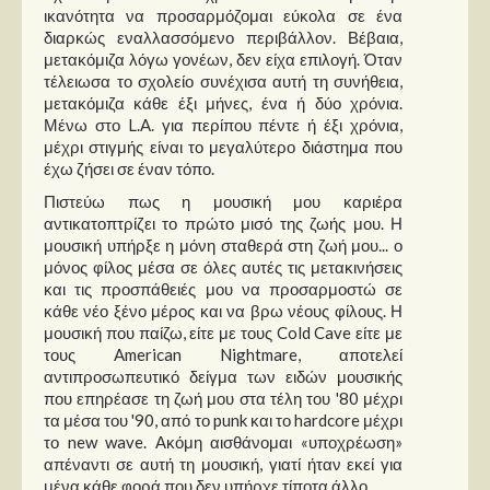
ικανότητα να προσαρμόζομαι εύκολα σε ένα
διαρκώς εναλλασσόμενο περιβάλλον. Βέβαια,
μετακόμιζα λόγω γονέων, δεν είχα επιλογή. Όταν
τέλειωσα το σχολείο συνέχισα αυτή τη συνήθεια,
μετακόμιζα κάθε έξι μήνες, ένα ή δύο χρόνια.
Μένω στο L.A. για περίπου πέντε ή έξι χρόνια,
μέχρι στιγμής είναι το μεγαλύτερο διάστημα που
έχω ζήσει σε έναν τόπο.
Πιστεύω πως η μουσική μου καριέρα
αντικατοπτρίζει το πρώτο μισό της ζωής μου. Η
μουσική υπήρξε η μόνη σταθερά στη ζωή μου... ο
μόνος φίλος μέσα σε όλες αυτές τις μετακινήσεις
και τις προσπάθειές μου να προσαρμοστώ σε
κάθε νέο ξένο μέρος και να βρω νέους φίλους. Η
μουσική που παίζω, είτε με τους Cold Cave είτε με
τους American Nightmare, αποτελεί
αντιπροσωπευτικό δείγμα των ειδών μουσικής
που επηρέασε τη ζωή μου στα τέλη του '80 μέχρι
τα μέσα του '90, από το punk και το hardcore μέχρι
το new wave. Ακόμη αισθάνομαι «υποχρέωση»
απέναντι σε αυτή τη μουσική, γιατί ήταν εκεί για
μένα κάθε φορά που δεν υπήρχε τίποτα άλλο.