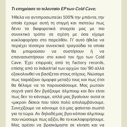
Τι επηρέασε το τελευταίο EP των Cold Cave;
Ήθελα να αντιπροσωπεύει 100% την μπάντα, την
οποία έχουμε αυτή τη στιγμή και πιστεύω πως
δένει τα διαφορετικά στοιχεία μας με πιο
συνεκτικό τρόπο σε σχέση με όσα είχαμε
κυκλοφορήσει στο παρελθόν. Γι' αυτό ήθελα να
περιέχει τέσσερα συνεκτικά τραγούδια τα οποία
θα μπορούσαν να συστήσουν ή να
επανασυστήσουν στο κοινό τον ήχο των Cold
Cave. Έχει επιρροές από τη factory records,
επίσης από το industrial των αρχών του '80 αλλά
εξακολουθεί να βασίζεται στους στίχους. Νιώσαμε
πως ταιριάζουν όμορφα μεταξύ τους και πως έτσι
θα θέλαμε να τα παρουσιάσουμε. Μας ρωτούν
συχνά γιατί δεν βγάζουμε άλμπουμ και δεν είναι
πως δεν το κάνουμε, απλά μας βγαίνουν αυτοί οι
«μικροί» δίσκοι που τόσο πολύ απολαμβάνουμε.
Συνεχίζουμε να κάνουμε ό,τι μας φαίνεται σωστό
για το τώρα. Αν δηλαδή μας βγει κάποιο άλμπουμ
που νιώσουμε πως αξίζει, θα το κυκλοφορήσουμε.
Μας αρέσει να βρισκόμαστε σε κίνηση και να