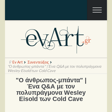
Ev Art
Συνεντεύξεις
"Ο άνθρωπος-μπάντα" | Ένα Q&Α με τον πολυπράγμονα
Wesley Eisold των Cold Cave
"Ο άνθρωπος-μπάντα" |
Ραπόρτο
Ένα Q&Α με τον
Live & Συναυλίες
πολυπράγμονα Wesley
Eisold των Cold Cave
Θέατρο
Συνεντεύξεις