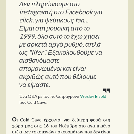
Στήλες
Δεν πληρώνουμε στο
instagram ή στο Facebook για
Polls
click, για ψεύτικους fan...
Small Talk
Είμαι στη μουσική από το
Blog
1999, όλο αυτό το έχω χτίσει
με αρκετά αργό ρυθμό, απλά
ως "lifer". Εξακολουθούμε να
αισθανόμαστε
απομονωμένοι και είναι
ακριβώς αυτό που θέλουμε
να είμαστε.
Ένα Q&Α με τον πολυπράγμονα
Wesley Eisold
των Cold Cave.
Ο
ι Cold Cave έρχονται για δεύτερη φορά στη
χώρα μας στις 16 του Νοέμβρη στο αγαπημένο
στέκι των «σκοτεινών» ακουσμάτων που δεν είναι