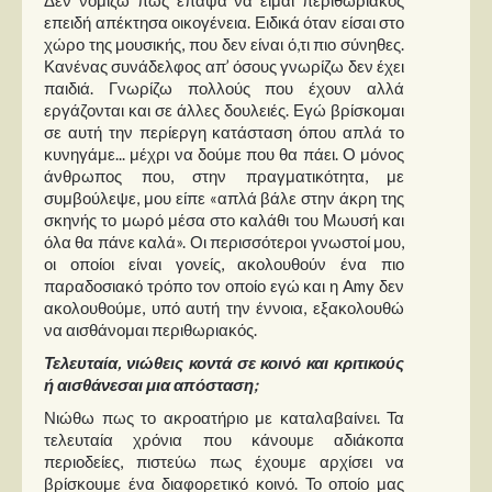
Δεν νομίζω πως έπαψα να είμαι περιθωριακός
επειδή απέκτησα οικογένεια. Ειδικά όταν είσαι στο
χώρο της μουσικής, που δεν είναι ό,τι πιο σύνηθες.
Κανένας συνάδελφος απ’ όσους γνωρίζω δεν έχει
παιδιά. Γνωρίζω πολλούς που έχουν αλλά
εργάζονται και σε άλλες δουλειές. Εγώ βρίσκομαι
σε αυτή την περίεργη κατάσταση όπου απλά το
κυνηγάμε... μέχρι να δούμε που θα πάει. Ο μόνος
άνθρωπος που, στην πραγματικότητα, με
συμβούλεψε, μου είπε «απλά βάλε στην άκρη της
σκηνής το μωρό μέσα στο καλάθι του Μωυσή και
όλα θα πάνε καλά». Οι περισσότεροι γνωστοί μου,
οι οποίοι είναι γονείς, ακολουθούν ένα πιο
παραδοσιακό τρόπο τον οποίο εγώ και η Amy δεν
ακολουθούμε, υπό αυτή την έννοια, εξακολουθώ
να αισθάνομαι περιθωριακός.
Τελευταία, νιώθεις κοντά σε κοινό και κριτικούς
ή αισθάνεσαι μια απόσταση;
Νιώθω πως το ακροατήριο με καταλαβαίνει. Τα
τελευταία χρόνια που κάνουμε αδιάκοπα
περιοδείες, πιστεύω πως έχουμε αρχίσει να
βρίσκουμε ένα διαφορετικό κοινό. Το οποίο μας