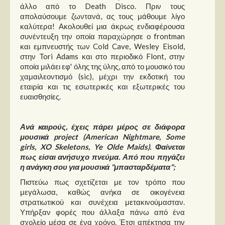
άλλο από το Death Disco. Πριν τους
απολαύσουμε ζωντανά, ας τους μάθουμε λίγο
καλύτερα! Ακολουθεί μια άκρως ενδιαφέρουσα
συνέντευξη την οποία παραχώρησε ο frontman
και εμπνευστής των Cold Cave, Wesley Eisold,
στην Tori Adams και στο περιοδικό Flont, στην
οποία μιλάει εφ' όλης της ύλης, από το μουσικό του
χαμαιλεοντισμό (sic), μέχρι την εκδοτική του
εταιρία και τις εσωτερικές και εξωτερικές του
ευαισθησίες.
Ανά καιρούς, έχεις πάρει μέρος σε διάφορα
μουσικά project (American Nightmare, Some
girls, XO Skeletons, Ye Olde Maids). Φαίνεται
πως είσαι ανήσυχο πνεύμα. Από που πηγάζει
η ανάγκη σου για μουσικά "μπασταρδέματα";
Πιστεύω πως σχετίζεται με τον τρόπο που
μεγάλωσα, καθώς ανήκα σε οικογένεια
στρατιωτικού και συνέχεια μετακινούμασταν.
Υπήρξαν φορές που άλλαξα πάνω από ένα
σχολείο μέσα σε ένα χρόνο. Έτσι απέκτησα την