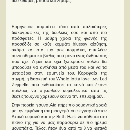
δύο κιθάρες, μπάσο και ντραμς.
Ερμήνευσε κομμάτια τόσο από παλαιότερες
δισκογραφικές της δουλειές όσο και από πιο
πρόσφατες. Η μαύρη χροιά της φωνής της
προσέδιδε σε κάθε κομμάτι bluessy αίσθηση,
ακόμα και στα πιο ροκ κομμάτια, επιπλέον
συναισθηματικό βάθος που μόνο ένας άνθρωπος
που έχει ζήσει και έχει ξεπεράσει πολλά θα
μπορούσε να αντλήσει από μέσα του και να τα
μεταφέρει στην ερμηνεία του. Κορυφαία της
στιγμή, η διασκευή του Whole lotta love των Led
Zeppelin που ενθουσίασε το κοινό και έκανε
πολλούς να σηκωθούν κυριολεκτικά από τις
θέσεις τους, να χορεύουν και να την επευφημούν.
Στην πορεία η συναυλία πήρε πιο ρομαντική χροιά
με την εμφάνιση του μισογεμάτου φεγγαριού στον
Αττικό ουρανό και την Beth Hart να κάθεται στο
πιάνο της για να μας παρασύρει σε πιο ήρεμα
μονοπάτια. Τέλος, ήταν ένα από τα λίγα φετινά