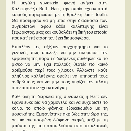
Στήλες
Η μεγάλη γυναικεία φωνή ανήκει στην
Καλιφορνέζα Beth Hart, την οποία έχουν κατά
καιρούς παρομοιάσει με τη θρυλική Janis Joplin.
Polls
Θα προτιμήσω να μη μπω στην διαδικασία των
Small Talk
συγκρίσεων αφού κάθε καλλιτέχνης είναι
ξεχωριστός, μιας και κουβαλάει τη δική του ιστορία
Blog
που κατ' επέκταση τον έχει διαμορφώσει.
Επιπλέον της αξίζουν συγχαρητήρια για το
γεγονός πως επέλεξε να μην ακυρώσει την
εμφάνισή της παρά τις δυσμενείς συνθήκες και το
ρίσκο να μην έχει πολλούς θεατές (το κοινό
αριθμούσε περί τους χίλιους). Άλλωστε, κάθε
αληθινός καλλιτέχνης οφείλει να υπηρετεί τους
ανθρώπους και να μην τους γυρίζει την πλάτη
όταν αυτοί τον έχουν ανάγκη.
Καθ' όλη τη διάρκεια της συναυλίας η Hart δεν
έχανε ευκαιρία να χαμογελά και να ευχαριστεί το
κοινό, το οποίο φάνηκε εξοικειωμένο με τη
μουσική της. Εμφανίστηκε ακριβώς στην ώρα της,
σε μια σκεπασμένη διάφανη σκηνή, μαζί με τη
μπάντα της που αποτελούταν από τα κλασικά,