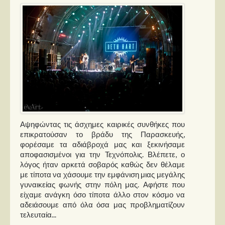
Παρουσιάσεις
Δίσκοι
Σειρές
Ταινίες
Βιβλία
Video News
Αψηφώντας τις άσχημες καιρικές συνθήκες που
Καλλιτέχνες
επικρατούσαν το βράδυ της Παρασκευής,
φορέσαμε τα αδιάβροχά μας και ξεκινήσαμε
Μουσικοί
αποφασισμένοι για την Τεχνόπολις. Βλέπετε, ο
Διάφοροι
λόγος ήταν αρκετά σοβαρός καθώς δεν θέλαμε
με τίποτα να χάσουμε την εμφάνιση μιας μεγάλης
Εκτός Συνόρων
γυναικείας φωνής στην πόλη μας. Αφήστε που
είχαμε ανάγκη όσο τίποτα άλλο στον κόσμο να
Νέα
αδειάσουμε από όλα όσα μας προβληματίζουν
τελευταία...