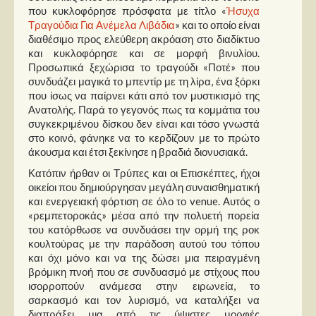
που κυκλοφόρησε πρόσφατα με τίτλο «
Ήσυχα
Τραγούδια Για Ανέμελα Λιβάδια
» και το οποίο είναι
διαθέσιμο προς ελεύθερη ακρόαση στο διαδίκτυο
και κυκλοφόρησε και σε μορφή βινυλίου.
Προσωπικά ξεχώρισα το τραγούδι «Ποτέ» που
συνδυάζει μαγικά το μπεντίρ με τη λίρα, ένα ξόρκι
που ίσως να παίρνει κάτι από τον μυστικισμό της
Ανατολής. Παρά το γεγονός πως τα κομμάτια του
συγκεκριμένου δίσκου δεν είναι και τόσο γνωστά
στο κοινό, φάνηκε να το κερδίζουν με το πρώτο
άκουσμα και έτσι ξεκίνησε η βραδιά διονυσιακά.
Κατόπιν ήρθαν οι Τρύπες και οι Επισκέπτες, ήχοι
οικείοι που δημιούργησαν μεγάλη συναισθηματική
και ενεργειακή φόρτιση σε όλο το venue. Αυτός ο
«ρεμπετοροκάς» μέσα από την πολυετή πορεία
του κατόρθωσε να συνδυάσει την ορμή της ροκ
κουλτούρας με την παράδοση αυτού του τόπου
και όχι μόνο και να της δώσει μια πειραγμένη
βρόμικη πνοή που σε συνδυασμό με στίχους που
ισορροπούν ανάμεσα στην ειρωνεία, το
σαρκασμό και τον λυρισμό, να καταλήξει να
διαπράξει μια από τις ύψιστες μορφές