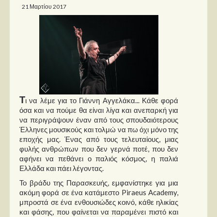
21 Μαρτίου 2017
Παρουσιάσεις
Δίσκοι
Σειρές
Ταινίες
Βιβλία
Τ
ι να λέμε για το Γιάννη Αγγελάκα... Κάθε φορά
Video News
όσα και να πούμε θα είναι λίγα και ανεπαρκή για
να περιγράψουν έναν από τους σπουδαιότερους
Καλλιτέχνες
Έλληνες μουσικούς και τολμώ να πω όχι μόνο της
εποχής μας. Ένας από τους τελευταίους, μιας
Μουσικοί
φυλής ανθρώπων που δεν γερνά ποτέ, που δεν
αφήνει να πεθάνει ο παλιός κόσμος, η παλιά
Διάφοροι
Ελλάδα και πάει λέγοντας.
Εκτός Συνόρων
Το βράδυ της Παρασκευής, εμφανίστηκε για μια
ακόμη φορά σε ένα κατάμεστο Piraeus Academy,
Νέα
μπροστά σε ένα ενθουσιώδες κοινό, κάθε ηλικίας
και φάσης, που φαίνεται να παραμένει πιστό και