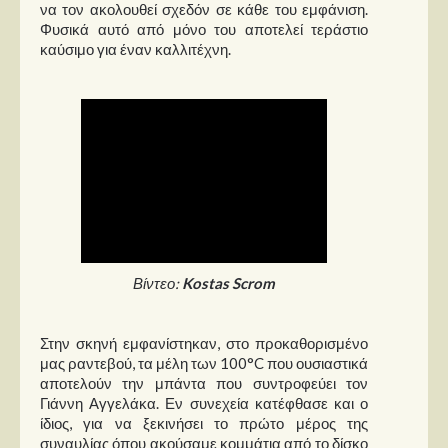
Στήλες
να τον ακολουθεί σχεδόν σε κάθε του εμφάνιση.
Φυσικά αυτό από μόνο του αποτελεί τεράστιο
καύσιμο για έναν καλλιτέχνη.
Polls
Small Talk
Blog
Βίντεο:
Kostas Scrom
Στην σκηνή εμφανίστηκαν, στο προκαθορισμένο
μας ραντεβού, τα μέλη των 100°C που ουσιαστικά
αποτελούν την μπάντα που συντροφεύει τον
Γιάννη Αγγελάκα. Εν συνεχεία κατέφθασε και ο
ίδιος, για να ξεκινήσει το πρώτο μέρος της
συναυλίας όπου ακούσαμε κομμάτια από το δίσκο