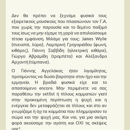
Δεν θα πρέπει να ξεχνάμε φυσικά τους
εξαιρετικούς μουσικούς που πλαισιώνουν τον Γ.Α.
που χωρίς την παρουσία και το δεμένο παίξιμό
τους ίσως να μην είχαμε τη χαρά να απολαύσουμε
τέτοια εμφάνιση. Μιλάμε για τους: James Wylie
(πνευστά, λύρα), Λαμπρινή Γρηγοριάδου (φωνή,
κιθάρες), Γιάννη Σαββίδη (ηλεκτρική κιθάρα),
Γιώργο Αβραμίδη (τρομπέτα) και Αλέξανδρο
Αρχοντή (τύμπανα).
Ο Γιάννης Αγγελάκας ήταν λιγομίλητος,
προτιμώντας να δώσει βαρύτητα στον ήχο και την
ερμηνεία. Η βραδιά φυσικά είχε και το
απαιτούμενο encore. Μην περιμένετε να σας
παραθέσω την setlist ή τίτλους κομματιών γιατί
στην προκειμένη περίπτωση η ψυχή και η
ενέργεια δεν μεταφράζεται σε τίτλους και στο αν
γνωρίζαμε ή όχι τα κομμάτια που πλημμύρισαν το
σώμα και την ψυχή μας. Και ναι, για μια ακόμη
φορά ακούσαμε την αγάπη και ΟΧΙ τις σκέψεις
μας!