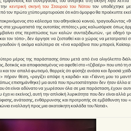
ές εμφανίσεις και συνεργασίες του ανέβηκε στη σκηνή λίγα λεπτά 
ι την
κεντρική σκηνή του Σταυρού του Νότου
τον υποδέχτηκε με
πό τον πρώτο χτύπο μαρτυρούσε ότι κάτι όμορφο θα προέκυπτε εκεί
ποκρινόμενος στο κάλεσμα του αθηναϊκού κοινού, τραγουδώντας «
ους στα χρωματιστά της ουτοπίας ιππότες», μας καλωσόρισε όπως άρ
μβαίνει στις περιπτώσεις των καλών συνταξιδιωτών, -με οδηγό τ
αι τον τόπο-, δεν άργησε να ζεσταθεί και ο χώρος να μετατραπεί σ
αγουδούν ή ακόμα καλύτερα σε «ένα καράβινα που μπορείι, Καίσαρ
εύτερο μέρος της παράστασης όπου μετά από ένα ολιγόλεπτο διάλ
, δοτικός και αποφασισμένος να αφεθεί στο «τζιβαέρι» που υπό τη 
 και τον απαλό φωτισμό, θαρρείς ότι φύσηξε ανάσα και δροσιά χαϊ
» πήραν θέση, «ραγίζει απόψε η καρδιά» και «Γιάννη μου το μαντ
 όπως επισημάνθηκε) μα αυτά που πρωτοστάτησαν δεν ήταν άλλα α
υ ότι είναι αδύνατο να χωρέσουν όλα σε μια παράσταση, έχουν αυτό
έχει κι εκείνος), αυτή την απλοϊκή λυρικότητα που δεν είναι αλλά μο
κούφισης, ανάτασης, ενθάρρυνσης και προτροπής σε εμβάθυνση του 
 αιώνια εναλλαγή προς μια ακατοίκητη κοιλάδα του Νοτιά».