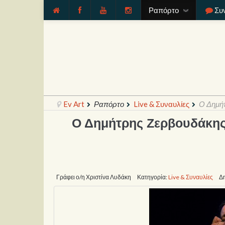
Ραπόρτο
Συ
Ev Art
Ραπόρτο
Live & Συναυλίες
Ο Δημήτ
Ο Δημήτρης Ζερβουδάκης 
Γράφει ο/η Χριστίνα Λυδάκη
Κατηγορία:
Live & Συναυλίες
Δη