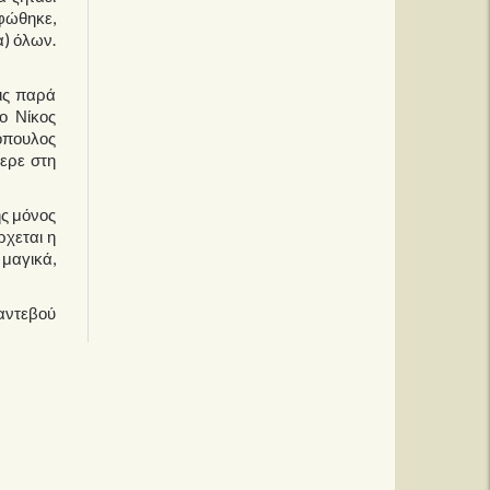
ρφώθηκε,
α) όλων.
εις παρά
ο Νίκος
κόπουλος
φερε στη
ης μόνος
ρχεται η
 μαγικά,
ραντεβού