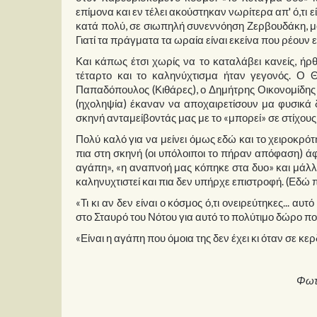
επίμονα και εν τέλει ακούστηκαν νωρίτερα απ' ό,τι 
κατά πολύ, σε σιωπηλή συνεννόηση Ζερβουδάκη, μ
Γιατί τα πράγματα τα ωραία είναι εκείνα που ρέουν 
Και κάπως έτσι χωρίς να το καταλάβει κανείς, ήρθ
τέταρτο και το καληνύχτισμα ήταν γεγονός. Ο
Παπαδόπουλος (Κιθάρες), ο Δημήτρης Οικονομίδης
(ηχοληψία) έκαναν να αποχαιρετίσουν μα φυσικά 
σκηνή ανταμείβοντάς μας με το «μπορεί» σε στίχους
Πολύ καλό για να μείνει όμως εδώ και το χειροκρ
πια στη σκηνή (οι υπόλοιποι το πήραν απόφαση) άφ
αγάπη», «η αναπνοή μας κόπηκε στα δυο» και μάλλ
καληνυχτιστεί και πια δεν υπήρχε επιστροφή. (Εδώ
«Τι κι αν δεν είναι ο κόσμος ό,τι ονειρεύτηκες... α
στο Σταυρό του Νότου για αυτό το πολύτιμο δώρο πο
«Είναι η αγάπη που όμοια της δεν έχει κι όταν σε κερ
Φωτ