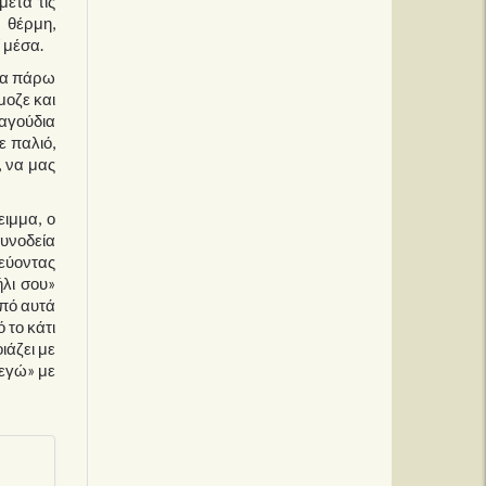
μετά τις
 θέρμη,
 μέσα.
θα πάρω
μοζε και
ραγούδια
ε παλιό,
, να μας
ειμμα, ο
συνοδεία
δεύοντας
ήλι σου»
πό αυτά
 το κάτι
ιάζει με
«εγώ» με