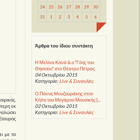
24
25
26
27
28
29
30
31
1
2
3
4
5
6
Άρθρα του ίδιου συντάκτη
Η Μελίνα Κανά & ο "Γόης του
Θησείου" στο Θέατρο Πέτρας
04 Οκτωβρίου 2015
Κατηγορία:
Live & Συναυλίες
Ο Πάνος Μουζουράκης στον
ιρικός.
Κήπο του Μεγάρου Μουσικής |...
ύτερη εκ
02 Οκτωβρίου 2015
εγαλώσει
Κατηγορία:
Live & Συναυλίες
 Σταυρός
ει με τα