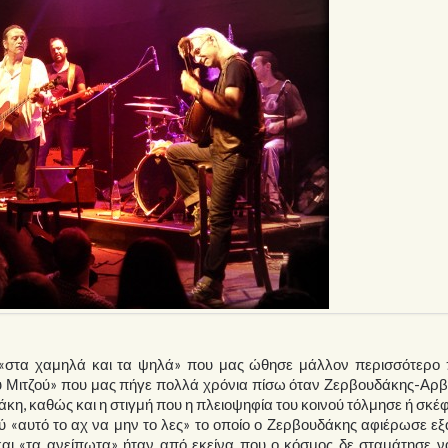
α «στα χαμηλά και τα ψηλά» που μας ώθησε μάλλον περισσότερο 
Σου Μιτζού» που μας πήγε πολλά χρόνια πίσω όταν Ζερβουδάκης-Αρ
κη, καθώς και η στιγμή που η πλειοψηφία του κοινού τόλμησε ή σκέ
ύ «αυτό το αχ να μην το λες» το οποίο ο Ζερβουδάκης αφιέρωσε εξ
αι «τα ανείπωτα» ήταν από εκείνα που ο κόσμος δε σταμάτησε να