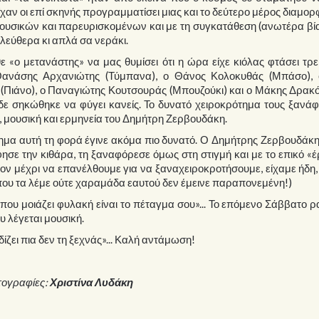
είχαν οι επί σκηνής προγραμματίσει μιας και το δεύτερο μέρος διαμο
ουσικών και παρευρισκομένων και με τη συγκατάθεση (ανωτέρα βί
ελεύθερα κι απλά σα νεράκι.
ε «ο μετανάστης» να μας θυμίσει ότι η ώρα είχε κιόλας φτάσει τρ
 Θανάσης Αρχανιώτης (Τύμπανα), ο Θάνος Κολοκυθάς (Μπάσο), 
 (Πιάνο), ο Παναγιώτης Κουτσουράς (Μπουζούκι) και ο Μάκης Δρα
δε σηκώθηκε να φύγει κανείς. Το δυνατό χειροκρότημα τους ξανά
, μουσική και ερμηνεία του Δημήτρη Ζερβουδάκη.
ότημα αυτή τη φορά έγινε ακόμα πιο δυνατό. Ο Δημήτρης Ζερβουδάκ
ησε την κιθάρα, τη ξαναφόρεσε όμως στη στιγμή και με το επικό «έ
ον μέχρι να επανέλθουμε για να ξαναχειροκροτήσουμε, είχαμε ήδη,
 που τα λέμε ούτε χαραμάδα εαυτού δεν έμεινε παραπονεμένη!)
υτό που μοιάζει φυλακή είναι το πέταγμα σου»... Το επόμενο Σάββατο 
υ λέγεται μουσική.
δίζει πια δεν τη ξεχνάς»... Καλή αντάμωση!
ογραφίες:
Χριστίνα Λυδάκη