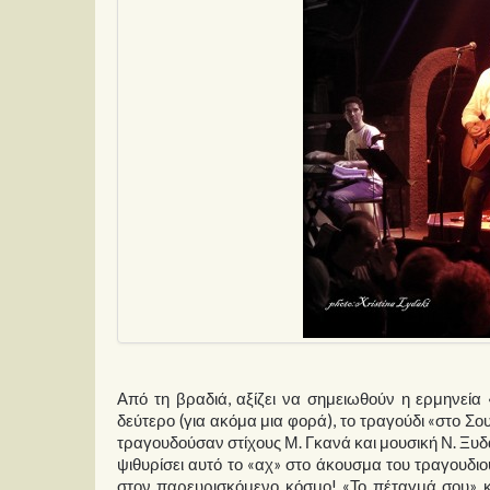
Από τη βραδιά, αξίζει να σημειωθούν η ερμηνεί
δεύτερο (για ακόμα μια φορά), το τραγούδι «στο 
τραγουδούσαν στίχους Μ. Γκανά και μουσική Ν. Ξυδά
ψιθυρίσει αυτό το «αχ» στο άκουσμα του τραγουδιο
στον παρευρισκόμενο κόσμο! «Το πέταγμά σου» κ