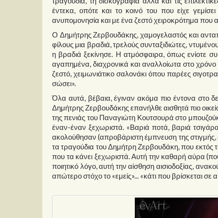
τραγούδια, τη δισκογραφία αλλά και τις επιλεκτικ
έντεκα, οπότε και το κοινό του που είχε γεμίσε
ανυπομονησία και με ένα ζεστό χειροκρότημα που α
Ο Δημήτρης Ζερβουδάκης, χαμογελαστός και αντα
φίλους μια βραδιά, τρελούς συνταξιδιώτες, ντυμέν
η βραδιά ξεκίνησε. Η ατμόσφαιρα, όπως ενίοτε συ
αγαπημένα, διαχρονικά και αναλλοίωτα στο χρόνο κ
ζεστό, χειμωνιάτικο σαλονάκι όπου παρέες σιγοτρ
σώσει».
Όλα αυτά, βέβαια, έγιναν ακόμα πιο έντονα στο δ
Δημήτρης Ζερβουδάκης επανήλθε αισθητά πιο οικείος
της πενιάς του Παναγιώτη Κουτσουρά στο μπουζούκι
έναν-έναν ξεχωριστά. «Βαριά ποτά, βαριά τσιγάρα
ακολούθησαν (απροβάριστη έμπνευση της στιγμής,
τα τραγούδια του Δημήτρη Ζερβουδάκη, που εκτός το
που τα κάνει ξεχωριστά. Αυτή την καθαρή αύρα (που 
ποιητικό λόγο, αυτή την αίσθηση αισιοδοξίας, ανα
απώτερο στόχο το «εμείς»... «κάτι που βρίσκεται σε