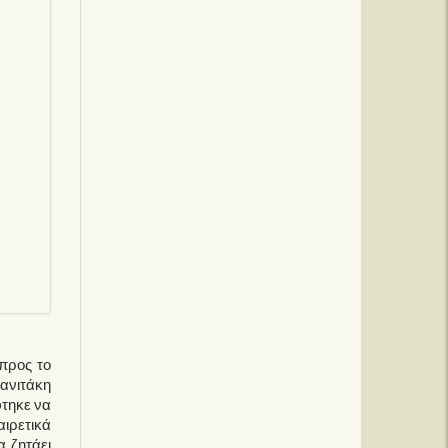
προς το
βανιτάκη
φτηκε να
αιρετικά
 ζητάει