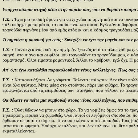
Υπάρχει κάποια στιγμή μέσα στην πορεία σας, που να θυμάστε ακόμα 
Γ.Σ. :
Έχω μια φυσική άμυνα για να ξεχνάω τα αρνητικά και να συγκρατ
πάλι υπάρχει με τα μάτια, τα οποία είναι και αυτιά. Εγώ πάντα θυμάμ
τραγούδια περνάνε μέσα από εμάς ατόφια και ο κόσμος τραγουδάει μαζί 
Τι σημαίνει η μουσική για εσάς; Συνεχίζει να έχει την μαγεία και τον
Γ.Σ. :
Πάντα ξεκινάς από την αρχή. Αν ξεκινάς από το τέλος χάθηκες.
σκηνή, στο πιάνο και οι φίλοι μου τραγουδάνε τα τραγούδια μου, ο κό
ρομαντισμό. Όλοι είμαστε ρομαντικοί. Άλλοι το κρύβουν, εγώ όχι. Η μο
Απ’ ό,τι έχω καταλάβει παρακολουθείτε νέους καλλιτέχνες. Πως σας φ
Γ.Σ. :
Κατασκευάζεται. Δε γράφεται. Ταλέντα υπάρχουν. Δεν είναι πολλο
είναι όλα ψεύτικα. Μπες μέσα στο στούντιο, πάρε μια κιθάρα. Το τραγο
εξαφανίζονται από τις επεμβάσεις των σταθμών, που θέλουν το τελευτα
Θα θέλατε να πείτε μια συμβουλή στους νέους καλλιτέχνες, που επιθυ
Γ.Σ. :
Όλοι θέλουν να μπουν στο χώρο. Το να νομίζεις όμως ότι το τραγο
τηλεόραση. Πρέπει να ζυμωθείς. Όλοι αυτοί οι λεγόμενοι σπουδαίοι, πο
έφθασαν σε αυτό το σημείο. Τι να σου κάνουν αυτά τα παιδιά; Τους βάζο
μέσα στο συμφερτό. Υπάρχουν ταλέντα, που δεν τολμάνε και δεν προλαβα
εκμεταλλεύονται.