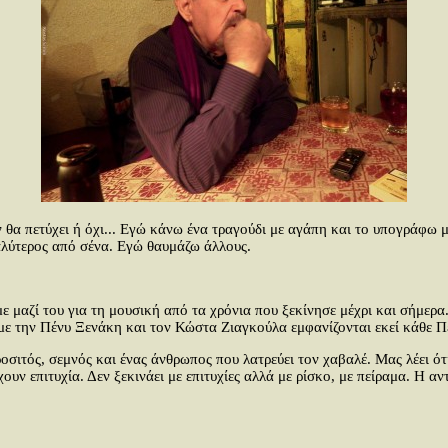
ν θα πετύχει ή όχι... Εγώ κάνω ένα τραγούδι με αγάπη και το υπογράφω με
αλύτερος από σένα. Εγώ θαυμάζω άλλους.
ε μαζί του για τη μουσική από τα χρόνια που ξεκίνησε μέχρι και σήμερ
 με την Πένυ Ξενάκη και τον Κώστα Ζιαγκούλα εμφανίζονται εκεί κάθε Π
σιτός, σεμνός και ένας άνθρωπος που λατρεύει τον χαβαλέ. Μας λέει ότι
χουν επιτυχία. Δεν ξεκινάει με επιτυχίες αλλά με ρίσκο, με πείραμα. Η αν