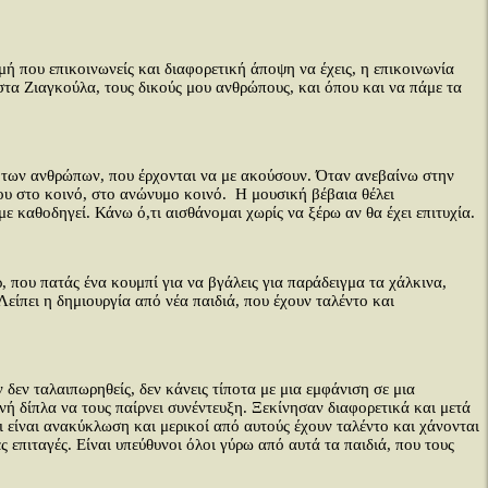
ή που επικοινωνείς και διαφορετική άποψη να έχεις, η επικοινωνία
στα Ζιαγκούλα, τους δικούς μου ανθρώπους, και όπου και να πάμε τα
ς των ανθρώπων, που έρχονται να με ακούσουν. Όταν ανεβαίνω στην
μου στο κοινό, στο ανώνυμο κοινό. Η μουσική βέβαια θέλει
ε καθοδηγεί. Κάνω ό,τι αισθάνομαι χωρίς να ξέρω αν θα έχει επιτυχία.
 που πατάς ένα κουμπί για να βγάλεις για παράδειγμα τα χάλκινα,
Λείπει η δημιουργία από νέα παιδιά, που έχουν ταλέντο και
 δεν ταλαιπωρηθείς, δεν κάνεις τίποτα με μια εμφάνιση σε μια
ινή δίπλα να τους παίρνει συνέντευξη. Ξεκίνησαν διαφορετικά και μετά
και είναι ανακύκλωση και μερικοί από αυτούς έχουν ταλέντο και χάνονται
 επιταγές. Είναι υπεύθυνοι όλοι γύρω από αυτά τα παιδιά, που τους