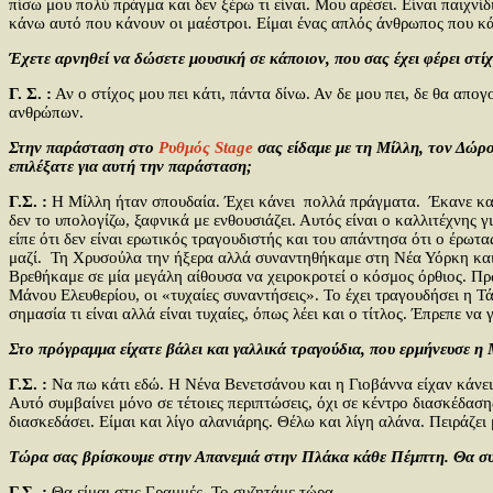
πίσω μου πολύ πράγμα και δεν ξέρω τι είναι. Μου αρέσει. Είναι παιχνίδ
κάνω αυτό που κάνουν οι μαέστροι. Είμαι ένας απλός άνθρωπος που κάν
Έχετε αρνηθεί να δώσετε μουσική σε κάποιον, που σας έχει φέρει στί
Γ. Σ. :
Αν ο στίχος μου πει κάτι, πάντα δίνω. Αν δε μου πει, δε θα απ
ανθρώπων.
Στην παράσταση στο
Ρυθμός Stage
σας είδαμε με τη Μίλλη, τον Δώρο
επιλέξατε για αυτή την παράσταση;
Γ.Σ. :
Η Μίλλη ήταν σπουδαία. Έχει κάνει πολλά πράγματα. Έκανε καριέ
δεν το υπολογίζω, ξαφνικά με ενθουσιάζει. Αυτός είναι ο καλλιτέχνης 
είπε ότι δεν είναι ερωτικός τραγουδιστής και του απάντησα ότι ο έρωτ
μαζί. Τη Χρυσούλα την ήξερα αλλά συναντηθήκαμε στη Νέα Υόρκη και κά
Βρεθήκαμε σε μία μεγάλη αίθουσα να χειροκροτεί ο κόσμος όρθιος. Πρώ
Μάνου Ελευθερίου, οι «τυχαίες συναντήσεις». Το έχει τραγουδήσει η Τά
σημασία τι είναι αλλά είναι τυχαίες, όπως λέει και ο τίτλος. Έπρεπε ν
Στο πρόγραμμα είχατε βάλει και γαλλικά τραγούδια, που ερμήνευσε η 
Γ.Σ. :
Να πω κάτι εδώ. Η Νένα Βενετσάνου και η Γιοβάννα είχαν κάνει
Αυτό συμβαίνει μόνο σε τέτοιες περιπτώσεις, όχι σε κέντρο διασκέδασ
διασκεδάσει. Είμαι και λίγο αλανιάρης. Θέλω και λίγη αλάνα. Πειράζει 
Τώρα σας βρίσκουμε στην Απανεμιά στην Πλάκα κάθε Πέμπτη. Θα συν
Γ.Σ. :
Θα είμαι στις Γραμμές. Το συζητάμε τώρα.