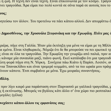
ι η ζωή. Η τέχνη δεν είναι τέχνη. Είναι επικοινωνία με τον κόσμο. Τραγ
ει τραγούδια. Άρα είμαι πιο πολύ κοντά σε σένα παρά σε αυτούς που το
χους;
ογοητεύσω τον άλλον. Του προτείνω να πάει κάπου αλλού. Δεν απορρίπτω 
 Δημοσθένους, την Χρυσούλα Στεφανάκη και την Ερωφίλη. Πείτε μας δύ
ρα, πήγε στη Γαλλία. Ήταν μία έκπληξη για μένα να είμαι με τη Μίλλη
για εμένα. Είναι πληθωρικός. Νόμιζα ότι δε θα μπορούσε να πει ερωτικό
ας είναι σε όλα τα τραγούδια. Την Ερωφίλη την γνωρίζω από παλιά, πριν 
ναμε μία συναυλία μαζί, πιάνο φωνή. Εκεί κατάλαβα ότι μια τραγουδίστ
τη φορά πήγα στη Ν. Υόρκη. Συνέχεια πάω Κιάτο ή Παρίσι. Λοιπόν, αυτέ
νια Τσανακλίδου και είναι τρομερό κομμάτι, από τα πιο ωραία μου πράγμ
α γίνουν κάποτε. Έτσι συμβαίνει με μένα. Έχω μοιραίες συναντήσεις.
Μίλλη.
 πριν λίγο καιρό μια παράσταση στον Παρνασσό με γαλλικά τραγούδια, 
ης ή εκτόνωσης. Μπορείς να βγάλεις κάτι άλλο σ’ ένα χώρο πιο ρεσιταλι
μεγάλε; (γέλια)
εχίσετε κάπου άλλου τις εμφανίσεις σας;