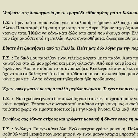
Μπήκατε στη δισκογραφία με το τραγούδι «Μια αγάπη για το Καλοκαί
Γ.Σ. :
Πριν από το «μια αγάπη για το καλοκαίρι» ήμουν πολλούς χειμ
Αλέκο Παπατσιφά, όλη αυτή την ιστορία της Λύρα. Ήμουν τυχερός που
χρονών τότε. Ήθελα να κάνω κάτι άλλο από αυτό που άκουγα στην Ελ
που είχα ακούσει από τη Γαλλία. Άλλα συναισθήματα, άλλες ευαισθησ
Είπατε ότι ξεκινήσατε από τη Γαλλία. Πείτε μας δύο λόγια για την πορ
Γ.Σ. :
Το δικό μου παρελθόν είναι τελείως άσχετο με το παρόν. Αυτό π
καινούριο στα 25 μου χρόνια και με αγκάλιασαν. Από εκεί και πέρα δε
δηλώνουν. Άσε τον κόσμο να σε ανακαλύψει. Κυκλοφορώ παντού και κάπο
όχι να του επιβάλεις εσύ ότι είμαι ο τάδε κι άκουσε τον καινούριο μου
κάνεις με κέφι. Αν το κάνεις επίτηδες είσαι ήδη προδομένος.
Έχετε συνεργαστεί με πάρα πολλά μεγάλα ονόματα. Τι έχετε να πείτε γ
Γ.Σ. :
Ναι έχω συνεργαστεί με πολλούς γιατί έπρεπε, το χρειαζόμουν γι
κάνει καριέρα. Έπρεπε να συνεργαστούμε κάπου στην κοινή μας ευαισθ
ποιότητα χωρίς να είμαστε ποιοτικοί με την κακή έννοια. Όλα μαζί. Αυ
Συνήθως σας έδιναν στίχους και γράφατε μουσική ή δίνατε εσείς τη μ
Γ.Σ. :
Ανάλογα. Τα έχω κάνει όλα. Εγώ συνέχεια γράφω μουσική. Παλιά 
φοβηθώ γιατί μερικά πράγματα μπορεί να είναι μαργαριτάρια μπροστά 