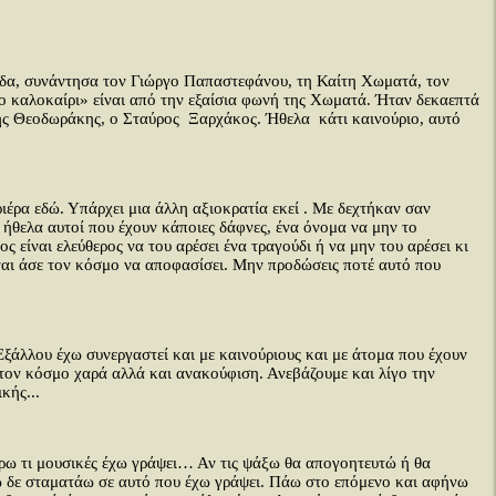
λάδα, συνάντησα τον Γιώργο Παπαστεφάνου, τη Καίτη Χωματά, τον
ο καλοκαίρι» είναι από την εξαίσια φωνή της Χωματά. Ήταν δεκαεπτά
ης Θεοδωράκης, ο Σταύρος Ξαρχάκος. Ήθελα κάτι καινούριο, αυτό
ιέρα εδώ. Υπάρχει μια άλλη αξιοκρατία εκεί . Με δεχτήκαν σαν
 ήθελα αυτοί που έχουν κάποιες δάφνες, ένα όνομα να μην το
 είναι ελεύθερος να του αρέσει ένα τραγούδι ή να μην του αρέσει κι
 είναι άσε τον κόσμο να αποφασίσει. Μην προδώσεις ποτέ αυτό που
 Εξάλλου έχω συνεργαστεί και με καινούριους και με άτομα που έχουν
στον κόσμο χαρά αλλά και ανακούφιση. Ανεβάζουμε και λίγο την
κής...
έρω τι μουσικές έχω γράψει… Αν τις ψάξω θα απογοητευτώ ή θα
γώ δε σταματάω σε αυτό που έχω γράψει. Πάω στο επόμενο και αφήνω