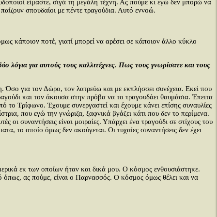
ουδοποιοί είμαστε, σιγά τη μεγάλη τέχνη. Ας πούμε κι εγώ δεν μπορώ να
 παίζουν σπουδαίοι με πέντε τραγούδια. Αυτό εννοώ.
όμως κάποιον ποτέ, γιατί μπορεί να αρέσει σε κάποιον άλλο κύκλο
ο λόγια για αυτούς τους καλλιτέχνες. Πως τους γνωρίσατε και τους
. Όσο για τον Δώρο, τον λατρεύω και με εκπλήσσει συνέχεια. Εκεί που
 τραγούδι και τον άκουσα στην πρόβα να το τραγουδάει θαυμάσια. Έπειτα
από το Τρίφωνο. Έχουμε συνεργαστεί και έχουμε κάνει επίσης συναυλίες
ρια, που εγώ την γνώριζα, ξαφνικά βγάζει κάτι που δεν το περίμενα.
ς οι συναντήσεις είναι μοιραίες. Υπάρχει ένα τραγούδι σε στίχους του
ατα, το οποίο όμως δεν ακούγεται. Οι τυχαίες συναντήσεις δεν έχει
μερικά εκ των οποίων ήταν και δικά μου. Ο κόσμος ενθουσιάστηκε.
κό όπως, ας πούμε, είναι ο Παρνασσός. Ο κόσμος όμως θέλει και να