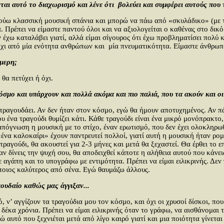
ται αυτό το διαχωρισμό και λένε ότι βολεύει και συμφέρει αυτούς που 
κούω κλασσική μουσική σπάνια και μπορώ να πάω από «σκυλάδικο» (με τη
 Πρέπει να είμαστε παντού όλοι και να αξιολογείται ο καθένας στο δικό
ην έχω καταλάβει γιατί, αλλά είμαι σίγουρος ότι έχω προβληματίσει πο
χι από μία ενότητα ανθρώπων και μία πνευματικότητα. Είμαστε άνθρωπο
ήμερη;
θα πετύχει ή όχι.
μο και υπάρχουν και πολλά ακόμα και πιο παλιά, που τα ακούν και οι νε
αγουδάει. Αν δεν ήταν στον κόσμο, εγώ θα ήμουν αποτυχημένος. Αν πάν
υ ένα τραγούδι θυμίζει κάτι. Κάθε τραγούδι είναι ένα μικρό μονόπρακτο
 απόγνωση η μουσική με το στίχο, έναν ερωτισμό, που δεν έχει ολοκληρω
 «ένα καλοκαίρι» έχουν παντρευτεί πολλοί, γιατί αυτή η μουσική ήταν ρο
 τραγούδι, θα ακουστεί για 2-3 μήνες και μετά θα ξεχαστεί. Θα έρθει το 
αν δίνεις την ψυχή σου, θα αποδειχθεί κάποτε η αλήθεια αυτού που κάνε
ε αγάπη και το υπογράφω με εντιμότητα. Πρέπει να είμαι ειλικρινής. Δεν 
άποιος καλύτερος από σένα. Εγώ θαυμάζω άλλους.
ουδαίο καθώς μας άγγιξαν...
 ν’ αγγίζουν τα τραγούδια μου τον κόσμο, και όχι οι χρυσοί δίσκοι, που
 δέκα χρόνια. Πρέπει να είμαι ειλικρινής όταν το γράφω, να αισθάνομαι 
αυτό που ξεχνιέται μετά από λίγο καιρό γιατί και μια ποιότητα γίνεται