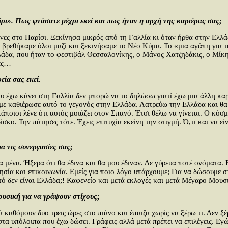
ρι». Πως φτάσατε μέχρι εκεί και πως ήταν η αρχή της καριέρας σας;
ώνες στο Παρίσι. Ξεκίνησα μικρός από τη Γαλλία κι όταν ήρθα στην Ελ
 βρεθήκαμε όλοι μαζί και ξεκινήσαμε το Νέο Κύμα. Το «μια αγάπη για τ
λάδα, που ήταν το φεστιβάλ Θεσσαλονίκης, ο Μάνος Χατζηδάκις, ο Μίκ
ίες…
εία σας εκεί.
ου έχω κάνει στη Γαλλία δεν μπορώ να το δηλώσω γιατί έχω μια άλλη καρ
 με καθιέρωσε αυτό το γεγονός στην Ελλάδα. Λατρεύω την Ελλάδα και θα
ιοι λένε ότι αυτός μοιάζει στον Σπανό. Έτσι θέλω να γίνεται. Ο κόσμος
 δίσκο. Την πάτησες τότε. Έχεις επιτυχία εκείνη την στιγμή. Ό,τι και να
ια τις συνεργασίες σας;
α μένα. Ήξερα ότι θα έδινα και θα μου έδιναν. Δε γύρευα ποτέ ονόματα.
ησία και επικοινωνία. Εμείς για ποιο λόγο υπάρχουμε; Για να δώσουμε 
τό δεν είναι Ελλάδα;! Καφενείο και μετά εκλογές και μετά Μέγαρο Μουσι
ουσική για να γράψουν στίχους;
καθόμουν δυο τρεις ώρες στο πιάνο και έπαιζα χωρίς να ξέρω τι. Δεν ξ
στα υπόλοιπα που έχω δώσει. Γράφεις αλλά μετά πρέπει να επιλέγεις. Ε