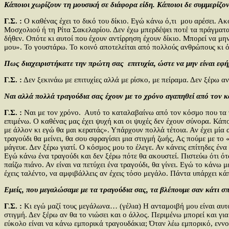
Κάποιοι χωρίζουν τη μουσική σε διάφορα είδη. Κάποιοι δε συμμερίζον
Γ.Σ. :
Ο καθένας έχει το δικό του δίκιο. Εγώ κάνω ό,τι μου αρέσει. Α
Μοσχολιού ή τη Ρίτα Σακελαρίου. Δεν έχω μπερδέψει ποτέ τα πράγματα.
δήθεν. Οπότε κι αυτοί που έχουν αντίρρηση έχουν δίκιο. Μπορεί να μ
μου». Το γουστάρω. Το κοινό αποτελείται από πολλούς ανθρώπους κι ό
Πως διαχειριστήκατε την πρώτη σας επιτυχία, ώστε να μην είναι εφ
Γ.Σ. :
Δεν ξεκινάω με επιτυχίες αλλά με ρίσκο, με πείραμα. Δεν ξέρω αν 
Ναι αλλά πολλά τραγούδια σας έχουν με το χρόνο αγαπηθεί από τον κόσ
Γ.Σ. :
Ναι με τον χρόνο. Αυτό το καταλαβαίνω από τον κόσμο που τα τρ
επιμένω. Ο καθένας μας έχει ψυχή και οι ψυχές δεν έχουν σύνορα. Κάπο
με άλλον κι εγώ θα μαι κερατάς». Υπάρχουν πολλά τέτοια. Αν έχει μία
τραγούδι θα μείνει, θα σου σφραγίσει μια στιγμή ζωής, Ας πούμε με το
μάγευε. Δεν ξέρω γιατί. Ο κόσμος μου το έλεγε. Αν κάνεις επίτηδες ένα
Εγώ κάνω ένα τραγούδι και δεν ξέρω πότε θα ακουστεί. Πιστεύω ότι ότ
παίζω πιάνο. Αν είναι να πετύχει ένα τραγούδι, θα γίνει. Εγώ το κάνω μ
έχεις ταλέντο, να αμφιβάλλεις αν έχεις τόσο μεγάλο. Πάντα υπάρχει κ
Εμείς, που μεγαλώσαμε με τα τραγούδια σας, τα βλέπουμε σαν κάτι σπ
Γ.Σ. :
Κι εγώ μαζί τους μεγάλωνα… (γέλια) Η ανταμοιβή μου είναι αυτό,
στιγμή. Δεν ξέρω αν θα το νιώσει και ο άλλος. Περιμένω μπορεί και για
εύκολο είναι να κάνω εμπορικά τραγουδάκια; Όταν λέω εμπορικό, εννοώ 