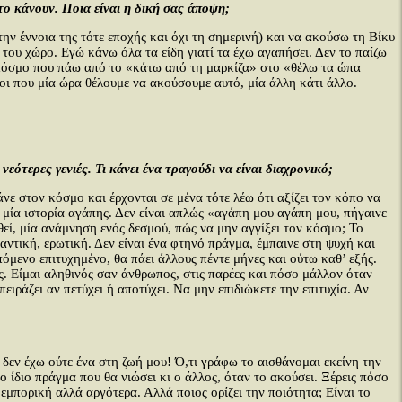
το κάνουν. Ποια είναι η δική σας άποψη;
ν έννοια της τότε εποχής και όχι τη σημερινή) και να ακούσω τη Βίκυ
 του χώρο. Εγώ κάνω όλα τα είδη γιατί τα έχω αγαπήσει. Δεν το παίζω
λύ κόσμο που πάω από το «κάτω από τη μαρκίζα» στο «θέλω τα ώπα
ι που μία ώρα θέλουμε να ακούσουμε αυτό, μία άλλη κάτι άλλο.
ότερες γενιές. Τι κάνει ένα τραγούδι να είναι διαχρονικό;
ε στον κόσμο και έρχονται σε μένα τότε λέω ότι αξίζει τον κόπο να
, μία ιστορία αγάπης. Δεν είναι απλώς «αγάπη μου αγάπη μου, πήγαινε
θεί, μία ανάμνηση ενός δεσμού, πώς να μην αγγίξει τον κόσμο; Το
μαντική, ερωτική. Δεν είναι ένα φτηνό πράγμα, έμπαινε στη ψυχή και
επόμενο επιτυχημένο, θα πάει άλλους πέντε μήνες και ούτω καθ’ εξής.
ις. Είμαι αληθινός σαν άνθρωπος, στις παρέες και πόσο μάλλον όταν
πειράζει αν πετύχει ή αποτύχει. Να μην επιδιώκετε την επιτυχία. Αν
 δεν έχω ούτε ένα στη ζωή μου! Ό,τι γράφω το αισθάνομαι εκείνη την
το ίδιο πράγμα που θα νιώσει κι ο άλλος, όταν το ακούσει. Ξέρεις πόσο
 εμπορική αλλά αργότερα. Αλλά ποιος ορίζει την ποιότητα; Είναι το