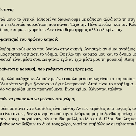
έντονα;
ώ μόνο τα θετικά. Μπορεί να διαφωνούμε με κάποιον αλλά από τη στιγμ
αι την τελευταία παράσταση που κάνω . Έχω την Πένυ Ξενάκη και τον Κώ
μας και μας ευχαριστεί. Δεν είναι θέμα φίρμας αλλά ειλικρίνειας.
 ρομαντισμό του πρώτου καιρού;
 Φοβάμαι κάθε φορά που βγαίνω στην σκηνή. Ανησυχώ αν είμαι αντάξιο
σμος πρέπει να πιάσει το νόημα. Οφείλω την καριέρα μου και το όνομά 
υσική είναι μέσα σου. Δε φταίω εγώ αν έχω μέσα μου τη μουσική. Αυτή μ
αίνεται η μουσική, που γράφεται στις μέρες μας;
ί, αλλά υπάρχουν. Λοιπόν με ένα εύκολο μέσο όπως είναι το κομπιούτερ,
ύδι πρέπει να βγει ζωντανά κι όχι ηλεκτρονικά. Αυτό είναι το πρόβλημα. 
ίο να μοιάζει με το προηγούμενο. Είναι κρίμα. Χάνονται ταλέντα.
μούν να μπουν και να μείνουν στο χώρο;
ύδι σε κάνει να πλουτίσεις είναι λάθος. Αν δεν περάσεις από μαγαζιά, αν
υ είναι όντως, δεν ξεκίνησαν από την τηλεόραση με μία ξανθιά ή μελαχρ
υν, τους μακιγιάρουν, όλοι το ίδιο μαλλί, το ίδιο στυλ. Όλοι ίδιοι λες 
ίνουν να δείξουν το δικό τους χώρο, γιατί το επιβάλλουν οι τηλεοπτικές