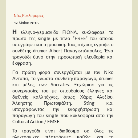
Παρουσιάσεις
Νέες Κυκλοφορίες
16 Μαΐου 2018
Δίσκοι
Η
ελληνο-γερμανίδα FIONA, κυκλοφορεί το
Σειρές
πρώτο της single με τίτλο “FREE” του οποίου
υπογράφει και τη μουσική. Τους στίχους έγραψε ο
Ταινίες
συνθέτης-drumer Albert Παναγιωτόπουλος. Ένα
Βιβλία
τραγούδι ύμνο στην προσωπική ελευθερία και
έκφραση.
Video News
Για πρώτη φορά συνεργάζεται με τον Νίκο
Καλλιτέχνες
Αντύπα, το γνωστό συνθέτη/παραγωγό, drumer
και μέλος των Socrates. Ξεχώρισε για τις
συνεργασίες του με σπουδαίους έλληνες και
Μουσικοί
διεθνείς καλλιτέχνες, όπως Χάρις Αλεξίου,
Διάφοροι
Άλκηστης Πρωτοψάλτη, Sting κ.α.
υπογράφωντας την ενορχήστρωση και
Εκτός Συνόρων
παραγωγή του single που κυκλοφορεί από την
Cultural Action / EMSE.
Νέα
Το τραγούδι είναι διαθέσιμο σε όλες τις
ηλεκτρονικές πλατφόρμες καθώς και το