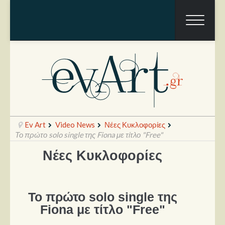
Ev Art
Video News
Νέες Κυκλοφορίες
Το πρώτο solo single της Fiona με τίτλο "Free"
Νέες Κυκλοφορίες
Ραπόρτο
Live & Συναυλίες
Το πρώτο solo single της
Θέατρο
Fiona με τίτλο "Free"
Συνεντεύξεις