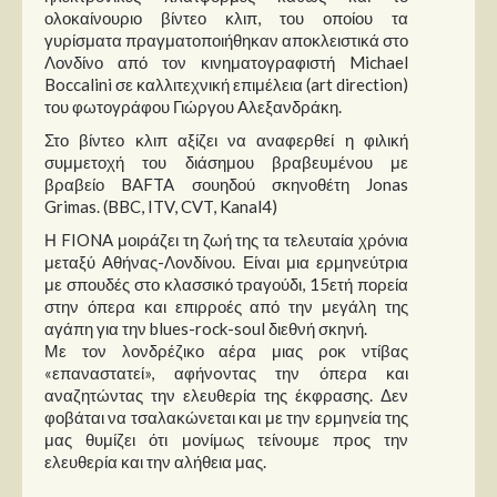
Στήλες
ολοκαίνουριο βίντεο κλιπ, του οποίου τα
γυρίσματα πραγματοποιήθηκαν αποκλειστικά στο
Polls
Λονδίνο από τον κινηματογραφιστή Michael
Boccalini σε καλλιτεχνική επιμέλεια (art direction)
Small Talk
του φωτογράφου Γιώργου Αλεξανδράκη.
Blog
Στο βίντεο κλιπ αξίζει να αναφερθεί η φιλική
συμμετοχή του διάσημου βραβευμένου με
βραβείο BAFTA σουηδού σκηνοθέτη Jonas
Grimas. (BBC, ITV, CVT, Kanal4)
Η FIONA μοιράζει τη ζωή της τα τελευταία χρόνια
μεταξύ Αθήνας-Λονδίνου. Είναι μια ερμηνεύτρια
με σπουδές στο κλασσικό τραγούδι, 15ετή πορεία
στην όπερα και επιρροές από την μεγάλη της
αγάπη για την blues-rock-soul διεθνή σκηνή.
Με τον λονδρέζικο αέρα μιας ροκ ντίβας
«επαναστατεί», αφήνoντας την όπερα και
αναζητώντας την ελευθερία της έκφρασης. Δεν
φοβάται να τσαλακώνεται και με την ερμηνεία της
μας θυμίζει ότι μονίμως τείνουμε προς την
ελευθερία και την αλήθεια μας.