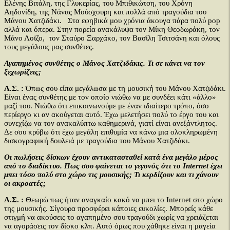
Ελένης Βιτάλη, της Γλυκερίας, του Μπιθικώτση, του Χρόνη
Αηδονίδη, της Νάνας Μούσχουρη και πολλά από τραγούδια του
Μάνου Χατζιδάκι. Στα εφηβικά μου χρόνια άκουγα πάρα πολύ pop
αλλά και όπερα. Στην πορεία ανακάλυψα τον Μίκη Θεοδωράκη, τον
Μάνο Λοϊζο, τον Σταύρο Ξαρχάκο, τον Βασίλη Τσιτσάνη και όλους
τους μεγάλους μας συνθέτες.
Αγαπημένος συνθέτης ο Μάνος Χατζιδάκις. Τι σε κάνει να τον
ξεχωρίζεις;
Λ.Σ. :
Όπως σου είπα μεγάλωσα με τη μουσική του Μάνου Χατζιδάκι.
Είναι ένας συνθέτης με τον οποίο νιώθω να με συνδέει κάτι «άλλο»
μαζί του. Νιώθω ότι επικοινωνούμε με έναν ιδιαίτερο τρόπο, όσο
περίεργο κι αν ακούγεται αυτό. Έχω μελετήσει πολύ το έργο του και
συνεχίζω να τον ανακαλύπτω καθημερινά, γιατί είναι ανεξάντλητος.
Δε σου κρύβω ότι έχω μεγάλη επιθυμία να κάνω μια ολοκληρωμένη
δισκογραφική δουλειά με τραγούδια του Μάνου Χατζιδάκι.
Οι πωλήσεις δίσκων έχουν αντικατασταθεί κατά ένα μεγάλο μέρος
από το διαδίκτυο. Πως σου φαίνεται το γεγονός ότι το Internet έχει
μπει τόσο πολύ στο χώρο τις μουσικής; Τι κερδίζουν και τι χάνουν
οι ακροατές;
Λ.Σ. :
Θεωρώ πως ήταν αναγκαίο κακό να μπει το Internet στο χώρο
της μουσικής. Σίγουρα προσφέρει κάποιες ευκολίες. Μπορείς κάθε
στιγμή να ακούσεις το αγαπημένο σου τραγούδι χωρίς να χρειάζεται
να αγοράσεις τον δίσκο κλπ. Αυτό όμως που χάθηκε είναι η μαγεία