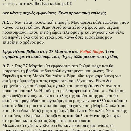
«εμείς», τότε όλα θα είναι καλύτερα!!!!
Δεν κάνεις συχνές εμφανίσεις. Είναι προσωπική επιλογή;
Λ.Σ. :
Ναι, είναι προσωπική επιλογή. Μου αρέσει κάθε εμφάνιση, που
κάνω, να έχει κάποιο θέμα. Αυτό απαιτεί από μέρους μου μεγάλη
προετοιμασία. Έτσι, επειδή είμαι τελειομανής και αγχώδης και θέλω
να περνάνε όλα από τα χέρια μου, κάνω όσες εμφανίσεις μου
επιτρέπει ο χρόνος μου.
Εμφανίζεσαι βέβαια στις 27 Μαρτίου στο
Ρυθμό Stage
. Τι να
περιμένουμε να ακούσουμε εκεί; Έχεις άλλα μελλοντικά σχέδια;
Λ.Σ. :
Στις 27 Μαρτίου θα εμφανιστώ στο Ρυθμό stage και θα
μοιραστώ τη βραδιά με δύο πολύ αγαπημένες μου φωνές. Την
Ευρυδίκη και τη Μαρία Σουλτάτου. Είμαι ιδιαίτερα χαρούμενη για
αυτή τη σύμπραξη και τις ευχαριστώ που δέχτηκαν. Είναι δυο
ερμηνεύτριες, που θαυμάζω, αγαπώ και με επηρέασαν έντονα στο
μουσικό μου ταξίδι. Η κάθε μια με διαφορετικό τρόπο. «…Εκεί που
φτερουγίζει ο νους…» είναι ο τίτλος της παράστασης μας και θα
ακούσετε τραγούδια που αγαπάμε, που μας ενώνουν αλλά και κάποια
από τον δίσκο μου στον οποίο συμμετέχουν και η Μαρία Σουλτάτου
και η Ευρυδίκη. Μαζί μας στη σκηνή θα είναι ο Νεοκλής Νεοφυτίδης
στο πιάνο, ο Κυριάκος Γκουβέντας στο βιολί, ο Θανάσης Σωφράς
στο μπάσο και ο Στράτος Σαμιώτης στα κρουστά.
Μελλοντικά σχέδια… Σίγουρα θα κάνω κάποιες εμφανίσεις σε
μουσικές σκηνές σε διάφορα μέρη της Ελλάδας αλλά ακόμα δεν