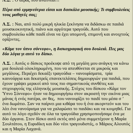
Λ.Σ. :
Ο αέρας που αναπνέω!!!
Πέρα από ερμηνεύτρια είσαι και δασκάλα μουσικής; Τι συμβουλεύεις
τους μαθητές σας;
Λ.Σ. :
Ναι, από πολύ μικρή ηλικία ξεκίνησα να διδάσκω σε παιδιά
μουσικοκινητική, πιάνο και αργότερα τραγούδι. Αυτό που
συμβουλεύω κάθε παιδί είναι να έχει υπομονή, επιμονή και ανοιχτούς
ορίζοντες.
«Κάμε τον ύπνο σύννεφο», η δισκογραφική σου δουλειά. Πες μας
δύο λόγια γι αυτό το δίσκο
.
Λ.Σ. :
Αυτός ο δίσκος προέκυψε από τη μεγάλη μου ανάγκη να κάνω
μια δουλειά ολοκληρωμένη, που να απευθύνεται σε μικρούς και
μεγάλους. Περιέχει δεκαέξι τραγούδια – νανουρίσματα, τρία
καινούργια και δεκατρείς επανεκτελέσεις δημιουργιών για παιδιά, που
έχουν γράψει μερικοί από τους πιο σημαντικούς συνθέτες και
στιχουργούς της ελληνικής μουσικής. Στόχος του δίσκου «Κάμε τον
Ύπνο Σύννεφο» ήταν να δημιουργήσω στον ακροατή την εικόνα μιας
μάνας ή ενός πατέρα, αν θες, που νανουρίζει το παιδί του μέσα σ ’
ένα δωμάτιο. Σαν να παίρνει μια κιθάρα του ή ένα ακορντεόν και του
λέει ένα νανούρισμα για να χαλαρώσει το παιδάκι και να κοιμηθεί. Για
αυτό το λόγο σχεδόν σε όλα τα τραγούδια χρησιμοποιήσαμε ένα με
δύο όργανα. Στον δίσκο αυτό εκτός από μένα συμμετέχουν η Μαρία
Σουλτάτου, η Ευρυδίκη και δύο νέοι τραγουδιστές, ο Μάριος Αλουπός
και η Μαρία Λαχανά.