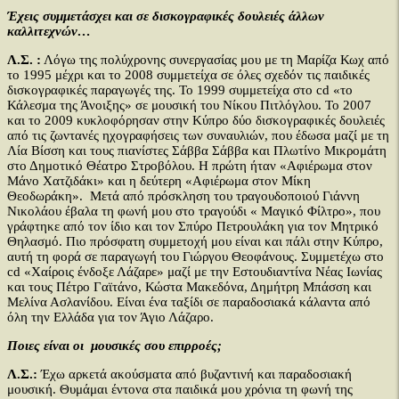
Έχεις συμμετάσχει και σε δισκογραφικές δουλειές άλλων
καλλιτεχνών…
Λ.Σ. :
Λόγω της πολύχρονης συνεργασίας μου με τη Μαρίζα Κωχ από
το 1995 μέχρι και το 2008 συμμετείχα σε όλες σχεδόν τις παιδικές
δισκογραφικές παραγωγές της. Το 1999 συμμετείχα στο cd «το
Κάλεσμα της Άνοιξης» σε μουσική του Νίκου Πιτλόγλου. Το 2007
και το 2009 κυκλοφόρησαν στην Κύπρο δύο δισκογραφικές δουλειές
από τις ζωντανές ηχογραφήσεις των συναυλιών, που έδωσα μαζί με τη
Λία Βίσση και τους πιανίστες Σάββα Σάββα και Πλωτίνο Μικρομάτη
στο Δημοτικό Θέατρο Στροβόλου. Η πρώτη ήταν «Αφιέρωμα στον
Μάνο Χατζιδάκι» και η δεύτερη «Αφιέρωμα στον Μίκη
Θεοδωράκη». Μετά από πρόσκληση του τραγουδοποιού Γιάννη
Νικολάου έβαλα τη φωνή μου στο τραγούδι « Μαγικό Φίλτρο», που
γράφτηκε από τον ίδιο και τον Σπύρο Πετρουλάκη για τον Μητρικό
Θηλασμό. Πιο πρόσφατη συμμετοχή μου είναι και πάλι στην Κύπρο,
αυτή τη φορά σε παραγωγή του Γιώργου Θεοφάνους. Συμμετέχω στο
cd «Χαίροις ένδοξε Λάζαρε» μαζί με την Εστουδιαντίνα Νέας Ιωνίας
και τους Πέτρο Γαϊτάνο, Κώστα Μακεδόνα, Δημήτρη Μπάσση και
Μελίνα Ασλανίδου. Είναι ένα ταξίδι σε παραδοσιακά κάλαντα από
όλη την Ελλάδα για τον Άγιο Λάζαρο.
Ποιες είναι οι μουσικές σου επιρροές;
Λ.Σ.:
Έχω αρκετά ακούσματα από βυζαντινή και παραδοσιακή
μουσική. Θυμάμαι έντονα στα παιδικά μου χρόνια τη φωνή της