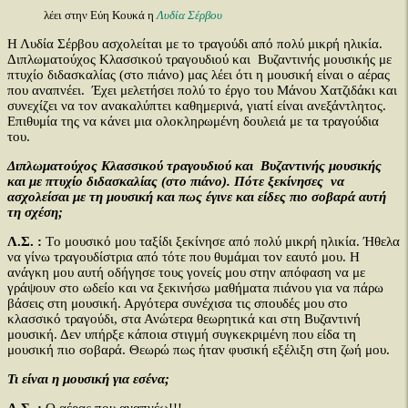
λέει στην Εύη Κουκά η
Λυδία Σέρβου
Η Λυδία Σέρβου ασχολείται με το τραγούδι από πολύ μικρή ηλικία.
Διπλωματούχος Κλασσικού τραγουδιού και Βυζαντινής μουσικής με
πτυχίο διδασκαλίας (στο πιάνο) μας λέει ότι η μουσική είναι ο αέρας
που αναπνέει. Έχει μελετήσει πολύ το έργο του Μάνου Χατζιδάκι και
συνεχίζει να τον ανακαλύπτει καθημερινά, γιατί είναι ανεξάντλητος.
Επιθυμία της να κάνει μια ολοκληρωμένη δουλειά με τα τραγούδια
του.
Διπλωματούχος Κλασσικού τραγουδιού και Βυζαντινής μουσικής
και με πτυχίο διδασκαλίας (στο πιάνο). Πότε ξεκίνησες να
ασχολείσαι με τη μουσική και πως έγινε και είδες πιο σοβαρά αυτή
τη σχέση;
Λ.Σ. :
Tο μουσικό μου ταξίδι ξεκίνησε από πολύ μικρή ηλικία. Ήθελα
να γίνω τραγουδίστρια από τότε που θυμάμαι τον εαυτό μου. Η
ανάγκη μου αυτή οδήγησε τους γονείς μου στην απόφαση να με
γράψουν στο ωδείο και να ξεκινήσω μαθήματα πιάνου για να πάρω
βάσεις στη μουσική. Αργότερα συνέχισα τις σπουδές μου στο
κλασσικό τραγούδι, στα Ανώτερα θεωρητικά και στη Βυζαντινή
μουσική. Δεν υπήρξε κάποια στιγμή συγκεκριμένη που είδα τη
μουσική πιο σοβαρά. Θεωρώ πως ήταν φυσική εξέλιξη στη ζωή μου.
Τι είναι η μουσική για εσένα;