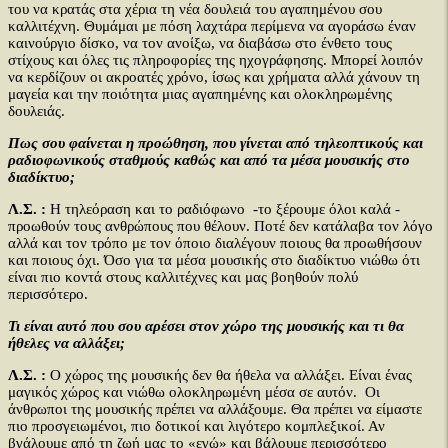
του να κρατάς στα χέρια τη νέα δουλειά του αγαπημένου σου
καλλιτέχνη. Θυμάμαι με πόση λαχτάρα περίμενα να αγοράσω έναν
καινούργιο δίσκο, να τον ανοίξω, να διαβάσω στο ένθετο τους
στίχους και όλες τις πληροφορίες της ηχογράφησης. Μπορεί λοιπόν
να κερδίζουν οι ακροατές χρόνο, ίσως και χρήματα αλλά χάνουν τη
μαγεία και την ποιότητα μιας αγαπημένης και ολοκληρωμένης
δουλειάς.
Πως σου φαίνεται η προώθηση, που γίνεται από τηλεοπτικούς και
ραδιοφωνικούς σταθμούς καθώς και από τα μέσα μουσικής στο
διαδίκτυο;
Λ.Σ. :
Η τηλεόραση και το ραδιόφωνο -το ξέρουμε όλοι καλά -
προωθούν τους ανθρώπους που θέλουν. Ποτέ δεν κατάλαβα τον λόγο
αλλά και τον τρόπο με τον όποιο διαλέγουν ποιους θα προωθήσουν
και ποιους όχι. Όσο για τα μέσα μουσικής στο διαδίκτυο νιώθω ότι
είναι πιο κοντά στους καλλιτέχνες και μας βοηθούν πολύ
περισσότερο.
Τι είναι αυτό που σου αρέσει στον χώρο της μουσικής και τι θα
ήθελες να αλλάξει;
Λ.Σ. :
Ο χώρος της μουσικής δεν θα ήθελα να αλλάξει. Είναι ένας
μαγικός χώρος και νιώθω ολοκληρωμένη μέσα σε αυτόν. Οι
άνθρωποι της μουσικής πρέπει να αλλάξουμε. Θα πρέπει να είμαστε
πιο προσγειωμένοι, πιο δοτικοί και λιγότερο κομπλεξικοί. Αν
βγάλουμε από τη ζωή μας το «εγώ» και βάλουμε περισσότερο