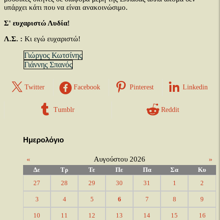
υπάρχει κάτι που να είναι ανακοινώσιμο.
Σ' ευχαριστώ Λυδία!
Λ.Σ. :
Κι εγώ ευχαριστώ!
Γιώργος Κωτσίνης
Γιάννης Σπανός
Twitter
Facebook
Pinterest
Linkedin
Tumblr
Reddit
Ημερολόγιο
«
Αυγούστου 2026
»
Δε
Τρ
Τε
Πε
Πα
Σα
Κυ
27
28
29
30
31
1
2
3
4
5
6
7
8
9
10
11
12
13
14
15
16