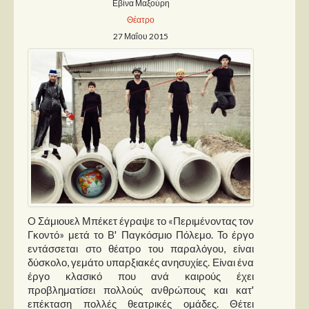
Εβίνα Μαξούρη
Θέατρο
Παρουσιάσεις
27 Μαΐου 2015
Δίσκοι
Σειρές
Ταινίες
Βιβλία
Video News
Καλλιτέχνες
Μουσικοί
O Σάμιουελ Μπέκετ έγραψε το «Περιμένοντας τον
Διάφοροι
Γκοντό» μετά το Β' Παγκόσμιο Πόλεμο. Το έργο
Εκτός Συνόρων
εντάσσεται στο θέατρο του παραλόγου, είναι
δύσκολο, γεμάτο υπαρξιακές ανησυχίες. Είναι ένα
έργο κλασικό που ανά καιρούς έχει
Νέα
προβληματίσει πολλούς ανθρώπους και κατ'
επέκταση πολλές θεατρικές ομάδες. Θέτει