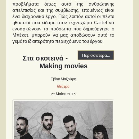
Στήλες
προβλήματα όπως αυτό της ανθρώπινης
απελπισίας και της συμβίωσης, επομένως είναι
Polls
ένα διαχρονικό έργο. Πώς λοιπόν αυτοί οι πέντε
ηθοποιοί που είδαμε στον τεχνοχώρο Cartel να
Small Talk
ενσαρκώνουν τα πρόσωπα που δημιούργησε ο
Μπέκετ, μπορούν να μας αποδώσουν αυτό το
Blog
γεμάτο ιδιαιτερότητα περιεχόμενο του έργου;
Περισσότερα...
Στα σκοτεινά -
Making movies
Εβίνα Μαξούρη
Θέατρο
22 Μαΐου 2015