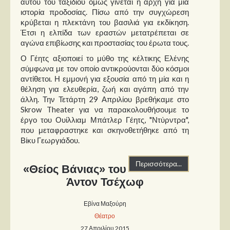
αυτού του ταξιδιού όμως γίνεται η αρχή για μια
ιστορία προδοσίας. Πίσω από την συγχώρεση
κρύβεται η πλεκτάνη του βασιλιά για εκδίκηση.
Έτσι η ελπίδα των εραστών μετατρέπεται σε
αγώνα επιβίωσης και προστασίας του έρωτα τους.
Ο Γέητς αξιοποιεί το μύθο της κέλτικης Ελένης
σύμφωνα με τον οποίο αντικρούονται δύο κόσμοι
αντίθετοι. Η εμμονή για εξουσία από τη μία και η
θέληση για ελευθερία, ζωή και αγάπη από την
άλλη. Την Τετάρτη 29 Απριλίου βρεθήκαμε στο
Skrow Theater για να παρακολουθήσουμε το
έργο του Ουίλλιαμ Μπάτλερ Γέητς, "Ντύρντρα",
που μεταφραστηκε και σκηνοθετήθηκε από τη
Βίκυ Γεωργιάδου.
Περισσότερα...
«Θείος Βάνιας» του
Άντον Τσέχωφ
Εβίνα Μαξούρη
Θέατρο
27 Απριλίου 2015