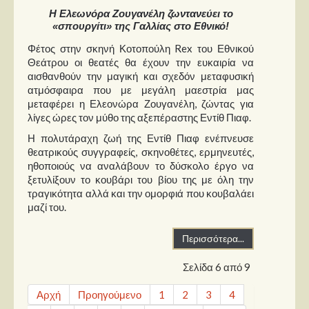
Η Ελεωνόρα Ζουγανέλη ζωντανεύει το
«σπουργίτι» της Γαλλίας στο Εθνικό!
Φέτος στην σκηνή Κοτοπούλη Rex του Εθνικού
Θεάτρου οι θεατές θα έχουν την ευκαιρία να
αισθανθούν την μαγική και σχεδόν μεταφυσική
ατμόσφαιρα που με μεγάλη μαεστρία μας
μεταφέρει η Ελεονώρα Ζουγανέλη, ζώντας για
λίγες ώρες τον μύθο της αξεπέραστης Εντίθ Πιαφ.
Η πολυτάραχη ζωή της Εντίθ Πιαφ ενέπνευσε
θεατρικούς συγγραφείς, σκηνοθέτες, ερμηνευτές,
ηθοποιούς να αναλάβουν το δύσκολο έργο να
ξετυλίξουν το κουβάρι του βίου της με όλη την
τραγικότητα αλλά και την ομορφιά που κουβαλάει
μαζί του.
Περισσότερα...
Σελίδα 6 από 9
Αρχή
Προηγούμενο
1
2
3
4