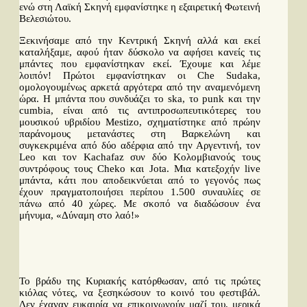
ενώ στη Λαϊκή Σκηνή εμφανίστηκε η εξαιρετική Φωτεινή
Βελεσιώτου.
Ξεκινήσαμε από την Κεντρική Σκηνή αλλά και εκεί
καταλήξαμε, αφού ήταν δύσκολο να αφήσει κανείς τις
μπάντες που εμφανίστηκαν εκεί. Έχουμε και λέμε
λοιπόν! Πρώτοι εμφανίστηκαν οι Che Sudaka,
ομολογουμένως αρκετά αργότερα από την αναμενόμενη
ώρα. Η μπάντα που συνδυάζει το ska, το punk και την
cumbia, είναι από τις αντιπροσωπευτικότερες του
μουσικού υβριδίου Mestizo, σχηματίστηκε από πρώην
παράνομους μετανάστες στη Βαρκελώνη και
συγκεκριμένα από δύο αδέρφια από την Αργεντινή, τον
Leo και τον Kachafaz συν δύο Κολομβιανούς τους
συντρόφους τους Cheko και Jota. Μια κατεξοχήν live
μπάντα, κάτι που αποδεικνύεται από το γεγονός πως
έχουν πραγματοποιήσει περίπου 1.500 συναυλίες σε
πάνω από 40 χώρες. Με σκοπό να διαδώσουν ένα
μήνυμα, «Δύναμη στο λαό!»
Το βράδυ της Κυριακής κατόρθωσαν, από τις πρώτες
κιόλας νότες, να ξεσηκώσουν το κοινό του φεστιβάλ.
Δεν έχαναν ευκαιρία να επικοινωνούν μαζί του, μερικά