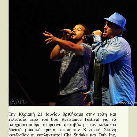
Ταινίες
Βιβλία
Video News
Καλλιτέχνες
Μουσικοί
Διάφοροι
Εκτός Συνόρων
Νέα
Στήλες
Polls
Small Talk
Blog
Την Κυριακή 21 Ιουνίου βρεθήκαμε στην τρίτη και
τελευταία μέρα του 8ου Resistance Festival για να
Αναζήτηση...
αποχαιρετίσούμε το φετινό φεστιβάλ με τον καλύτερο
δυνατό μουσικό τρόπο, αφού την Κεντρική Σκηνή
κατέλαβαν οι εκπληκτικτοί Che Sudaka και Dub Inc,