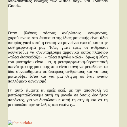
απολαυστικές εκδοχές των «Rude boy» και «Sounds
Good».
Όταν βλέπεις τόσους ανθρώπους ενωμένους,
χαρούμενους στο άκουσμα της ίδιας μουσικής είναι άξιο
απορίας γιατί αυτή η ένωση να μην είναι εφικτή και στην
καθημερινότητά μας. Ίσως γιατί εμείς οι άνθρωποι
αδυνατούμε να συνυπάρξουμε αρμονικά εκτός πλαισίου
«τώρα διασκεδάζω», « τώρα περνάω καλά», όμως η λύση
του μυστηρίου είναι μια, η μεταμορφωτική-θεραπευτική
ικανότητα της μουσικής που είναι ικανή να μεταδώσει τα
ίδια συναισθήματα σε άπειρους ανθρώπους και να τους
μετατρέψει έστω και για μια στιγμή σε έναν ενιαίο
παλλόμενο οργανισμό.
Γι' αυτό είμαστε κι εμείς εκεί, με την αποστολή να
μεταλαμπαδεύσουμε αυτή τη μαγεία σε όσους δεν ήταν
παρόντες, για να διασώσουμε αυτή τη στιγμή και να τη
μετουσιώσουμε σε λέξεις και εικόνες...