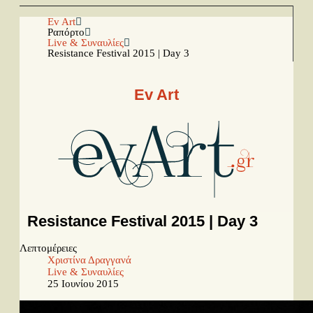
Αρχική
Ev Art
Ραπόρτο
Live & Συναυλίες
Resistance Festival 2015 | Day 3
Facebook
Youtube
Ev Art
Instagram
Ραπόρτο
Live & Συναυλίες
Θέατρο
Resistance Festival 2015 | Day 3
Συνεντεύξεις
Λεπτομέρειες
Παρουσιάσεις
Χριστίνα Δραγγανά
Live & Συναυλίες
25 Ιουνίου 2015
Δίσκοι
Σειρές