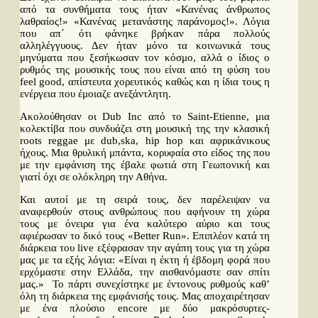
από τα συνθήματα τους ήταν «Κανένας άνθρωπος
λαθραίος!» «Κανένας μετανάστης παράνομος!». Λόγια
που απ΄ ότι φάνηκε βρήκαν πάρα πολλούς
αλληλέγγυους. Δεν ήταν μόνο τα κοινωνικά τους
μηνύματα που ξεσήκωσαν τον κόσμο, αλλά ο ίδιος ο
ρυθμός της μουσικής τους που είναι από τη φύση του
feel good, απίστευτα χορευτικός καθώς και η ίδια τους η
ενέργεια που έμοιαζε ανεξάντλητη.
Ακολούθησαν οι Dub Inc από το Saint-Etienne, μια
κολεκτίβα που συνδυάζει στη μουσική της την κλασική
roots reggae με dub,ska, hip hop και αφρικάνικους
ήχους. Μια θρυλική μπάντα, κορυφαία στο είδος της που
με την εμφάνιση της έβαλε φωτιά στη Γεωπονική και
γιατί όχι σε ολόκληρη την Αθήνα.
Και αυτοί με τη σειρά τους, δεν παρέλειψαν να
αναφερθούν στους ανθρώπους που αφήνουν τη χώρα
τους με όνειρα για ένα καλύτερο αύριο και τους
αφιέρωσαν το δικό τους «Better Run». Επιπλέον κατά τη
διάρκεια του live εξέφρασαν την αγάπη τους για τη χώρα
μας με τα εξής λόγια: «Είναι η έκτη ή έβδομη φορά που
ερχόμαστε στην Ελλάδα, την αισθανόμαστε σαν σπίτι
μας.» Το πάρτι συνεχίστηκε με έντονους ρυθμούς καθ’
όλη τη διάρκεια της εμφάνισής τους. Μας αποχαιρέτησαν
με ένα πλούσιο encore με δύο μακρόσυρτες-