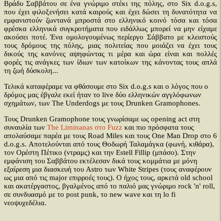
Βράδυ Σαββάτου σε ένα γνώριμο στέκι της πόλης, στο Six d.o.g.s,
που έχει φιλοξενήσει κατά καιρούς και έχει δώσει τη δυνατότητα να
εμφανιστούν ζωντανά μπροστά στο ελληνικό κοινό τόσα και τόσα
φρέσκα ελληνικά συγκροτήματα που ειδάλλως μπορεί να μην είχαμε
ακούσει ποτέ. Ένα ομολογουμένως περίεργο Σάββατο με κλειστούς
τους δρόμους της πόλης, μιας πολιτείας που μοιάζει να έχει τους
δικούς της κανόνες αψηφώντας τι μέρα και ώρα είναι και πολλές
φορές τις ανάγκες των ίδιων των κατοίκων της κάνοντας τους απλά
τη ζωή δύσκολη...
Τελικά καταφέραμε να φθάσουμε στο Six d.o.g.s και ο λόγος που ο
δρόμος μας έβγαλε εκεί ήταν το live δύο ελληνικών αγγλόφωνων
σχημάτων, των The Underdogs με τους Drunken Gramophones.
Τους Drunken Gramophone τους γνωρίσαμε ως opening act στη
συναυλία των
The Liminanas στο Fuzz
και πιο πρόσφατα τους
απολαύσαμε παρέα με τους Road Miles και τους One Man Drop στο 6
d.o.g.s. Αποτελούνται από τους Θοδωρή Ταλαμάγκα (φωνή, κιθάρα),
τον Ορέστη Πέτικο (ντραμς) και την Estell Fillip (μπάσο). Στην
εμφάνιση του Σαββάτου εκτέλεσαν δικά τους κομμάτια με μόνη
εξαίρεση μια διασκευή του Astro των White Stripes (τους αναφέρουν
ως μια από τις major επιρροές τους). Ο ήχος τους, αρκετά old school
και ακατέργαστος, βγαλμένος από το παλιό μας γνώριμο rock 'n' roll,
σε συνδυασμό με το post punk, το new wave και τη lo fi
νεοψυχεδέλια.