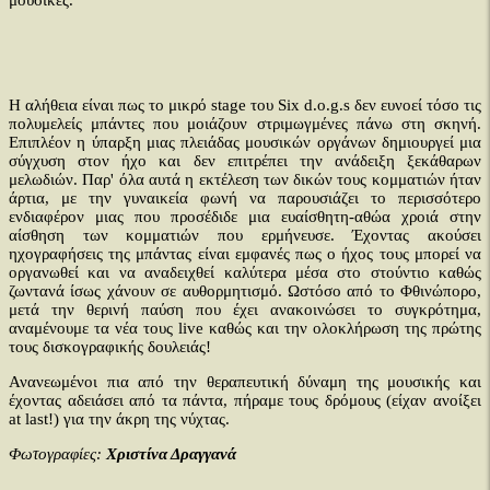
μουσικές.
Η αλήθεια είναι πως το μικρό stage του Six d.o.g.s δεν ευνοεί τόσο τις
πολυμελείς μπάντες που μοιάζουν στριμωγμένες πάνω στη σκηνή.
Επιπλέον η ύπαρξη μιας πλειάδας μουσικών οργάνων δημιουργεί μια
σύγχυση στον ήχο και δεν επιτρέπει την ανάδειξη ξεκάθαρων
μελωδιών. Παρ' όλα αυτά η εκτέλεση των δικών τους κομματιών ήταν
άρτια, με την γυναικεία φωνή να παρουσιάζει το περισσότερο
ενδιαφέρον μιας που προσέδιδε μια ευαίσθητη-αθώα χροιά στην
αίσθηση των κομματιών που ερμήνευσε. Έχοντας ακούσει
ηχογραφήσεις της μπάντας είναι εμφανές πως ο ήχος τους μπορεί να
οργανωθεί και να αναδειχθεί καλύτερα μέσα στο στούντιο καθώς
ζωντανά ίσως χάνουν σε αυθορμητισμό. Ωστόσο από το Φθινώπορο,
μετά την θερινή παύση που έχει ανακοινώσει το συγκρότημα,
αναμένουμε τα νέα τους live καθώς και την ολοκλήρωση της πρώτης
τους δισκογραφικής δουλειάς!
Ανανεωμένοι πια από την θεραπευτική δύναμη της μουσικής και
έχοντας αδειάσει από τα πάντα, πήραμε τους δρόμους (είχαν ανοίξει
at last!) για την άκρη της νύχτας.
Φωτογραφίες:
Χριστίνα Δραγγανά