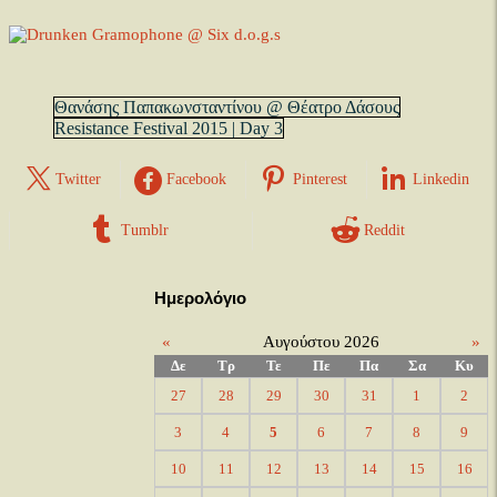
Θανάσης Παπακωνσταντίνου @ Θέατρο Δάσους
Resistance Festival 2015 | Day 3
Twitter
Facebook
Pinterest
Linkedin
Tumblr
Reddit
Ημερολόγιο
«
Αυγούστου 2026
»
Δε
Τρ
Τε
Πε
Πα
Σα
Κυ
27
28
29
30
31
1
2
3
4
5
6
7
8
9
10
11
12
13
14
15
16