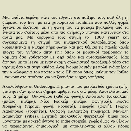
Μια μπάντα δεμένη, κάτι που έβγαινε στο παίξιμο τους καθ' όλη τη
διάρκεια του live, με ένα χαρισματικό frontman που πολλές φορές
έφτανε σε έκσταση, με τη φωνή του να μοιάζει βγαλμένη από τα
έγκατα του σκότους μέσα από πιο ανήλιαγο υπόγειο κατευθείαν στα
αυτιά μας. Με κορυφαία τους στιγμή το "1000 years" και
συγκεκριμένα τη στιγμή του κιθαριστικού σολαρίσματος όπου
κυριολεκτικά η κιθάρα πήρε φωτιά και μας θύμισε τις παλιές καλές
εποχές του γνήσιου dirty r'n'r όπου οι μουσικοί τραβούσαν το
κομμάτι όσο γούσταραν με σερί σόλο και αυτοσχεδιασμούς. Μας
άφησαν με το leave με έναν ακόμη σολαριστικό παροξυσμό τόσο στα
ντραμς όσο και στην κιθάρα. Αναμένουμε λοιπόν με πολύ ενδιαφέρον
την κυκλοφορία του πρώτου τους EP αφού όπως μάθαμε τον Ιούλιο
μπαίνουν στο στούντιο για να ξεκινήσουν ηχογραφήσεις.
Ακολούθησαν οι Underdogs. H μπάντα που μετράει δύο χρόνια ζωής,
ξεκίνησε σαν τρίο και σήμερα αριθμεί τα οκτώ μέλη. Aποτελείται από
τους: Δημήτρη Οικονόμου (κιθάρα, φωνή), Απόστολο Κοκκαλάκη
(μπάσο, κιθάρα), Νίκο Ιωακείμ (κιθάρα, φωνητικά), Κώστα
Χουρδάκη (ντραμς, φωνή, κρουστά), Γεωργία (φωνή), Γιώργο
Λαδόπουλο (τρομπέτα), Θοδωρή Καλαιτζίδη (πλήκτρα), Μανώλη
Δαμιανάκη (vibes). Ηχητικά ακολουθούν ψυχεδελικά, blues rock
μονοπάτια με αρκετά έντονο το indie στοιχείο, χωρίς όμως να θέλουν
να περιορίζονται δημιουργικά, μη αποκλείοντας κι άλλου είδους