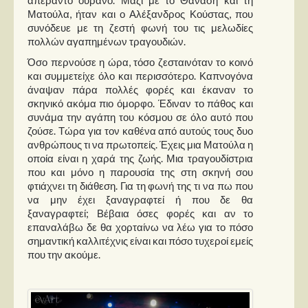
απέραντο ουρανό. Μαζί με το Θανάση και τη
Ματούλα, ήταν και ο Αλέξανδρος Κούστας, που
συνόδευε με τη ζεστή φωνή του τις μελωδίες
πολλών αγαπημένων τραγουδιών.
Όσο περνούσε η ώρα, τόσο ζεσταινόταν το κοινό
και συμμετείχε όλο και περισσότερο. Καπνογόνα
άναψαν πάρα πολλές φορές και έκαναν το
σκηνικό ακόμα πιο όμορφο. Έδιναν το πάθος και
συνάμα την αγάπη του κόσμου σε όλο αυτό που
ζούσε. Τώρα για τον καθένα από αυτούς τους δυο
ανθρώπους τι να πρωτοπείς. Έχεις μια Ματούλα η
οποία είναι η χαρά της ζωής. Μια τραγουδίστρια
που και μόνο η παρουσία της στη σκηνή σου
φτιάχνει τη διάθεση. Για τη φωνή της τι να πω που
να μην έχει ξαναγραφτεί ή που δε θα
ξαναγραφτεί; Βέβαια όσες φορές και αν το
επαναλάβω δε θα χορταίνω να λέω για το πόσο
σημαντική καλλιτέχνις είναι και πόσο τυχεροί εμείς
που την ακούμε.