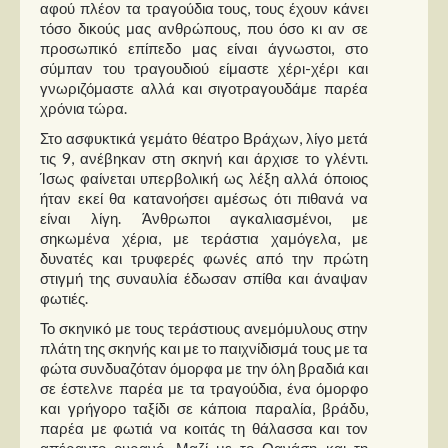
Στήλες
αφού πλέον τα τραγούδια τους, τους έχουν κάνει
τόσο δικούς μας ανθρώπους, που όσο κι αν σε
προσωπικό επίπεδο μας είναι άγνωστοι, στο
Polls
σύμπαν του τραγουδιού είμαστε χέρι-χέρι και
Small Talk
γνωριζόμαστε αλλά και σιγοτραγουδάμε παρέα
χρόνια τώρα.
Blog
Στο ασφυκτικά γεμάτο θέατρο Βράχων, λίγο μετά
τις 9, ανέβηκαν στη σκηνή και άρχισε το γλέντι.
Ίσως φαίνεται υπερβολική ως λέξη αλλά όποιος
ήταν εκεί θα κατανοήσει αμέσως ότι πιθανά να
είναι λίγη. Άνθρωποι αγκαλιασμένοι, με
σηκωμένα χέρια, με τεράστια χαμόγελα, με
δυνατές και τρυφερές φωνές από την πρώτη
στιγμή της συναυλία έδωσαν σπίθα και άναψαν
φωτιές.
Το σκηνικό με τους τεράστιους ανεμόμυλους στην
πλάτη της σκηνής και με το παιχνίδισμά τους με τα
φώτα συνδυαζόταν όμορφα με την όλη βραδιά και
σε έστελνε παρέα με τα τραγούδια, ένα όμορφο
και γρήγορο ταξίδι σε κάποια παραλία, βράδυ,
παρέα με φωτιά να κοιτάς τη θάλασσα και τον