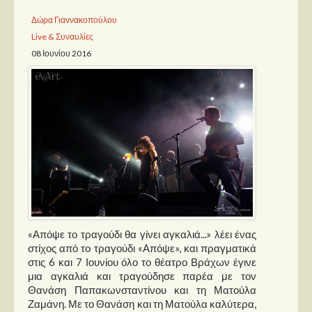
Δώρα Γιαννακοπούλου
Παρουσιάσεις
Live & Συναυλίες
08 Ιουνίου 2016
Δίσκοι
Σειρές
Ταινίες
Βιβλία
Video News
Καλλιτέχνες
Μουσικοί
Διάφοροι
«Απόψε το τραγούδι θα γίνει αγκαλιά...» λέει ένας
στίχος από το τραγούδι «Απόψε», και πραγματικά
Εκτός Συνόρων
στις 6 και 7 Ιουνίου όλο το θέατρο Βράχων έγινε
μια αγκαλιά και τραγούδησε παρέα με τον
Νέα
Θανάση Παπακωνσταντίνου και τη Ματούλα
Ζαμάνη. Με το Θανάση και τη Ματούλα καλύτερα,