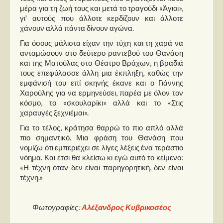
μέρα για τη ζωή τους και μετά το τραγούδι «Άγιοι»,
γι' αυτούς που άλλοτε κερδίζουν και άλλοτε
χάνουν αλλά πάντα δίνουν αγώνα.
Για όσους μάλιστα είχαν την τύχη και τη χαρά να
ανταμώσουν στο δεύτερο ραντεβού του Θανάση
και της Ματούλας στο Θέατρο Βράχων, η βραδιά
τους επεφύλασσε άλλη μια έκπληξη, καθώς την
εμφάνισή του επί σκηνής έκανε και ο Γιάννης
Χαρούλης για να ερμηνεύσει, παρέα με όλον τον
κόσμο, το «σκουλαρίκι» αλλά και το «Στις
χαραυγές ξεχνιέμαι».
Για το τέλος, κράτησα θαρρώ το πιο απλό αλλά
πιο σημαντικό. Μια φράση του Θανάση που
νομίζω ότι εμπεριέχει σε λίγες λέξεις ένα τεράστιο
νόημα. Και έτσι θα κλείσω κι εγώ αυτό το κείμενο:
«Η τέχνη όταν δεν είναι παρηγορητική, δεν είναι
τέχνη.»
Φωτογραφίες:
Αλέξανδρος Κυβρικοσέος