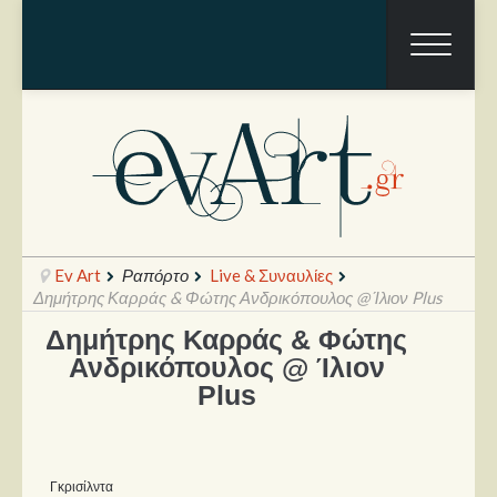
Ev Art
Ραπόρτο
Live & Συναυλίες
Δημήτρης Καρράς & Φώτης Ανδρικόπουλος @ Ίλιον Plus
Δημήτρης Καρράς & Φώτης
Ραπόρτο
Ανδρικόπουλος @ Ίλιον
Plus
Live & Συναυλίες
Θέατρο
Συνεντεύξεις
Γκρισίλντα