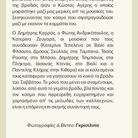
της βραδιάς ήταν ο Κώστας Αγέρης ο οποίος
μοιράστηκε μαζί μας μερικές απ' τις μουσικές του,
ξεσηκώνοντας τον κόσμο που σιγοτραγουδούσε
μαζί με εκείνον τα κομμάτια του.
Ο Δημήτρης Καρράς, ο Φώτης Ανδρικόπουλος, η
Κατερίνα Ζευγαρά, οι μουσικοί που τους
συνόδευσαν (Κατερίνα Τεπελένα σε Βιολί και
Φλάουτο, Δρόσος Σκυλλάς στα Τύμπανα, Τάσος
Ρούσης στο Μπάσο, Δημήτρης Τσιμπάνος στα
Πλήκτρα, Ιάσονας Κτενάς στο Βιολί και ο
Παντελής Κλήμης στην Κιθάρα) και οι καλεσμένοι
τους κατάφεραν να γοητεύσουν το κοινό το βράδυ
του Σαββάτου. Το μόνο που μένει να αναμένουμε,
λοιπόν, από αυτό το γεμάτο βράδυ, βλέποντας και
τον κόσμο που παρευρέθη ευχαριστημένο και
χορτασμένο απ' τις μελωδίες των καλλιτεχνών,
είναι η επόμενη επι σκηνής συνάντησή τους.
Φωτογραφίες & Βίντεο:
Γκρισίλντα