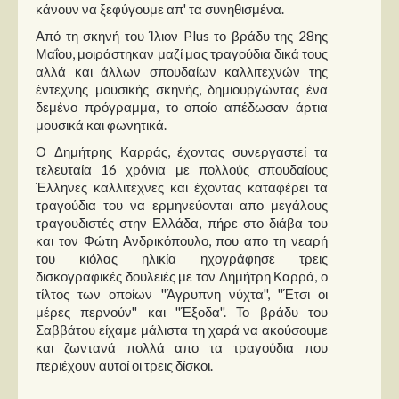
Στήλες
κάνουν να ξεφύγουμε απ' τα συνηθισμένα.
Από τη σκηνή του Ίλιον Plus το βράδυ της 28ης
Polls
Μαΐου, μοιράστηκαν μαζί μας τραγούδια δικά τους
αλλά και άλλων σπουδαίων καλλιτεχνών της
Small Talk
έντεχνης μουσικής σκηνής, δημιουργώντας ένα
Blog
δεμένο πρόγραμμα, το οποίο απέδωσαν άρτια
μουσικά και φωνητικά.
Ο Δημήτρης Καρράς, έχοντας συνεργαστεί τα
τελευταία 16 χρόνια με πολλούς σπουδαίους
Έλληνες καλλιτέχνες και έχοντας καταφέρει τα
τραγούδια του να ερμηνεύονται απο μεγάλους
τραγουδιστές στην Ελλάδα, πήρε στο διάβα του
και τον Φώτη Ανδρικόπουλο, που απο τη νεαρή
του κιόλας ηλικία ηχογράφησε τρεις
δισκογραφικές δουλειές με τον Δημήτρη Καρρά, ο
τίλτος των οποίων ''Άγρυπνη νύχτα'', ''Έτσι οι
μέρες περνούν'' και ''Έξοδα''. Το βράδυ του
Σαββάτου είχαμε μάλιστα τη χαρά να ακούσουμε
και ζωντανά πολλά απο τα τραγούδια που
περιέχουν αυτοί οι τρεις δίσκοι.