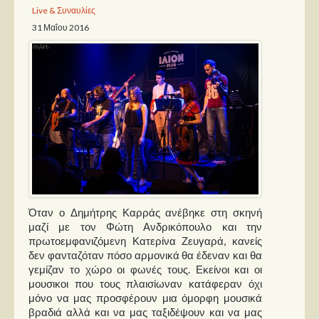
Live & Συναυλίες
31 Μαΐου 2016
Παρουσιάσεις
Δίσκοι
Σειρές
Ταινίες
Βιβλία
Video News
Καλλιτέχνες
Μουσικοί
Όταν ο Δημήτρης Καρράς ανέβηκε στη σκηνή
μαζί με τον Φώτη Ανδρικόπουλο και την
Διάφοροι
πρωτοεμφανιζόμενη Κατερίνα Ζευγαρά, κανείς
δεν φανταζόταν πόσο αρμονικά θα έδεναν και θα
Εκτός Συνόρων
γεμίζαν το χώρο οι φωνές τους. Εκείνοι και οι
μουσικοι που τους πλαισίωναν κατάφεραν όχι
Νέα
μόνο να μας προσφέρουν μια όμορφη μουσικά
βραδιά αλλά και να μας ταξιδέψουν και να μας