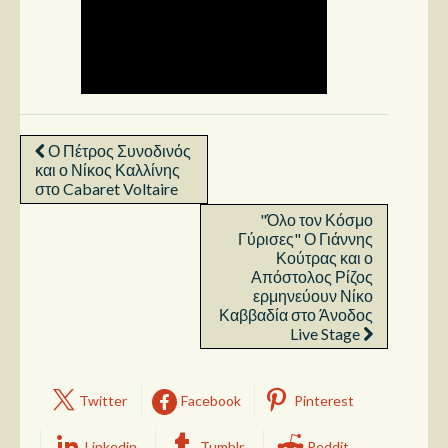
Ο Πέτρος Συνοδινός
και ο Νίκος Καλλίνης
στο Cabaret Voltaire
"Όλο τον Κόσμο
Γύρισες" Ο Γιάννης
Κούτρας και ο
Απόστολος Ρίζος
ερμηνεύουν Νίκο
Καββαδία στο Άνοδος
Live Stage
Twitter
Facebook
Pinterest
Linkedin
Tumblr
Reddit