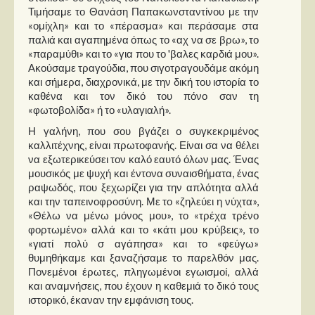
Τιμήσαμε το Θανάση Παπακωνσταντίνου με την
«ομίχλη» και το «πέρασμα» και περάσαμε στα
παλιά και αγαπημένα όπως το «αχ να σε βρω», το
«παραμύθι» και το «για που το 'βαλες καρδιά μου».
Ακούσαμε τραγούδια, που σιγοτραγουδάμε ακόμη
και σήμερα, διαχρονικά, με την δική του ιστορία το
καθένα και τον δικό του πόνο σαν τη
«φωτοβολίδα» ή το «υλαγιαλή».
Η γαλήνη, που σου βγάζει ο συγκεκριμένος
καλλιτέχνης, είναι πρωτοφανής. Είναι σα να θέλει
να εξωτερικεύσει τον καλό εαυτό όλων μας. Ένας
μουσικός με ψυχή και έντονα συναισθήματα, ένας
ραψωδός, που ξεχωρίζει για την απλότητα αλλά
και την ταπεινοφροσύνη. Με το «ζηλεύει η νύχτα»,
«Θέλω να μένω μόνος μου», το «τρέχα τρένο
φορτωμένο» αλλά και το «κάτι μου κρύβεις», το
«γιατί πολύ σ αγάπησα» και το «φεύγω»
θυμηθήκαμε και ξαναζήσαμε το παρελθόν μας.
Πονεμένοι έρωτες, πληγωμένοι εγωισμοί, αλλά
και αναμνήσεις, που έχουν η καθεμιά το δικό τους
ιστορικό, έκαναν την εμφάνιση τους.