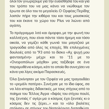
όλοι τον γνωρίζουμε για την ευαισθησία του και για
Στήλες
τον τρόπο του να μας κάνει να νιώθουμε τον
έρωτα σε όλο του το μεγαλείο. Ο Ορφέας Περίδης
Polls
λοιπόν πήρε την κιθάρα του και τους μουσικούς
Small Talk
του και έκανε το χώρο του Plus να λιώνει από
αγάπη.
Blog
Το πρόγραμμα λιτό και όμορφο, με την φωνή του
καλλιτέχνη, που είναι πάντα τόσο ήρεμη και τόσο
οικεία, να γεμίζει κάθε γωνιά του μαγαζιού με
τραγούδια από όλες τις εποχές. Με επιλεγμένες
δουλειές από το '93 από το δίσκο «Αχ ψυχή μου
φαντασμένη» μέχρι και το '11 με το
«Ονειροπόλων μόχθοι» μας ταξίδεψε σε ένα
παραμυθένιο κόσμο, κάτι το οποίο θα συνεχίσει να
κάνει για λίγες ακόμα Παρασκευές.
Όλα ξεκίνησαν με τον Ορφέα να μας τραγουδάει
το «ρεμάλι πατέρα». Συνέχισε με το ίδιο ύφος, σα
να λέει ιστορίες διδακτικές, με τους στίχους από το
ποίημα του Τέλλος Άγρα «διψάς του στίχου πουλί,
της ξενιτιάς τ' αγέρι μα ο κόσμος έχει ξενιτιές κι ο
κόσμος δεν τις ξέρει…» και το «όλο βιολέτες
στόλισα» σε στίχους του Ναπολέοντα Λαπαθιώτη.