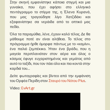
Στην σκηνή εμφανίστηκε κάποια στιγμή και μια
γυναίκα, που έχει αφήσει στο ελληνικό
πεντάγραμμο το στίγμα της, η Έλενα Κυρανά,
που μας τραγούδησε λίγο Χατζιδάκι και
εξαφανίστηκε σα νεράιδα από το οπτικό μας
πεδίο.
Όλα τα παραμύθια, λένε, έχουν καλό τέλος. Δε θα
μάθουμε ποτέ αν είναι αλήθεια. Το τέλος στο
πρόγραμμα ήρθε όμορφα πάντως με το «καμίνι»,
ένα παλιό ζεμπέκικο. Ήταν ένα βράδυ, που η
μαγεία περιπλανιόταν στον αέρα και όλος ο
κόσμος έφυγε ευχαριστημένος και γεμάτος από
αυτό το ταξίδι, που τον πάει όλο και πιο κοντά στην
καρδιά του…
Δείτε φωτογραφίες και βίντεο από την εμφάνιση
του Ορφέα Περίδη στον
Σταυρό του Νότου Plus
.
Video:
EvArt.gr