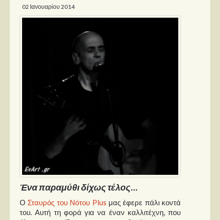
02 Ιανουαρίου 2014
Παρουσιάσεις
Δίσκοι
Σειρές
Ταινίες
Βιβλία
Video News
Καλλιτέχνες
Μουσικοί
Διάφοροι
Εκτός Συνόρων
Ένα παραμύθι δίχως τέλος…
Νέα
Ο
Σταυρός του Νότου Plus
μας έφερε πάλι κοντά
του. Αυτή τη φορά για να έναν καλλιτέχνη, που