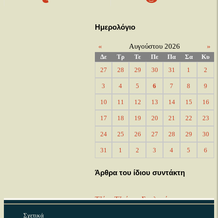
Ημερολόγιο
«
Αυγούστου 2026
»
Δε
Τρ
Τε
Πε
Πα
Σα
Κυ
27
28
29
30
31
1
2
3
4
5
6
7
8
9
10
11
12
13
14
15
16
17
18
19
20
21
22
23
24
25
26
27
28
29
30
31
1
2
3
4
5
6
Άρθρα του ίδιου συντάκτη
Τζένη Τζοάννα Σουλκούκη
19 Ιουλίου 2025
Κατηγορία:
Μουσικοί
Σχετικά