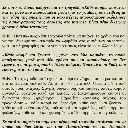
Σε αυτό το δίσκο υπάρχει και το τραγούδι «Κάθε κορμί» που είναι
και το μόνο που παρουσιάζεις μέσα από το youtube, σε αντίθεση με
την τάση της εποχής που οι καλλιτέχνες παρουσιάζουν ολόκληρες
τις δισκογραφικές τους δουλειές στο internet. Είναι θέμα έλλειψης
χρόνου ή θέμα τακτικής;
Θ.Κ.:
Πιστεύω πως κάθε τραγούδι πρέπει να παίρνει το χρόνο του και
να του δίνουμε την ευκαιρία να ωριμάζει στα αυτιά των ακροατών,
γιατί οι πληροφορίες και οι νέες προτάσεις είναι τόσες πολλές πλέον.
«Κάθε κορμί και ξενιτιά...», μένω στο ίδιο κομμάτι, το οποίο
ακούγοντας μετά από δύο χρόνια που το παρουσίασες σε live
εμφάνισή σου, μου προκαλεί άλλες σκέψεις. Ποιες είναι οι δικές σου
εικόνες, όταν το τραγουδάς;
Θ.Κ.:
Το τραγούδι αυτό έχει διφορούμενο νόημα, τόσο ερωτικό όσο
και κοινωνικο-πολιτικό. Αυτά τα δύο είναι αλληλένδετα μέσα από
αυτούς τους στίχους. Στιγμές συγκίνησης και εικόνες αποχωρισμού,
μοναξιάς, θανάτου αλλά και ελπίδας να ξανανταμώσουν κάποτε οι
άνθρωποι που ξεριζώθηκαν. Παραθέτω κάποιους στίχους του
τραγουδιού: «...κάθε κορμί και ξερονήσι, κάθε κορμί και ξενιτιά...,
κάθε κορμί κι ένα καράβι, κάθε κορμί και ρημαδιό..., κάθε κορμί και
φυλακή..., κάθε κορμί και χωρισμός..., κάθε κορμί ένα σ’ αγαπώ...».
Σε αυτό το σημείο να πάμε στο μέρος από το οποίο κατάγεσαι και να
πούμε και δύο λόγια για τους Παπιστάνους εκ της Νικαριάς