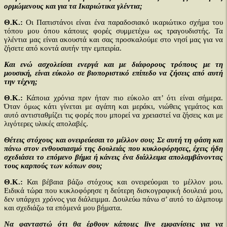
ορμώμενους και για τα Ικαριώτικα γλέντια;
Θ.Κ.:
Οι Παπιστάνοι είναι ένα παραδοσιακό ικαριώτικο σχήμα του
τόπου μου όπου κάποιες φορές συμμετέχω ως τραγουδιστής. Τα
γλέντια μας είναι ακουστά και σας προσκαλούμε στο νησί μας για να
ζήσετε από κοντά αυτήν την εμπειρία.
Και ενώ ασχολείσαι ενεργά και με διάφορους τρόπους με τη
μουσική, είναι εύκολο σε βιοποριστικό επίπεδο να ζήσεις από αυτή
την τέχνη;
Θ.Κ.:
Κάποια χρόνια πριν ήταν πιο εύκολο απ’ ότι είναι σήμερα.
Όταν όμως κάτι γίνεται με αγάπη και μεράκι, νιώθεις γεμάτος και
αυτό αντισταθμίζει τις φορές που μπορεί να χρειαστεί να ζήσεις και με
λιγότερες υλικές απολαβές.
Θέτεις στόχους και ονειρεύεσαι το μέλλον σου; Σε αυτή τη φάση και
πάνω στον ενθουσιασμό της δουλειάς που κυκλοφόρησες, έχεις ήδη
σχεδιάσει το επόμενο βήμα ή κάνεις ένα διάλλειμα απολαμβάνοντας
τους καρπούς των κόπων σου;
Θ.Κ.:
Και βέβαια βάζω στόχους και ονειρεύομαι το μέλλον μου.
Ειδικά τώρα που κυκλοφόρησε η δεύτερη δισκογραφική δουλειά μου,
δεν υπάρχει χρόνος για διάλειμμα. Δουλεύω πάνω σ’ αυτό το άλμπουμ
και σχεδιάζω τα επόμενά μου βήματα.
Να φανταστώ ότι θα έρθουν κάποιες live εμφανίσεις για να