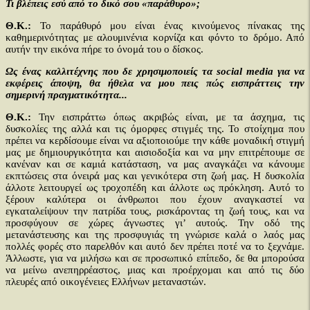
Τι βλέπεις εσύ από το δικό σου «παράθυρο»;
Θ.Κ.:
Το παράθυρό μου είναι ένας κινούμενος πίνακας της
καθημερινότητας με αλουμινένια κορνίζα και φόντο το δρόμο. Από
αυτήν την εικόνα πήρε το όνομά του ο δίσκος.
Ως ένας καλλιτέχνης που δε χρησιμοποιείς τα social media για να
εκφέρεις άποψη, θα ήθελα να μου πεις πώς εισπράττεις την
σημερινή πραγματικότητα...
Θ.Κ.:
Την εισπράττω όπως ακριβώς είναι, με τα άσχημα, τις
δυσκολίες της αλλά και τις όμορφες στιγμές της. Το στοίχημα που
πρέπει να κερδίσουμε είναι να αξιοποιούμε την κάθε μοναδική στιγμή
μας με δημιουργικότητα και αισιοδοξία και να μην επιτρέπουμε σε
κανέναν και σε καμιά κατάσταση, να μας αναγκάζει να κάνουμε
εκπτώσεις στα όνειρά μας και γενικότερα στη ζωή μας. Η δυσκολία
άλλοτε λειτουργεί ως τροχοπέδη και άλλοτε ως πρόκληση. Αυτό το
ξέρουν καλύτερα οι άνθρωποι που έχουν αναγκαστεί να
εγκαταλείψουν την πατρίδα τους, ρισκάροντας τη ζωή τους, και να
προσφύγουν σε χώρες άγνωστες γι’ αυτούς. Την οδό της
μετανάστευσης και της προσφυγιάς τη γνώρισε καλά ο λαός μας
πολλές φορές στο παρελθόν και αυτό δεν πρέπει ποτέ να το ξεχνάμε.
Άλλωστε, για να μιλήσω και σε προσωπικό επίπεδο, δε θα μπορούσα
να μείνω ανεπηρρέαστος, μιας και προέρχομαι και από τις δύο
πλευρές από οικογένειες Ελλήνων μεταναστών.