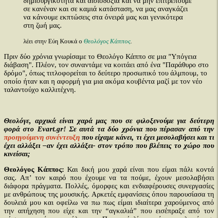
δημιουργικότητα και αισιοδοξία και να μην επιτρέπουμε
σε κανέναν και σε καμιά κατάσταση, να μας αναγκάζει
να κάνουμε εκπτώσεις στα όνειρά μας και γενικότερα
στη ζωή μας.
λέει στην Εύη Κουκά ο
Θεολόγος Κάππος
.
Πριν δύο χρόνια γνωρίσαμε το Θεολόγο Κάππο σε μια "Υπόγεια
διάβαση". Πλέον, τον συναντάμε να κοιτάει από ένα "Παράθυρο στο
δρόμο", όπως τιτλοφορείται το δεύτερο προσωπικό του άλμπουμ, το
οποίο ήταν και η αφορμή για μια ακόμα κουβέντα μαζί με τον νέο
ταλαντούχο καλλιτέχνη.
Θεολόγε, αρχικά είναι χαρά μας που σε φιλοξενούμε για δεύτερη
φορά στο Evart.gr! Σε αυτά τα δύο χρόνια που πέρασαν από την
προηγούμενη συνέντευξη
που είχαμε κάνει, τι έχει μεσολαβήσει και τι
έχει αλλάξει –αν έχει αλλάξει- στον τρόπο που βλέπεις το χώρο που
κινείσαι;
Θεολόγος Κάππος:
Και δική μου χαρά είναι που είμαι πάλι κοντά
σας. Απ’ τον καιρό που έχουμε να τα πούμε, έχουν μεσολαβήσει
διάφορα πράγματα. Πολλές, όμορφες και ενδιαφέρουσες συνεργασίες
με ανθρώπους της μουσικής. Αρκετές εμφανίσεις όπου παρουσίασα τη
δουλειά μου και οφείλω να πω πως είμαι ιδιαίτερα χαρούμενος από
την απήχηση που είχε και την “αγκαλιά” που εισέπραξε από τον