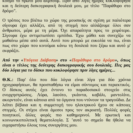
κόσμο το πρώτο μου άλμπουμ. Πριν από λίγες ημέρες κυκλοφόρησε
και η δεύτερη δισκογραφική δουλειά μου, με τίτλο "Παράθυρο στο
δρόμο".
Ο τρόπος που βλέπω το χώρο της μουσικής σε σχέση με παλιότερα
σίγουρα έχει αλλάξει, από τη στιγμή που αλλάζουμε όλοι σαν
άνθρωποι, μέρα με τη μέρα. Όχι απαραίτητα προς το χειρότερο.
Σίγουρα έχω αντιμετωπίσει εμπόδια. Έχω μάθει και συνεχίζω να
μαθαίνω μέσα από αυτά. Αυτό που μπορώ με ευκολία να πω, είναι
πως στο χώρο που κινούμαι κάνω τη δουλειά που ξέρω και αυτό μ'
εκφράζει.
Από την «
Υπόγεια Διάβαση
» στο «
Παράθυρο στο δρόμο
», όπως
είναι ο τίτλος της δεύτερης δισκογραφικής σου δουλειάς. Πες μας
δύο λόγια για το δίσκο που κυκλοφόρησε πριν λίγες ημέρες...
Θ.Κ.:
Παρ' όλο που δύο λόγια είναι λίγα για δύο χρόνια
ηχογραφήσεων, θα προσπαθήσω να είμαι σύντομος και περιεκτικός.
Ο δίσκος αυτός έχει έντονο το παραδοσιακό στοιχείο στις
ενορχηστρώσεις. Λύρα, λαούτο, γκάιντα, καβάλι, μαντολίνο,
ακορντεόν, είναι κάποια από τα όργανα που ντύνουν τα τραγούδια. Δε
λείπει βέβαια και η συμμετοχή του ηλεκτρικού ήχου σε κάποιες
στιγμές. Οι στίχοι είναι άμεσοι προς τον ακροατή. Πολλές φορές
ποιητικοί, άλλες φορές πιο καθημερινοί. Με ερωτική και
κοινωνικοπολιτική θεματολογία. Σ ’αυτό το σημείο θα ήθελα να
ευχαριστήσω όλους τους συνεργάτες μου.