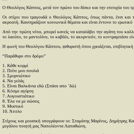
Ο Θεολόγος Κάππος, μετά τον πρώτο του δίσκο και την επιτυχία του τ
Οι στίχοι που τραγουδά ο Θεολόγος Κάππος, όπως πάντα, έτσι και 
ακροατή. Καυτηριάζουν κοινωνικά θέματα και είναι έντονο το ερωτικό σ
Από την πρώτη νότα, μπορεί κανείς να καταλάβει την αγάπη του καλλι
το λαούτο, το μαντολίνο, το καβάλι, το ακορντεόν, το κοντραμπάσο ε
Η φωνή του Θεολόγου Κάππου, ψιθυριστή όπου χρειάζεται, επιβλητική ό
“Παράθυρο στο δρόμο”
1. Κάθε κορμί
2. Πείτε μου πουλιά
3. Σμυρνιώτικο
4. Να γελάς
5. Είναι Βαλκάνια εδώ (Σπάσε απο ΄δώ)
6. Κόσμε αγύρτη
7. Αυγουστιάτικο
8. Έλα να με σώσεις
9. Μυστικό
10. Άτιτλο
Στίχους και μουσική υπογράφουν οι: Σταμάτης Μαρίνος, Δημήτρης Κα
μεγάλου ποιητή μας Ναπολέοντα Λαπαθιώτη.