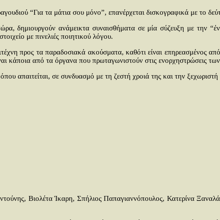
ραγουδιού “Για τα μάτια σου μόνο”, επανέρχεται δισκογραφικά με το δε
τώρα, δημιουργούν ανάμεικτα συναισθήματα σε μία σύζευξη με την “έ
τοιχείο με πινελιές ποιητικού λόγου.
τέχνη προς τα παραδοσιακά ακούσματα, καθότι είναι επηρεασμένος από 
ίναι κάποια από τα όργανα που πρωταγωνιστούν στις ενορχηστρώσεις των
που απαιτείται, σε συνδυασμό με τη ζεστή χροιά της και την ξεχωριστή 
ντούνης, Βιολέτα Ίκαρη, Σπήλιος Παπαγιαννόπουλος, Κατερίνα Ξαναλάτ