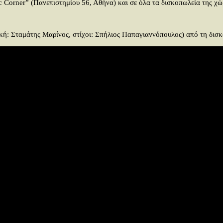
c Corner” (Πανεπιστημίου 56, Αθήνα) και σε όλα τα δισκοπωλεία της χώ
ική: Σταμάτης Μαρίνος, στίχοι: Σπήλιος Παπαγιαννόπουλος) από τη δισ