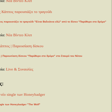
ρία:
Νέα Βίντεο Κλιπ
ς παρουσιάζει το τραγούδι "Είναι Βαλκάνια εδώ" από το δίσκο "Παράθυρο στο δρόμο"
ρία:
Νέα Βίντεο Κλιπ
| Παρουσίαση δίσκου "Παράθυρο στο δρόμο" στο Σταυρό του Νότου
ρία:
Live & Συναυλίες
ς:
ngle των Honeybadger "The Wolf"