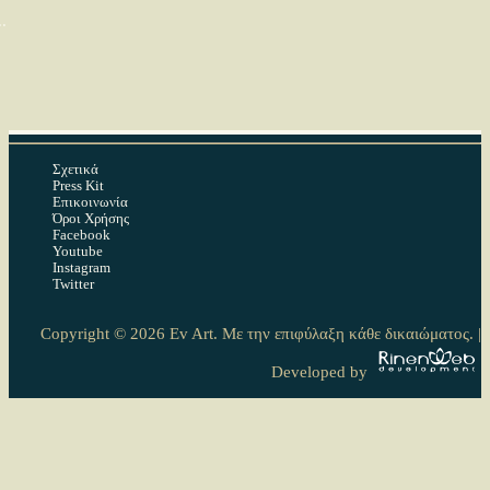
.
Σχετικά
Press Kit
Επικοινωνία
Όροι Χρήσης
Facebook
Youtube
Instagram
Twitter
Copyright © 2026 Ev Art. Με την επιφύλαξη κάθε δικαιώματος. |
Δημοφιλέστερα στην κατηγορία
Developed by
Τελευταίες αναρτήσεις στο EvArt.gr