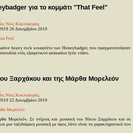
eybadger για το κομμάτι "That Feel"
ς
ίες
Νέες Κυκλοφορίες
 2019
26 Δεκεμβρίου 2019
ernative heavy rock κουαρτέτο των Honeybadger, που πραγματοποίησαν
υνοδεία ενός εξαιρετικού animation lyric video.
.
ίκου Ξαρχάκου και της Μάρθα Μορελεόν
ς
ίες
Νέες Κυκλοφορίες
 2019
22 Δεκεμβρίου 2019
ρθα Μορελεόν. Σε στίχους και μουσική του Νίκου Ξαρχάκου και σε
 μια ταξιδιάρικη μουσική με ύφος λάτιν είναι τα χαρακτηριστικά που