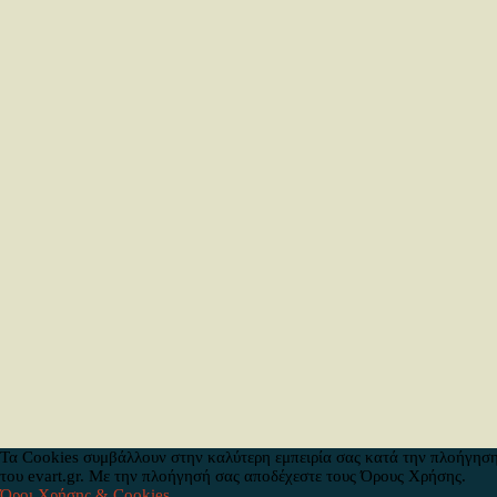
Τα Cookies συμβάλλουν στην καλύτερη εμπειρία σας κατά την πλοήγηση
του evart.gr. Με την πλοήγησή σας αποδέχεστε τους Όρους Χρήσης.
Όροι Χρήσης & Cookies