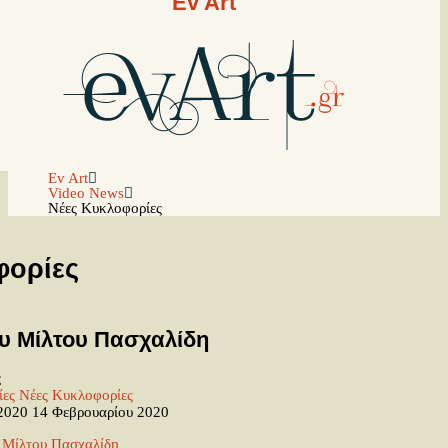
Ev Art
Ev Art
Video News
Νέες Κυκλοφορίες
φορίες
ου Μίλτου Πασχαλίδη
ς
ίες
Νέες Κυκλοφορίες
 2020
14 Φεβρουαρίου 2020