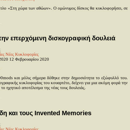
τίτλο «Στη χώρα των αθώων». Ο ομώνυμος δίσκος θα κυκλοφορήσει, σε
.
την επερχόμενη δισκογραφική δουλειά
ς
ίες
Νέες Κυκλοφορίες
 2020
12 Φεβρουαρίου 2020
000mods και μόλις σήμερα δόθηκε στην δημοσιότητα το εξώφυλλό του.
ογραφικής κυκλοφορίας του κουαρτέτο, δείχνει για μια ακόμη φορά την
 το ηχητικό αποτέλεσμα της νέας τους δουλειάς.
.
η και τους Invented Memories
ς
ίες
Νέες Κυκλοφορίες