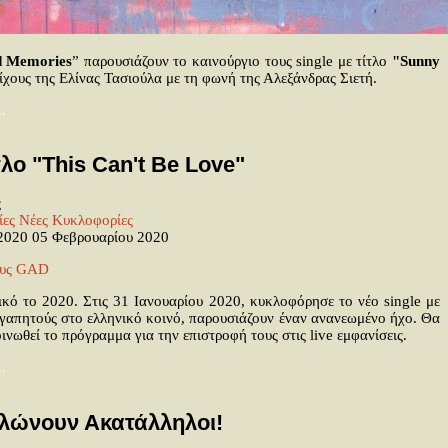
d Memories
” παρουσιάζουν το καινούργιο τους single με τίτλο
"
Sunny
ίχους της Ελίνας Τασιούλα με τη φωνή της Αλεξάνδρας Σιετή.
.
λο "This Can't Be Love"
ς
ίες
Νέες Κυκλοφορίες
 2020
05 Φεβρουαρίου 2020
κό το 2020. Στις 31 Ιανουαρίου 2020, κυκλοφόρησε το νέο single με
αγαπητούς στο ελληνικό κοινό, παρουσιάζουν έναν ανανεωμένο ήχο. Θα
ωθεί το πρόγραμμα για την επιστροφή τους στις live εμφανίσεις.
.
ηλώνουν Ακατάλληλοι!