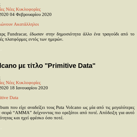
ς
ίες
Νέες Κυκλοφορίες
 2020
04 Φεβρουαρίου 2020
ερς Fundracar, έδωσαν στην δημοσιότητα άλλο ένα τραγούδι από το
κές πλατφόρμες εντός των ημερών.
.
cano με τίτλο "Primitive Data"
ς
ίες
Νέες Κυκλοφορίες
 2020
18 Ιανουαρίου 2020
bum που είχε αναδείξει τους Puta Volcano ως μία από τις μεγαλύτερες
σε σειρά “AMMA” δείχνοντας πιο ορεξάτοι από ποτέ. Απόδειξη για αυτό
ιότητας και ηχεί φρέσκο όσο ποτέ.
.