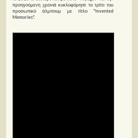
Στήλες
προηγούμενη χρονιά κυκλοφόρησε το τρίτο του
προσωπικό άλμπουμ με τίτλο "Invented
Polls
Memories".
Small Talk
Blog