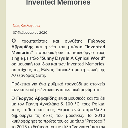
Invented Memories
Παρουσιάσεις
Δίσκοι
Νέες Κυκλοφορίες
07 Φεβρουαρίου 2020
Σειρές
Ο
τρομπετίστας και συνθέτης
Γιώργος
Ταινίες
Αβραμίδης
και η νέα του μπάντα “
Invented
Βιβλία
Memories
” παρουσιάζουν το καινούργιο τους
single με τίτλο
"
Sunny
Days
In
A
Cynical
World
"
Video News
σε μουσική του ίδιου και των Invented Memories,
σε στίχους της Ελίνας Τασιούλα με τη φωνή της
Καλλιτέχνες
Αλεξάνδρας Σιετή.
Πρόκειται για ένα ρυθμικό τραγούδι με στοιχεία
Μουσικοί
jazz και soul με έντονα αντιπολεμικά μηνύματα!
Διάφοροι
Ο
Γιώργος Αβραμίδης
είναι μουσικός και παίζει
Εκτός Συνόρων
με τον Γιάννη Αγγελάκα & 100 °C, τους Polkar,
τους Tuflon και τους Εκμέκ ενώ παράλληλα
Νέα
δημιουργεί τις δικές του μουσικές. Το 2013
κυκλοφόρησε το πρώτο του cd με τίτλο "Protocol",
το 2015 το δεύτερό του με τίτλο "Voyager" και την