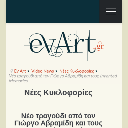
Ev Art
Video News
Νέες Κυκλοφορίες
Νέο τραγούδι από τον Γιώργο Αβραμίδη και τους Invented
Memories
Νέες Κυκλοφορίες
Ραπόρτο
Live & Συναυλίες
Θέατρο
Νέο τραγούδι από τον
Γιώργο Αβραμίδη και τους
Συνεντεύξεις