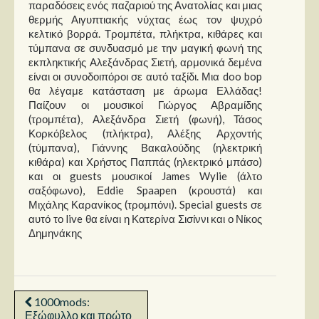
παραδόσεις ενός παζαριού της Ανατολίας και μιας
θερμής Αιγυπτιακής νύχτας έως τον ψυχρό
κελτικό βορρά. Τρομπέτα, πλήκτρα, κιθάρες και
τύμπανα σε συνδυασμό με την μαγική φωνή της
εκπληκτικής Αλεξάνδρας Σιετή, αρμονικά δεμένα
είναι οι συνοδοιπόροι σε αυτό ταξίδι. Μια doo bop
θα λέγαμε κατάσταση με άρωμα Ελλάδας!
Παίζουν οι μουσικοί Γιώργος Αβραμίδης
(τρομπέτα), Αλεξάνδρα Σιετή (φωνή), Τάσος
Κορκόβελος (πλήκτρα), Αλέξης Αρχοντής
(τύμπανα), Γιάννης Βακαλούδης (ηλεκτρική
κιθάρα) και Χρήστος Παππάς (ηλεκτρικό μπάσο)
και οι guests μουσικοί James Wylie (άλτο
σαξόφωνο), Εddie Spaapen (κρουστά) και
Μιχάλης Καρανίκος (τρομπόνι). Special guests σε
αυτό το live θα είναι η Κατερίνα Σισίννι και ο Νίκος
Δημηνάκης
1000mods:
Εξώφυλλο και πρώτο