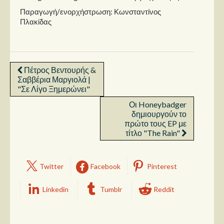
Παραγωγή/ενορχήστρωση: Κωνσταντίνος
Πλακίδας
Πέτρος Βεντουρής &
Σαββέρια Μαργιολά |
"Σε Λίγο Ξημερώνει"
Οι Honeybadger
δημιουργούν το
πρώτο τους EP με
τίτλο "The Rain"
Twitter
Facebook
Pinterest
Linkedin
Tumblr
Reddit