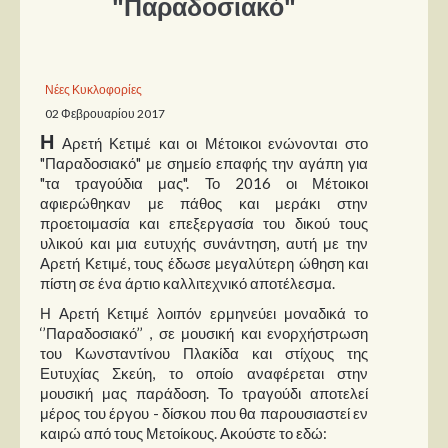
"Παραδοσιακό"
Παρουσιάσεις
Δίσκοι
Νέες Κυκλοφορίες
02 Φεβρουαρίου 2017
Σειρές
Η
Αρετή Κετιμέ και οι Μέτοικοι ενώνονται στο
Ταινίες
"Παραδοσιακό" με σημείο επαφής την αγάπη για
Βιβλία
"τα τραγούδια μας". Το 2016 οι Μέτοικοι
αφιερώθηκαν με πάθος και μεράκι στην
Video News
προετοιμασία και επεξεργασία του δικού τους
υλικού και μια ευτυχής συνάντηση, αυτή με την
Καλλιτέχνες
Αρετή Κετιμέ, τους έδωσε μεγαλύτερη ώθηση και
πίστη σε ένα άρτιο καλλιτεχνικό αποτέλεσμα.
Μουσικοί
Η Αρετή Κετιμέ λοιπόν ερμηνεύει μοναδικά το
Διάφοροι
‘’Παραδοσιακό’’ , σε μουσική και ενορχήστρωση
του Κωνσταντίνου Πλακίδα και στίχους της
Εκτός Συνόρων
Ευτυχίας Σκεύη, το οποίο αναφέρεται στην
μουσική μας παράδοση. Το τραγούδι αποτελεί
Νέα
μέρος του έργου - δίσκου που θα παρουσιαστεί εν
καιρώ από τους Μετοίκους. Ακούστε το εδώ: