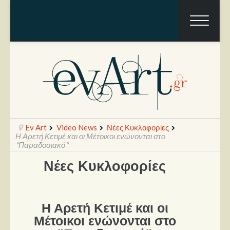
Ev Art
Video News
Νέες Κυκλοφορίες
Η Αρετή Κετιμέ και οι Μέτοικοι ενώνονται στο
"Παραδοσιακό"
Νέες Κυκλοφορίες
Ραπόρτο
Live & Συναυλίες
Θέατρο
Η Αρετή Κετιμέ και οι
Μέτοικοι ενώνονται στο
Συνεντεύξεις