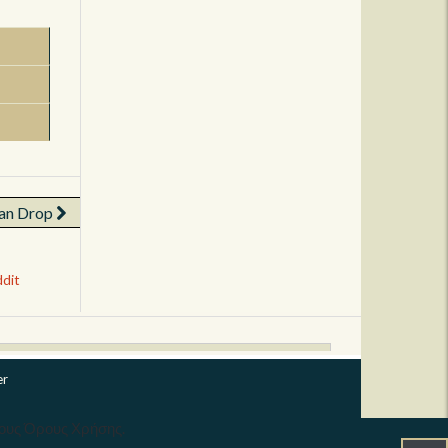
Man Drop
dit
er
τους Όρους Χρήσης.
 κάθε δικαιώματος. | Developed by