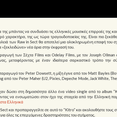
 της μπάντας να συνδυάσει τις ελληνικές μουσικές επιρροές της κα
ρό χαρακτήρα, της ως τώρα τραγουδοποιείας της. Είναι πιο ξεκά
λειά των Raw in Sect θα αποτελεί μια ολοκληρωμένη επαφή του σ
 να «ξεκλειδώνει» νέα όρια στην έκφρασή του.
αραγωγή των Σέχτα Films και Odelay Films, με τον Joseph Ollman
ήνας, μεταφέροντας με έναν ιδιαίτερα σαρκαστικό τρόπο την σ
αραγωγό τον Peter Dowsett, η μίξη έγινε από τον Matt Bayles (Botc
ing από τον Peter Maher (U2, Pixies, Depeche Mode, Jack White, The
χαν δώσει στη δημοσιότητα άλλο ένα video single από το album “Ki
άντας να ενσωματώσει στον ήχο της στοιχεία από την Ελληνική π
 στα Ελληνικά
 Sect και προπαραγγείλτε σε αυτό το “Kitro” και ακολουθήστε τους 
για όλες τις επερχόμενες δραστηριότητες του σχήματος.