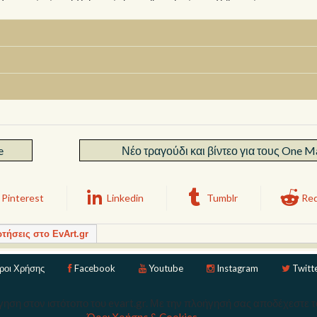
e
Νέο τραγούδι και βίντεο για τους One 
Pinterest
Linkedin
Tumblr
Red
ρτήσεις στο EvArt.gr
ροι Χρήσης
Facebook
Youtube
Instagram
Twitt
ηση στον ιστότοπο του evart.gr. Με την πλοήγησή σας αποδέχεστε 
Copyright © 2026 Ev Art. Με την επιφύλαξη