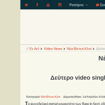
Ραπόρτο
Συ
Ev Art
Video News
Νέα Βίντεο Κλιπ
Δεύτε
Ν
Δεύτερο video singl
Κατηγορία:
Νέα Βίντεο Κλιπ
Δημοσιεύθηκε : 24 Απριλίου 2018
Τ
ο ψυχεδελικό metal κουαρτέτο των Raw in Sect, 