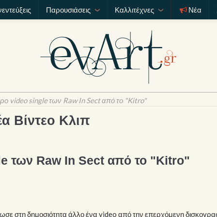
νεντεύξεις
Παρουσιάσεις
Καλλιτέχνες
Νέα
ρο video single των Raw In Sect από το "Kitro"
έα Βίντεο Κλιπ
e των Raw In Sect από το "Kitro"
έδωσε στη δημοσιότητα άλλο ένα video από την επερχόμενη δισκογρα