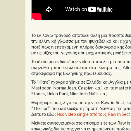
Το εν λόγω τραγούδι αποτελεί άλλη μια προσπάθεια
την ελληνική γλώσσα με τον ψυχεδελικό και αιχμη
ποτέ πως η επερχόμενη πλήρης δισκογραφικής δου
με τις ρίζες του, γεγονός που μέχρι στιγμής μοιάζει
Το ιδιαίτερα ενδιαφέρον video αποτελεί μια συμπ
σκηνοθέτη και εκτυλίσσεται στο κέντρο της Αθ
ατμόσφαιρα της Ελληνικής πρωτεύουσας.
Το “Kitro” ηχογραφήθηκε σε Ελλάδα και Αγγλία με π
Mastodon, Norma Jean, Caspian κ.α.) και το master
Stones, Linkin Park, Nine Inch Nails κ.α.).
Θυμίζουμε πως λίγο καιρό πριν, οι Raw in Sect, εί
“Therion” που κατέδειξε τη πρώτη διάθεση της μπ
Δείτε το εδώ:
Νέο video single από τους Raw In Sect
Μείνετε συντονισμένοι στο επίσημο site των Raw in
κοινωνικής δικτύωσης για να ενημερώνεστε πρώτοι 