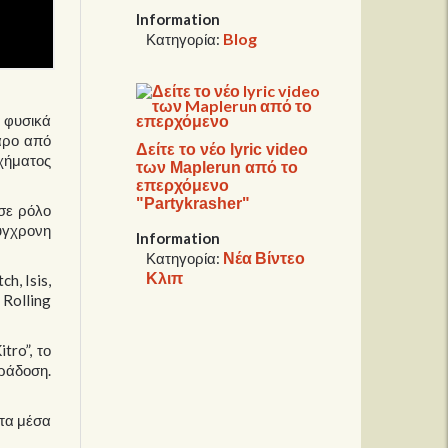
Information
Blog
Κατηγορία:
ι φυσικά
θαρο από
Δείτε το νέο lyric video
χήματος
των Maplerun από το
επερχόμενο
"Partykrasher"
 σε ρόλο
ύγχρονη
Information
Νέα Βίντεο
Κατηγορία:
Κλιπ
h, Isis,
 Rolling
tro”, το
αράδοση.
στα μέσα