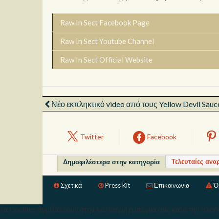
Raw In Sect Facebook Page
Raw In Sect Youtube Channel
Raw In Sect Official Website
Νέο εκπληκτικό video από τους Yellow Devil Sauc
Twitter
Facebook
Τελευταίες ανα
Δημοφιλέστερα στην κατηγορία
Σχετικά
Press Kit
Επικοινωνία
Ό
Τα Cookies συμβάλλουν στην καλύτερη εμπειρία σας κατά την πλοήγ