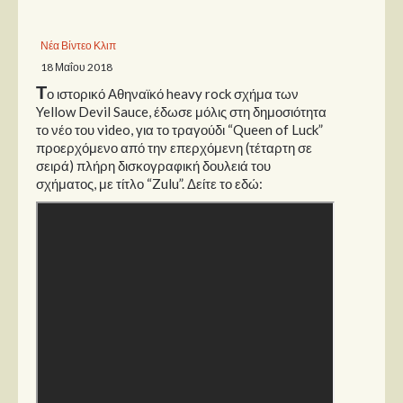
Παρουσιάσεις
Νέα Βίντεο Κλιπ
18 Μαΐου 2018
Δίσκοι
Τ
ο ιστορικό Αθηναϊκό heavy rock σχήμα των
Σειρές
Yellow Devil Sauce, έδωσε μόλις στη δημοσιότητα
το νέο του video, για το τραγούδι “Queen of Luck”
Ταινίες
προερχόμενο από την επερχόμενη (τέταρτη σε
Βιβλία
σειρά) πλήρη δισκογραφική δουλειά του
σχήματος, με τίτλο “Zulu”. Δείτε το εδώ:
Video News
Καλλιτέχνες
Μουσικοί
Διάφοροι
Εκτός Συνόρων
Νέα