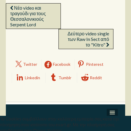
Νέο video και
τραγούδι για τους
Θεσσαλονικιούς
Serpent Lord
Δεύτερο video single
των Raw In Sect από
το "Kitro"
Twitter
Facebook
Pinterest
Linkedin
Tumblr
Reddit
Τα Cookies συμβάλλουν στην καλύτερη εμπειρία σας κατά την
Σχετικά
πλοήγηση στον ιστότοπο του evart.gr. Με την πλοήγησή σας
Copyright © 2026 Ev Art. Με την επιφύλαξη κάθε
αποδέχεστε τους Όρους Χρήσης.