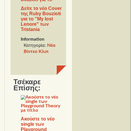
Δείτε το νέο Cover
της Ruby Bouzioti
για το "My lost
Lenore" των
Tristania
Information
Νέα
Κατηγορία:
Βίντεο Κλιπ
Τσέκαρε
Επίσης:
Ακούστε το νέο
single των
Playground