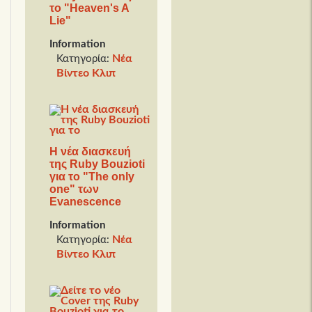
το "Ηeaven's A
Lie"
Information
Νέα
Κατηγορία:
Βίντεο Κλιπ
Η νέα διασκευή
της Ruby Bouzioti
για το "The only
one" των
Evanescence
Information
Νέα
Κατηγορία:
Βίντεο Κλιπ