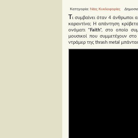
Κατηγορία:
Νέες Κυκλοφορίες
Δημοσιε
Τ
ι συμβαίνει όταν 4 άνθρωποι α
καραντίνα; Η απάντηση κρύβετα
ονόματι "
Faith
", στο οποίο συ
μουσικοί που συμμετέχουν στο
ντράμερ της thrash metal μπάντα