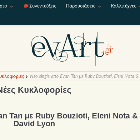
ρτο
Συνεντεύξεις
Παρουσιάσεις
Καλλιτέχνες
υκλοφορίες
Νέο single από Evan Tan με Ruby Bouzioti, Eleni Nota &
Νέες Κυκλοφορίες
n Tan με Ruby Bouzioti, Eleni Nota &
David Lyon