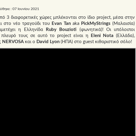
ύθηκε : 07 Ιουνίου 2021
πό 3 διαφορετικές χώρες μπλέκονται στο ίδιο project, μέσα στην
ι στο νέο τραγούδι του
Evan Tan
aka
PickMyStrings
(Μαλαισία)
μμετέχει η Ελληνίδα
Ruby Bouzioti
(φωνητικά)! Οι υπόλοιποι
 πλευρό τους σε αυτό το project είναι η
Eleni
Nota
(Ελλάδα),
ς
N
ERVOSA
και ο
David Lyon
(ΗΠΑ) στο guest κιθαριστικό σόλο!