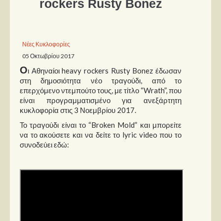
rockers Rusty Bonez
Παρουσιάσεις
Δίσκοι
Νέες Κυκλοφορίες
05 Οκτωβρίου 2017
Σειρές
Ο
ι Αθηναίοι heavy rockers Rusty Bonez έδωσαν
Ταινίες
στη δημοσιότητα νέο τραγούδι, από το
Βιβλία
επερχόμενο ντεμπούτο τους, με τίτλο “Wrath”, που
είναι προγραμματισμένο για ανεξάρτητη
Video News
κυκλοφορία στις 3 Νοεμβρίου 2017.
Καλλιτέχνες
Το τραγούδι είναι το “Broken Mold” και μπορείτε
να το ακούσετε και να δείτε το lyric video που το
συνοδεύει εδώ:
Μουσικοί
Διάφοροι
Εκτός Συνόρων
Νέα