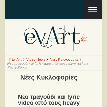
Ev Art
Video News
Νέες Κυκλοφορίες
Νέο τραγούδι και lyric video από τους heavy rockers
Rusty Bonez
Νέες Κυκλοφορίες
Ραπόρτο
Live & Συναυλίες
Θέατρο
Νέο τραγούδι και lyric
video από τους heavy
Συνεντεύξεις