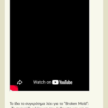
Στήλες
Polls
Small Talk
Blog
Το ίδιο το συγκρότημα λέει για το “Broken Mold”: