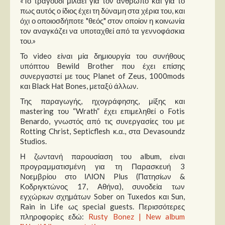
«Το τραγούδι μιλάει για τον άνθρωπο και για το
πως αυτός ο ίδιος έχει τη δύναμη στα χέρια του, και
όχι ο οποιοσδήποτε "θεός" στον οποίον η κοινωνία
τον αναγκάζει να υποταχθεί από τα γεννοφάσκια
του.»
Το video είναι μία δημιουργία του συνήθους
υπόπτου Bewild Brother που έχει επίσης
συνεργαστεί με τους Planet of Zeus, 1000mods
και Black Hat Bones, μεταξύ άλλων.
Της παραγωγής, ηχογράφησης, μίξης και
mastering του “Wrath” έχει επιμεληθεί ο Fotis
Benardo, γνωστός από τις συνεργασίες του με
Rotting Christ, Septicflesh κ.α., στα Devasoundz
Studios.
Η ζωντανή παρουσίαση του album, είναι
προγραμματισμένη για τη Παρασκευή 3
Νοεμβρίου στο ΙΛΙΟΝ Plus (Πατησίων &
Κοδριγκτώνος 17, Αθήνα), συνοδεία των
εγχώριων σχημάτων Sober on Tuxedos και Sun,
Rain in Life ως special guests. Περισσότερες
πληροφορίες εδώ:
Rusty Bonez | New album