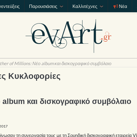
νεντεύξεις
Παρουσιάσεις
Καλλιτέχνες
Νέα
her of Millions: Νέο album και δισκογραφικό συμβόλαιο
ες Κυκλοφορίες
έο album και δισκογραφικό συμβόλαιο
 2017
οίνωσαν τη συνεργασία τους με τη Σουηδική δισκογραφική εταιρεία V