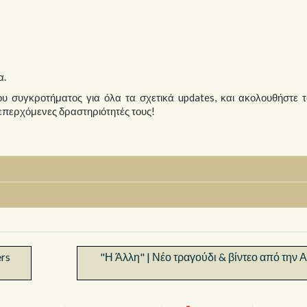
α.
ου συγκροτήματος για όλα τα σχετικά updates, και ακολουθήστε 
 επερχόμενες δραστηριότητές τους!
ers
"Η Άλλη" | Νέο τραγούδι & βίντεο από την