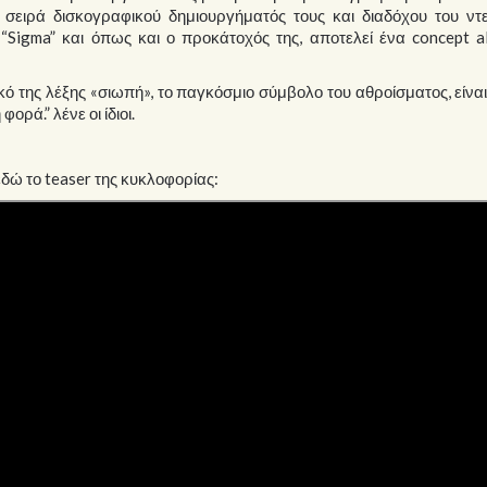
ε σειρά δισκογραφικού δημιουργήματός τους και διαδόχου του ντ
 “Sigma” και όπως και ο προκάτοχός της, αποτελεί ένα concept 
ό της λέξης «σιωπή», το παγκόσμιο σύμβολο του αθροίσματος, είνα
ορά.” λένε οι ίδιοι.
εδώ το teaser της κυκλοφορίας: