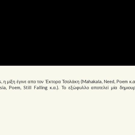
 η μίξη έγινε απο τον Έκτορα Τσολάκη (Mahakala, Need, Poem κ.α.
a, Poem, Still Falling κ.α.). Το εξώφυλλο αποτελεί μία δημιου