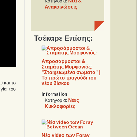
Νέα &
Κατηγορία:
Ανακοινώσεις
Τσέκαρε Επίσης:
Απροσάρμοστοι &
Σταμάτης Μορφονιός:
"Στοιχειωμένα σώματα" |
Το πρώτο τραγούδι του
) και το
νέου δίσκου
ργία του
Information
Νέες
Κατηγορία:
Κυκλοφορίες
Νέο video των Foray