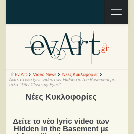
Ev Art
Video News
Νέες Κυκλοφορίες
Δείτε το νέο lyric video των Hidden in the Basement με
τίτλο "Till I Close my Eyes"
Νέες Κυκλοφορίες
Ραπόρτο
Live & Συναυλίες
Θέατρο
Δείτε το νέο lyric video των
Hidden in the Basement με
Συνεντεύξεις