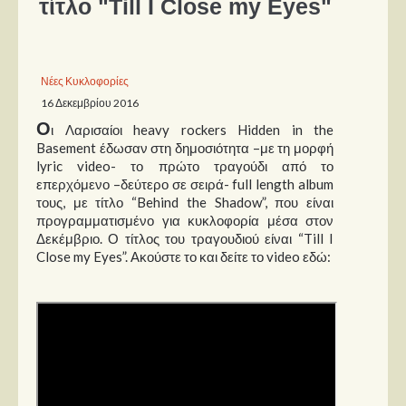
τίτλο "Till I Close my Eyes"
Παρουσιάσεις
Δίσκοι
Νέες Κυκλοφορίες
16 Δεκεμβρίου 2016
Σειρές
Ο
ι Λαρισαίοι heavy rockers Hidden in the
Ταινίες
Basement έδωσαν στη δημοσιότητα –με τη μορφή
Βιβλία
lyric video- το πρώτο τραγούδι από το
επερχόμενο –δεύτερο σε σειρά- full length album
Video News
τους, με τίτλο “Behind the Shadow”, που είναι
προγραμματισμένο για κυκλοφορία μέσα στον
Καλλιτέχνες
Δεκέμβριο. Ο τίτλος του τραγουδιού είναι “Till I
Close my Eyes”. Ακούστε το και δείτε το video εδώ:
Μουσικοί
Διάφοροι
Εκτός Συνόρων
Νέα