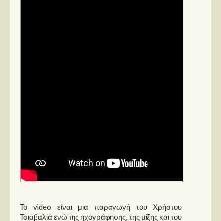
Στήλες
Polls
Small Talk
Blog
Το video είναι μια παραγωγή του Χρήστου
Τσιαβαλιά ενώ της ηχογράφησης, της μίξης και του