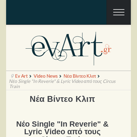
Ev Art
Video News
Νέα Βίντεο Κλιπ
Νέο Single "In Reverie" & Lyric Video από τους Circus
Train
Νέα Βίντεο Κλιπ
Ραπόρτο
Live & Συναυλίες
Θέατρο
Νέο Single "In Reverie" &
Lyric Video από τους
Συνεντεύξεις