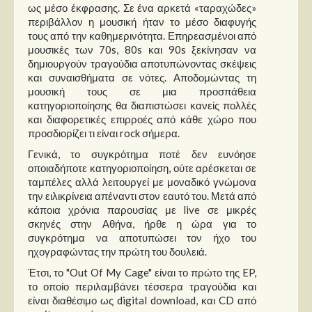
ως μέσο έκφρασης. Σε ένα αρκετά «ταραχώδες»
περιβάλλον η μουσική ήταν το μέσο διαφυγής
τους από την καθημερινότητα. Επηρεασμένοι από
μουσικές των 70s, 80s και 90s ξεκίνησαν να
δημιουργούν τραγούδια αποτυπώνοντας σκέψεις
και συναισθήματα σε νότες. Αποδομώντας τη
μουσική τους σε μια προσπάθεια
κατηγοριοποίησης θα διαπιστώσει κανείς πολλές
και διαφορετικές επιρροές από κάθε χώρο που
προσδιορίζει τι είναι rock σήμερα.
Γενικά, το συγκρότημα ποτέ δεν ευνόησε
οποιαδήποτε κατηγοριοποίηση, ούτε αρέσκεται σε
ταμπέλες αλλά λειτουργεί με μοναδικό γνώμονα
την ειλικρίνεια απέναντι στον εαυτό του. Μετά από
κάποια χρόνια παρουσίας με live σε μικρές
σκηνές στην Αθήνα, ήρθε η ώρα για το
συγκρότημα να αποτυπώσει τον ήχο του
ηχογραφώντας την πρώτη του δουλειά.
Έτσι, το "Out Of My Cage" είναι το πρώτο της EP,
το οποίο περιλαμβάνει τέσσερα τραγούδια και
είναι διαθέσιμο ως digital download, και CD από