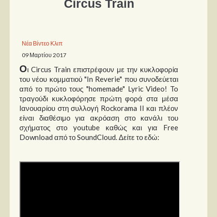
Circus Train
Παρουσιάσεις
Δίσκοι
Νέα Βίντεο Κλιπ
09 Μαρτίου 2017
Σειρές
Ο
ι Circus Train επιστρέφουν με την κυκλοφορία
Ταινίες
του νέου κομματιού "In Reverie" που συνοδεύεται
Βιβλία
από το πρώτο τους "homemade" Lyric Video! To
τραγούδι κυκλοφόρησε πρώτη φορά στα μέσα
Video News
Ιανουαρίου στη συλλογή Rockorama II και πλέον
είναι διαθέσιμο για ακρόαση στο κανάλι του
Καλλιτέχνες
σχήματος στο youtube καθώς και για Free
Download από το SoundCloud. Δείτε το εδώ:
Μουσικοί
Διάφοροι
Εκτός Συνόρων
Νέα