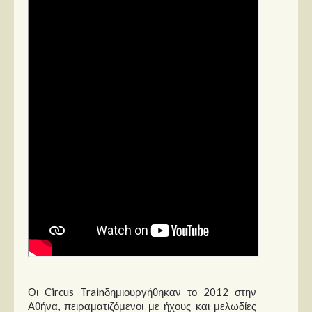
Στήλες
Polls
Small Talk
Blog
Οι Circus Trainδημιουργήθηκαν το 2012 στην
Αθήνα, πειραματιζόμενοι με ήχους και μελωδίες