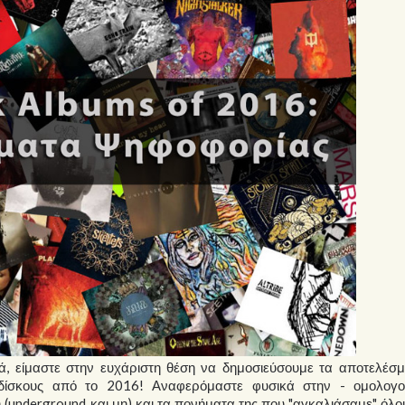
, είμαστε στην ευχάριστη θέση να δημοσιεύσουμε τα αποτελέσμ
δίσκους από το 2016! Αναφερόμαστε φυσικά στην - ομολογ
nderground και μη) και τα πονήματα της που "αγκαλιάσαμε" όλοι 