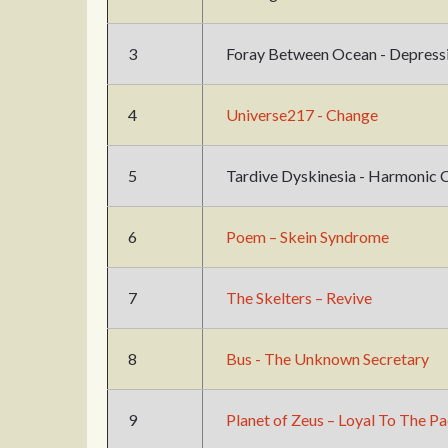
3
Foray Between Ocean - Depress
4
Universe217 - Change
5
Tardive Dyskinesia - Harmonic 
6
Poem – Skein Syndrome
7
The Skelters – Revive
8
Bus - The Unknown Secretary
9
Planet of Zeus – Loyal To The P