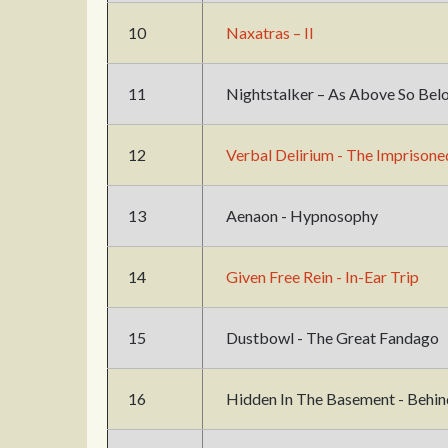
10
Naxatras – II
11
Nightstalker – As Above So Bel
12
Verbal Delirium - The Imprisone
13
Aenaon - Hypnosophy
14
Given Free Rein - In-Ear Trip
15
Dustbowl - The Great Fandago
16
Hidden In The Basement - Behi