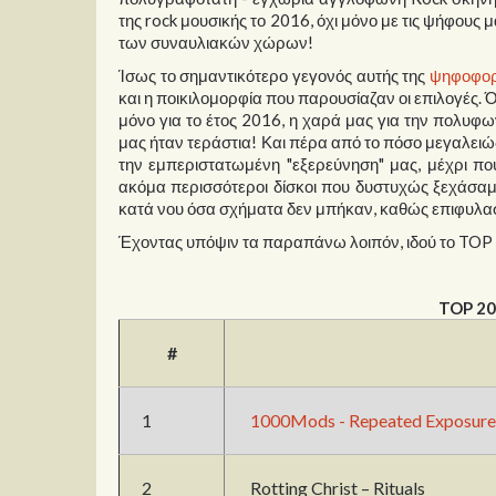
της rock μουσικής το 2016, όχι μόνο με τις ψήφους μα
των συναυλιακών χώρων!
Ίσως το σημαντικότερο γεγονός αυτής της
ψηφοφορ
και η ποικιλομορφία που παρουσίαζαν οι επιλογές. 
μόνο για το έτος 2016, η χαρά μας για την πολυφων
μας ήταν τεράστια! Και πέρα από το πόσο μεγαλειώδη
την εμπεριστατωμένη "εξερεύνηση" μας, μέχρι πο
ακόμα περισσότεροι δίσκοι που δυστυχώς ξεχάσαμε
κατά νου όσα σχήματα δεν μπήκαν, καθώς επιφυλασ
Έχοντας υπόψιν τα παραπάνω λοιπόν, ιδού το TOP 
TOP 20
#
1
1000Mods - Repeated Exposure t
2
Rotting Christ – Rituals