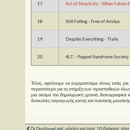
17
Art of Simplicity - When Fables 
18
Still Falling - Free of Avidya
19
Despite Everything - Trails
20
4LT. - Puppet Syndrome Society
Τέλος, οφείλουμε να ευχαριστούμε όλους εσάς για 
περισσότερο για τη στήριξη των προσπαθειών όλων
μια ακόμα πιο δημιουργική χρονιά, δισκογραφικά κ
δυσκολίες παραγωγής καλής και ποιοτικής μουσικής
Οι Dustbowl μας μιλούν για τους 10 Δίσκους που