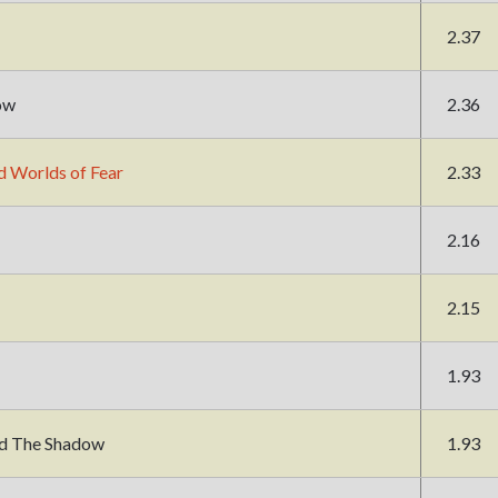
2.37
ow
2.36
d Worlds of Fear
2.33
2.16
2.15
1.93
nd The Shadow
1.93