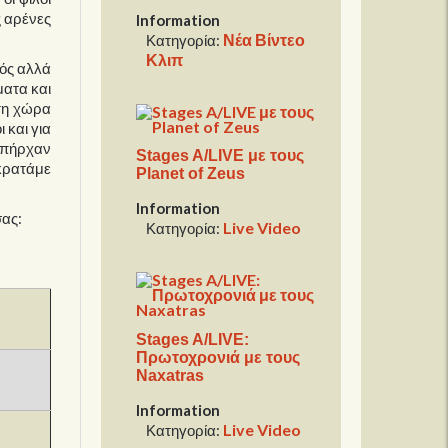
ς αρένες
Information
Νέα Βίντεο
Κατηγορία:
Κλιπ
μός αλλά
ματα και
στη χώρα
 και για
 υπήρχαν
Stages A/LIVE με τους
 κρατάμε
Planet of Zeus
Information
σας:
Live Video
Κατηγορία:
Stages A/LIVE:
Πρωτοχρονιά με τους
Naxatras
Information
Live Video
Κατηγορία: