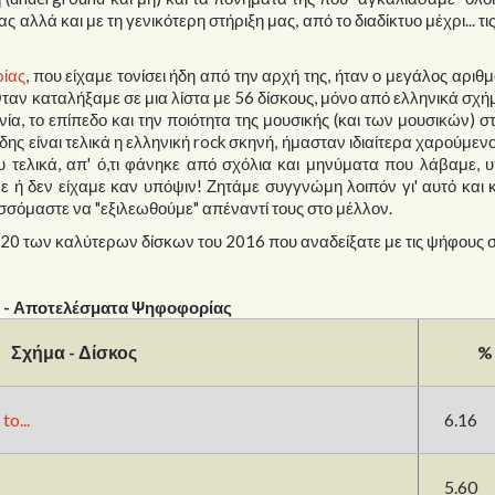
ς αλλά και με τη γενικότερη στήριξη μας, από το διαδίκτυο μέχρι... τι
ίας
, που είχαμε τονίσει ήδη από την αρχή της, ήταν ο μεγάλος αριθ
Όταν καταλήξαμε σε μια λίστα με 56 δίσκους, μόνο από ελληνικά σχή
ία, το επίπεδο και την ποιότητα της μουσικής (και των μουσικών) 
ς είναι τελικά η ελληνική rock σκηνή, ήμασταν ιδιαίτερα χαρούμενοι
υ τελικά, απ' ό,τι φάνηκε από σχόλια και μηνύματα που λάβαμε,
 ή δεν είχαμε καν υπόψιν! Ζητάμε συγγνώμη λοιπόν γι' αυτό και
σόμαστε να "εξιλεωθούμε" απέναντί τους στο μέλλον.
20 των καλύτερων δίσκων του 2016 που αναδείξατε με τις ψήφους 
 - Αποτελέσματα Ψηφοφορίας
Σχήμα - Δίσκος
%
o...
6.16
5.60