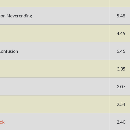
ion Neverending
5.48
4.49
Confusion
3.45
3.35
3.07
2.54
ack
2.40