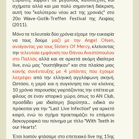
Στήλες
σχήματα αλλά και μια πολύ σημαντική διάκριση,
αυτή του "καλύτερου νέου act της χρονιάς" στο
Polls
20ο Wave-Gotik-Treffen Festival της Λειψίας
(2011).
Small Talk
Μόνο τα τελευταία δύο χρόνια είχαμε την ευκαιρία
Blog
να τους δούμε
μαζί με την Angel Olsen
,
ανοίγοντας για τους Sisters Of Mercy
, κλείνοντας
την
τελευταία εμφάνιση του Θάνου Ανεστόπουλου
στο Παλλάς
αλλά και σε αρκετά ακόμη ιδιαίτερα
live, ενώ μας "συστήθηκαν" και στα πλαίσια μιας
κοινής συνέντευξης με 4 μπάντες που έχουμε
λατρέψει
από την ελληνική αγγλόφωνη σκηνή.
Ωστόσο, η χαρά και η συγκίνηση του να κλείνεις
10 χρόνια παρουσίας γιορτάζοντας την επέτειο με
φίλους σε έναν ιστορικό χώρο, όπως το AN Club,
προσδίδει μια ιδιαίτερη βαρύτητα... ειδικά αν
πρόκειται για την "Last Live Infection" για αρκετό
καιρό, ενώ το σχήμα προετοιμάζει το επόμενο
δισκογραφικό του πόνημα με τίτλο "With Teeth in
our Hearts".
Έτσι λοιπόν φτάσαμε στο επετειακό live της 15ης