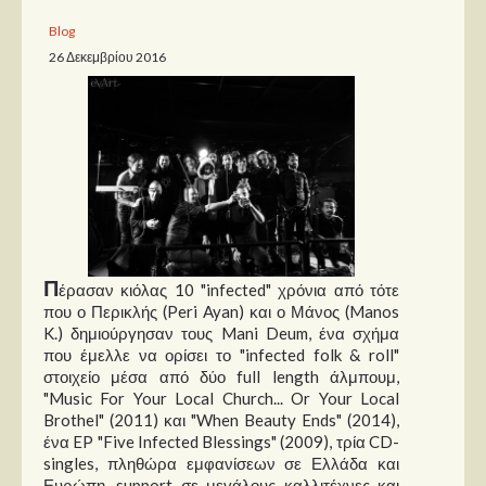
Blog
Παρουσιάσεις
26 Δεκεμβρίου 2016
Δίσκοι
Σειρές
Ταινίες
Βιβλία
Video News
Καλλιτέχνες
Π
έρασαν κιόλας 10 "infected" χρόνια από τότε
που ο Περικλής (Peri Ayan) και ο Μάνος (Manos
Μουσικοί
K.) δημιούργησαν τους Mani Deum, ένα σχήμα
που έμελλε να ορίσει το "infected folk & roll"
Διάφοροι
στοιχείο μέσα από δύο full length άλμπουμ,
Εκτός Συνόρων
"Music For Your Local Church... Or Your Local
Brothel" (2011) και "When Beauty Ends" (2014),
Νέα
ένα EP "Five Infected Blessings" (2009), τρία CD-
singles, πληθώρα εμφανίσεων σε Ελλάδα και
Ευρώπη, support σε μεγάλους καλλιτέχνες και