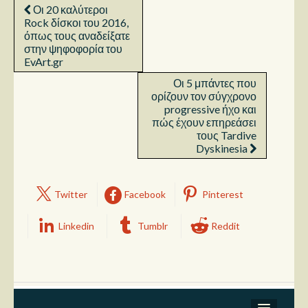
Οι 20 καλύτεροι
Rock δίσκοι του 2016,
όπως τους αναδείξατε
στην ψηφοφορία του
EvArt.gr
Οι 5 μπάντες που
ορίζουν τον σύγχρονο
progressive ήχο και
πώς έχουν επηρεάσει
τους Tardive
Dyskinesia
Twitter
Facebook
Pinterest
Linkedin
Tumblr
Reddit