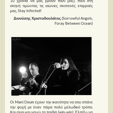
10 χρόνια να μας βρουν πάλι μαζί, πάλι στη
σκηνή τιμώντας τις αιώνιες σκοτεινές επιρροές
μας. Stay Infected!
Διονύσης Χριστοδουλάτος
(Sorrowful Angels,
Foray Between Ocean)
Οι Mani Deum έχουν την ικανότητα να σου σπάνε
την ψυχή με έναν πάρα πολύ μελωδικό τρόπο.
Και είναι και γαμώ τα παιδιά (win-win). Ελπίζω να