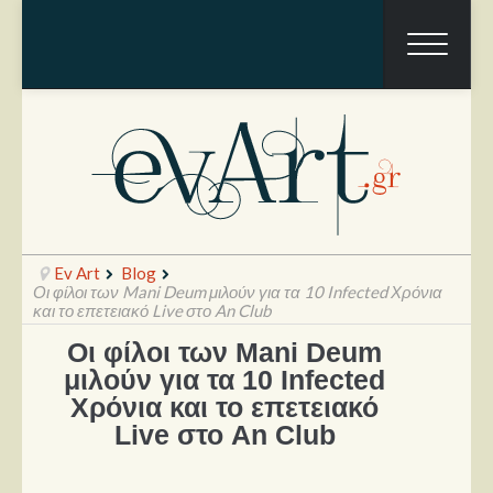
Ev Art
Blog
Οι φίλοι των Mani Deum μιλούν για τα 10 Infected Χρόνια
και το επετειακό Live στο An Club
Οι φίλοι των Mani Deum
Ραπόρτο
μιλούν για τα 10 Infected
Live & Συναυλίες
Χρόνια και το επετειακό
Live στο An Club
Θέατρο
Συνεντεύξεις