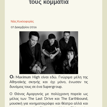
τους κομμάτια
Παρουσιάσεις
Δίσκοι
Νέες Κυκλοφορίες
07 Δεκεμβρίου 2016
Σειρές
Ταινίες
Βιβλία
Video News
Καλλιτέχνες
Μουσικοί
Ο
ι Maximum High είναι εδώ. Γνώριμα μέλη της
Διάφοροι
Αθηναϊκής σκηνής και όχι μόνο, ένωσαν τις
Εκτός Συνόρων
δυνάμεις τους σε ένα Supergroup.
Ο Θάνος Αμοργινός με πολύχρονη πορεία ως
Νέα
μέλος των The Last Drive και The Earthbound,
μουσική για κινηματογράφο και θέατρο αλλά και