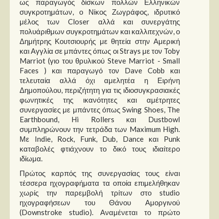
ως παραγωγός δίσκων πολλών Ελληνικών
Στήλες
συγκροτημάτων, ο Νίκος Ζωγράφος, ιδρυτικό
μέλος των Closer αλλά και συνεργάτης
Polls
πολυάριθμων συγκροτημάτων και καλλιτεχνών, ο
Small Talk
Δημήτρης Κουτσιουρής με θητεία στην Αμερική
και Αγγλία σε μπάντες όπως οι Strays με τον Toby
Blog
Marriot (γιο του θρυλικού Steve Marriot - Small
Faces ) και παραγωγό τον Dave Cobb και
τελευταία αλλά όχι αμελητέα η Ειρήνη
Δημοπούλου, περιζήτητη για τις ιδιοσυγκρασιακές
φωνητικές της ικανότητες και αμέτρητες
συνεργασίες με μπάντες όπως Swing Shoes, The
Earthbound, Hi Rollers και Dustbowl
συμπληρώνουν την τετράδα των Maximum High.
Με Indie, Rock, Funk, Dub, Dance και Punk
καταβολές φτιάχνουν το δικό τους ιδιαίτερο
ιδίωμα.
Πρώτος καρπός της συνεργασίας τους είναι
τέσσερα ηχογραφήματα τα οποία επιμελήθηκαν
χωρίς την παρεμβολή τρίτων στο studio
ηχογραφήσεων του Θάνου Αμοργινού
(Downstroke studio). Αναμένεται το πρώτο