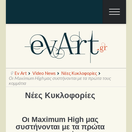
Ev Art
Video News
Νέες Κυκλοφορίες
Οι Maximum High μας συστήνονται με τα πρώτα τους
κομμάτια
Νέες Κυκλοφορίες
Ραπόρτο
Live & Συναυλίες
Θέατρο
Οι Maximum High μας
συστήνονται με τα πρώτα
Συνεντεύξεις