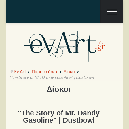
Ev Art
Παρουσιάσεις
Δίσκοι
"The Story of Mr. Dandy Gasoline" | Dustbowl
Δίσκοι
Ραπόρτο
Live & Συναυλίες
"The Story of Mr. Dandy
Θέατρο
Gasoline" | Dustbowl
Συνεντεύξεις