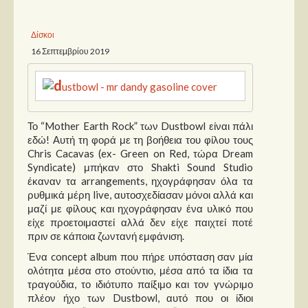
Παρουσιάσεις
Δίσκοι
16 Σεπτεμβρίου 2019
Δίσκοι
Σειρές
Ταινίες
Βιβλία
Το “Mother Earth Rock” των Dustbowl είναι πάλι
εδώ! Αυτή τη φορά με τη βοήθεια του φίλου τους
Video News
Chris Cacavas (ex- Green on Red, τώρα Dream
Syndicate) μπήκαν στο Shakti Sound Studio
Καλλιτέχνες
έκαναν τα arrangements, ηχογράφησαν όλα τα
ρυθμικά μέρη live, αυτοσχεδίασαν μόνοι αλλά και
Μουσικοί
μαζί με φίλους και ηχογράφησαν ένα υλικό που
είχε προετοιμαστεί αλλά δεν είχε παιχτεί ποτέ
Διάφοροι
πριν σε κάποια ζωντανή εμφάνιση.
Εκτός Συνόρων
Ένα concept album που πήρε υπόσταση σαν μία
ολότητα μέσα στο στούντιο, μέσα από τα ίδια τα
Νέα
τραγούδια, το ιδιότυπο παίξιμο και τον γνώριμο
πλέον ήχο των Dustbowl, αυτό που οι ίδιοι