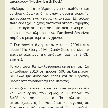
αποκαλούν “Mother Earth Rock”.
Στήλες
«Θέλαμε το ίδιο το άλμπουμ να «κατευθύνει» και
Polls
να είναι «πάνω» από την μπάντα αυτή τη φορά. Τα
τραγούδια να είναι «πάνω» από εμάς. Εξ’ άλλου
Small Talk
ποτέ δεν είχαμε ίχνος ενστίκτου αυτοσυντήρησης
Blog
να μας κρατάει πίσω σε αυτό που θέλουμε να
κάνουμε, ένα άλμπουμ των Dustbowl δεν είναι
παρά μια μικρή τομή στον χρόνο».
Οι Dustbowl φτιάχτηκαν τον Μάιο του 2006 και το
album “The Story of Mr. Dandy Gasoline” είναι το
τέταρτο άλμπουμ της μπάντας (μαζί με 2 CD
singles).
Το άλμπουμ θα κυκλοφορήσει επίσημα την 1η
Οκτωβρίου 2019 σε έκδοση 500 αριθμημένων
βινυλίων (με download code) και σε ψηφιακή
μορφή από το bandcamp της μπάντας.
«Χρειάζεται και κάτι άλλο, κάτι λιγότερο εύκολο
και καθημερινό, που, όμως, οι Dustbowl το
διαθέτουν σε περίσσεια. Το ταλέντο να
μεταστοιχειώνεις ό,τι θαυμάζεις και αγαπάς σε
δικά σου αυθόρμητα και, γιατί όχι, σπουδαία