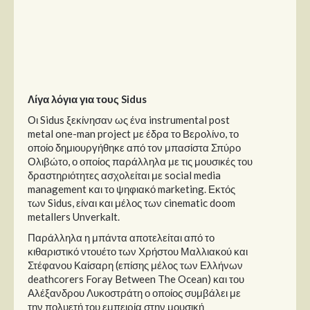
Λίγα λόγια για τους Sidus
Οι Sidus ξεκίνησαν ως ένα instrumental post
metal one-man project με έδρα το Βερολίνο, το
οποίο δημιουργήθηκε από τον μπασίστα Σπύρο
Ολιβώτο, ο οποίος παράλληλα με τις μουσικές του
δραστηριότητες ασχολείται με social media
management και το ψηφιακό marketing. Εκτός
των Sidus, είναι και μέλος των cinematic doom
metallers Unverkalt.
Παράλληλα η μπάντα αποτελείται από το
κιθαριστικό ντουέτο των Χρήστου Μαλλιακού και
Στέφανου Καίσαρη (επίσης μέλος των Ελλήνων
deathcorers Foray Between The Ocean) και του
Αλέξανδρου Λυκοστράτη ο οποίος συμβάλει με
την πολυετή του εμπειρία στην μουσική