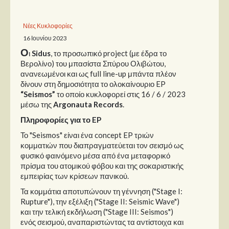
Παρουσιάσεις
Νέες Κυκλοφορίες
16 Ιουνίου 2023
Δίσκοι
Ο
ι
Sidus
, το προσωπικό project (με έδρα το
Σειρές
Βερολίνο) του μπασίστα Σπύρου Ολιβώτου,
ανανεωμένοι και ως full line-up μπάντα πλέον
Ταινίες
δίνουν στη δημοσιότητα το ολοκαίνουριο EP
Βιβλία
“Seismos”
το οποίο κυκλοφορεί στις 16 / 6 / 2023
μέσω της
Argonauta Records
.
Video News
Πληροφορίες για το EP
Καλλιτέχνες
Το "Seismos" είναι ένα concept EP τριών
κομματιών που διαπραγματεύεται τον σεισμό ως
Μουσικοί
φυσικό φαινόμενο μέσα από ένα μεταφορικό
πρίσμα του ατομικού φόβου και της σοκαριστικής
Διάφοροι
εμπειρίας των κρίσεων πανικού.
Εκτός Συνόρων
Τα κομμάτια αποτυπώνουν τη γέννηση ("Stage I:
Rupture"), την εξέλιξη ("Stage II: Seismic Wave")
Νέα
και την τελική εκδήλωση ("Stage III: Seismos")
ενός σεισμού, αναπαριστώντας τα αντίστοιχα και