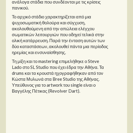
ανάλογα στάδια που συνδέονται με τις κρίσεις
Στήλες
πανικού.
Polls
Το αρχικό στάδιο χαρακτηρίζεται από μια
ψυχοσωματική θολούρα και σύγχυση,
Small Talk
ακολουθούμενη από την απώλεια ελέγχου
Blog
σωματικών λειτουργιών που οδηγεί τελικά στην
ολική κατάρρευση. Παρά την ένταση αυτών των
δύο καταστάσεων, ακολουθεί πάντα μια περίοδος
ηρεμίας και ενσυναίσθησης.
Τη μίξη και το mastering επιμελήθηκε ο Steve
Lado στο SL Studio που έχει έδρα την Αθήνα. Τα
drums και τα κρουστά ηχογραφήθηκαν από τον
Κώστα Μυλωνά στα Bree Studio της Αθήνας.
Υπεύθυνος για το artwork του single είναι ο
Βαγγέλης Πέτικας (Revolver Dart).