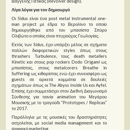
Βαγγέλης Πέτικας (Revolver design).
Λίγα λόγια για τον δημιουργό
Οι Sidus είναι ένα post metal instrumental one-
man project με έδρα το Βερολίνο το οποίο
δημιουργήθηκε από τον μπασίστα Σπύρο
Ολιβώτο ο οποίος είναι πτυχιούχος Γεωλογίας.
Εκτός των Sidus, έχει υπάρξει μέλος σε σχήματα
πολλών διαφορετικών styles όπως στους
thrashers Turbulence, τους death metallers
Kinetic και στους pop rockers Dodo Origami ως
μπασίστας, στους metalcorers Breathe in
Suffering ως κιθαρίστας ενώ έχει συνεισφέρει ως
guests σε αρκετά κομμάτια σε δουλειές
σχημάτων όπως οι The Abyss Inside Us και Ayfel.
Επίσης έχει συμμετάσχει στον Διεθνή Διαγωνισμό
Σύνθεσης για ταινία animation του Μεγάρου
Μουσικής με το τραγούδι “Prototypes / Replicas”
το 2017.
Παράλληλα με τις μουσικές του δραστηριότητες
ασχολείται, με social media management και το
ψηφιακό marketing.