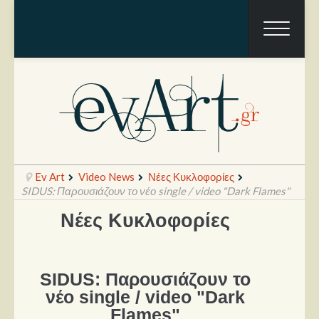
Ev Art
Video News
Νέες Κυκλοφορίες
SIDUS: Παρουσιάζουν το νέο single / video "Dark Flames"
Νέες Κυκλοφορίες
Ραπόρτο
Live & Συναυλίες
SIDUS: Παρουσιάζουν το
Θέατρο
νέο single / video "Dark
Συνεντεύξεις
Flames"