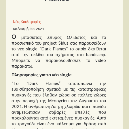
Παρουσιάσεις
Νέες Κυκλοφορίες
Δίσκοι
08 Δεκεμβρίου 2021
Σειρές
O
μπασίστας Σπύρος Ολιβώτος και το
Ταινίες
προσωπικό του project Sidus σας παρουσιάζουν
το νέο single “Dark Flames” το οποίο διατίθεται
Βιβλία
από την σελίδα του σχήματος στο bandcamp.
Mπορείτε να παρακολουθήσετε το video
Video News
παρακάτω.
Καλλιτέχνες
Πληροφορίες για το νέο single
“Tο “Dark Flames” αποτυπώνει την
Μουσικοί
ευαισθητοποίηση σχετικά με τις καταστροφικές
Διάφοροι
πυρκαγιές που έλαβαν χώρα σε πολλές χώρες
στην περιοχή της Μεσογείου τον Αύγουστο του
Εκτός Συνόρων
2021. Η ανθρώπινη ζωή, η χλωρίδα και η πανίδα
αντιμετώπισαν σοβαρές απειλές που
Νέα
προκαλούνται από εκτεταμένες πυρκαγιές. Αυτό
το τραγούδι είναι ένα κάλεσμα για δράση από