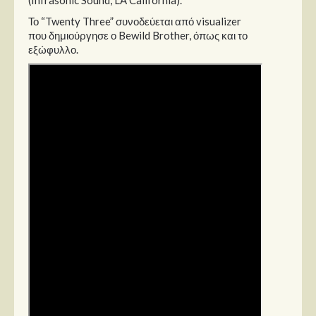
Στήλες
Το “Twenty Three” συνοδεύεται από visualizer
που δημιούργησε ο Bewild Brother, όπως και το
Polls
εξώφυλλο.
Small Talk
Blog