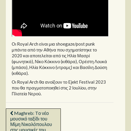
Οι Royal Arch είναι μια shoegaze/post punk
μπάντα από την Αθήνα που σχηματίστηκε το
2020 και αποτελείται από τις Ηλία Μασρί
(φωνητικά), Νίκο Κόκκινο (κιθάρα), Ορέστη Λουκά
(μπάσο), Ηλία Κόκκινο (ντραμς) και Βασίλη Δούση
(κιθάρα).
Οι Royal Arch θα ανοίξουν το Ejekt Festival 2023
που θα πραγματοποιηθεί στις 2 Ιουλίου, στην
Πλατεία Νερού.
Maghreb: Tο νέο
μουσικό ταξίδι του
Μίμη Νικολόπουλου
στις μουσικές του