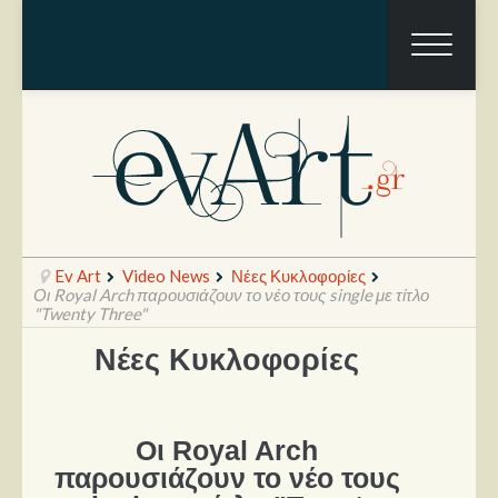
Ev Art
Video News
Νέες Κυκλοφορίες
Οι Royal Arch παρουσιάζουν το νέο τους single με τίτλο
"Twenty Three"
Νέες Κυκλοφορίες
Ραπόρτο
Live & Συναυλίες
Θέατρο
Οι Royal Arch
παρουσιάζουν το νέο τους
Συνεντεύξεις