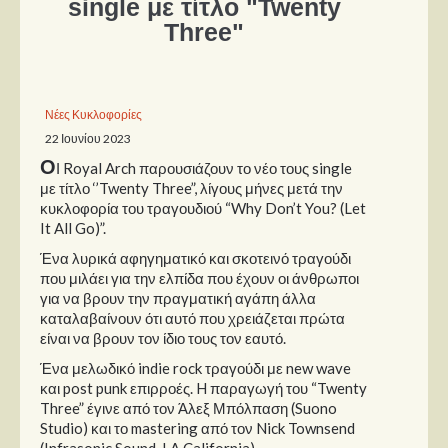
single με τίτλο "Twenty
Three"
Παρουσιάσεις
Δίσκοι
Νέες Κυκλοφορίες
Σειρές
22 Ιουνίου 2023
Ταινίες
Ο
Ι Royal Arch παρουσιάζουν το νέο τους single
Βιβλία
με τίτλο ‘’Twenty Three”, λίγους μήνες μετά την
κυκλοφορία του τραγουδιού “Why Don’t You? (Let
Video News
It All Go)”.
Καλλιτέχνες
Ένα λυρικά αφηγηματικό και σκοτεινό τραγούδι
που μιλάει για την ελπίδα που έχουν οι άνθρωποι
Μουσικοί
για να βρουν την πραγματική αγάπη άλλα
καταλαβαίνουν ότι αυτό που χρειάζεται πρώτα
Διάφοροι
είναι να βρουν τον ίδιο τους τον εαυτό.
Εκτός Συνόρων
Ένα μελωδικό indie rock τραγούδι με new wave
και post punk επιρροές. H παραγωγή του “Twenty
Νέα
Three” έγινε από τον Άλεξ Μπόλπαση (Suono
Studio) και το mastering από τον Nick Townsend
(Infrasonic Sound, LA California).