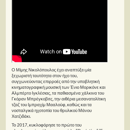
Ο Μίμης Νικολόπουλος έχει αναπτύξει μία
ξεχωριστή ταυτότητα στον ήχο του,
συγχωνεύοντας επιρροές από την υποβλητική
κινηματογραφική μουσική των Ένιο Μορικόνε και
Αλμπέρτο Ιγκλέσιας, τα παθιασμένα χάλκινα του
Γκόραν Μπρέγκοβιτς, την αιθέρια μεσανατολίτικη
τζαζ του Ιμπραχίμ Μααλούφ, καθώς και τα
νοσταλγικά ηχοτοπία του θρυλικού Μάνου
Χατζιδάκι.
Το 2017, κυκλοφόρησε το πρώτο του