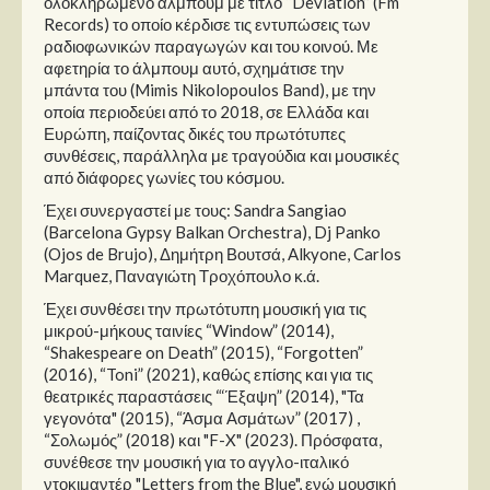
ολοκληρωμένο άλμπουμ με τίτλο “Deviation” (Fm
Records) το οποίο κέρδισε τις εντυπώσεις των
ραδιοφωνικών παραγωγών και του κοινού. Με
αφετηρία το άλμπουμ αυτό, σχημάτισε την
μπάντα του (Mimis Nikolopoulos Band), με την
οποία περιοδεύει από το 2018, σε Ελλάδα και
Ευρώπη, παίζοντας δικές του πρωτότυπες
συνθέσεις, παράλληλα με τραγούδια και μουσικές
από διάφορες γωνίες του κόσμου.
Έχει συνεργαστεί με τους: Sandra Sangiao
(Barcelona Gypsy Balkan Orchestra), Dj Panko
(Ojos de Brujo), Δημήτρη Βουτσά, Alkyone, Carlos
Marquez, Παναγιώτη Τροχόπουλο κ.ά.
Έχει συνθέσει την πρωτότυπη μουσική για τις
μικρού-μήκους ταινίες “Window” (2014),
“Shakespeare on Death” (2015), “Forgotten”
(2016), “Toni” (2021), καθώς επίσης και για τις
θεατρικές παραστάσεις “‘Έξαψη” (2014), "Τα
γεγονότα" (2015), “Άσμα Ασμάτων” (2017) ,
“Σολωμός” (2018) και "F-X" (2023). Πρόσφατα,
συνέθεσε την μουσική για το αγγλο-ιταλικό
ντοκιμαντέρ "Letters from the Blue", ενώ μουσική