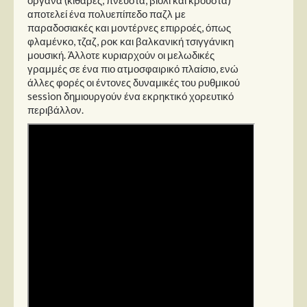
Στήλες
αποτελεί ένα πολυεπίπεδο παζλ με
παραδοσιακές και μοντέρνες επιρροές, όπως
Polls
φλαμένκο, τζαζ, ροκ και βαλκανική τσιγγάνικη
μουσική. Άλλοτε κυριαρχούν οι μελωδικές
Small Talk
γραμμές σε ένα πιο ατμοσφαιρικό πλαίσιο, ενώ
Blog
άλλες φορές οι έντονες δυναμικές του ρυθμικού
session δημιουργούν ένα εκρηκτικό χορευτικό
περιβάλλον.