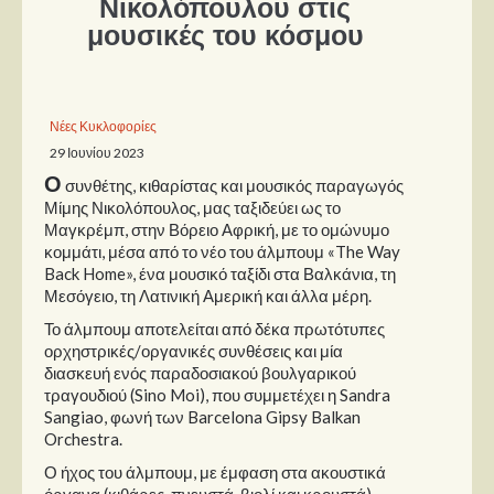
Νικολόπουλου στις
μουσικές του κόσμου
Παρουσιάσεις
Δίσκοι
Νέες Κυκλοφορίες
Σειρές
29 Ιουνίου 2023
Ταινίες
Ο
συνθέτης, κιθαρίστας και μουσικός παραγωγός
Βιβλία
Μίμης Νικολόπουλος, μας ταξιδεύει ως το
Μαγκρέμπ, στην Βόρειο Αφρική, με το ομώνυμο
Video News
κομμάτι, μέσα από το νέο του άλμπουμ «The Way
Back Home», ένα μουσικό ταξίδι στα Βαλκάνια, τη
Καλλιτέχνες
Μεσόγειο, τη Λατινική Αμερική και άλλα μέρη.
Μουσικοί
Το άλμπουμ αποτελείται από δέκα πρωτότυπες
ορχηστρικές/οργανικές συνθέσεις και μία
Διάφοροι
διασκευή ενός παραδοσιακού βουλγαρικού
τραγουδιού (Sino Moi), που συμμετέχει η Sandra
Εκτός Συνόρων
Sangiao, φωνή των Barcelona Gipsy Balkan
Orchestra.
Νέα
Ο ήχος του άλμπουμ, με έμφαση στα ακουστικά
όργανα (κιθάρες, πνευστά, βιολί και κρουστά)