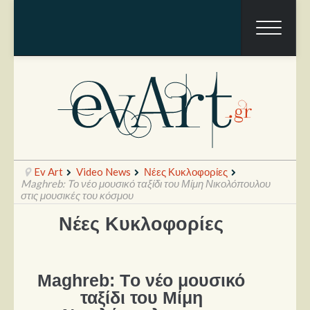
Ev Art
Video News
Νέες Κυκλοφορίες
Maghreb: Tο νέο μουσικό ταξίδι του Μίμη Νικολόπουλου
στις μουσικές του κόσμου
Νέες Κυκλοφορίες
Ραπόρτο
Live & Συναυλίες
Θέατρο
Maghreb: Tο νέο μουσικό
ταξίδι του Μίμη
Συνεντεύξεις