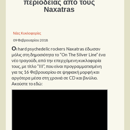
περιοδείας από τους
Naxatras
Παρουσιάσεις
Δίσκοι
Νέες Κυκλοφορίες
Σειρές
09 Φεβρουαρίου 2018
Ταινίες
Ο
ι hard psychedelic rockers Naxatras έδωσαν
Βιβλία
μόλις στη δημοσιότητα το “On The Silver Line” ένα
νέο τραγούδι, από την επερχόμενη κυκλοφορία
Video News
τους, με τίτλο “III”, που είναι προγραμματισμένη
για τις 16 Φεβρουαρίου σε ψηφιακή μορφή και
Καλλιτέχνες
αργότερα μέσα στη χρονιά σε CD και βινύλιο.
Ακούστε το εδώ:
Μουσικοί
Διάφοροι
Εκτός Συνόρων
Νέα