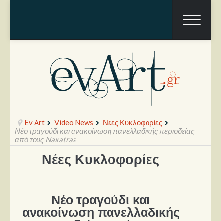
Ev Art
Video News
Νέες Κυκλοφορίες
Νέο τραγούδι και ανακοίνωση πανελλαδικής περιοδείας
από τους Naxatras
Νέες Κυκλοφορίες
Ραπόρτο
Live & Συναυλίες
Θέατρο
Νέο τραγούδι και
ανακοίνωση πανελλαδικής
Συνεντεύξεις