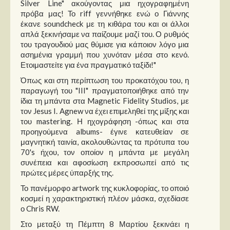
Silver Line" ακούγοντας μια ηχογραφημένη
πρόβα μας! Το riff γεννήθηκε ενώ ο Γιάννης
έκανε soundcheck με τη κιθάρα του και οι άλλοι
απλά ξεκινήσαμε να παίζουμε μαζί του. Ο ρυθμός
του τραγουδιού μας θύμισε για κάποιον λόγο μια
ασημένια γραμμή που χυνόταν μέσα στο κενό.
Ετοιμαστείτε για ένα πραγματικό ταξίδι!"
Όπως και στη περίπτωση του προκατόχου του, η
παραγωγή του "III" πραγματοποιήθηκε από την
ίδια τη μπάντα στα Magnetic Fidelity Studios, με
τον Jesus I. Agnew να έχει επιμεληθεί της μίξης και
του mastering. Η ηχογράφηση -όπως και στα
προηγούμενα albums- έγινε κατευθείαν σε
μαγνητική ταινία, ακολουθώντας τα πρότυπα του
70's ήχου, τον οποίον η μπάντα με μεγάλη
συνέπεια και αφοσίωση εκπροσωπεί από τις
πρώτες μέρες ύπαρξής της.
Το πανέμορφο artwork της κυκλοφορίας, το οποιό
κοσμεί η χαρακτηριστική πλέον μάσκα, σχεδίασε
ο Chris RW.
Στο μεταξύ τη Πέμπτη 8 Μαρτίου ξεκινάει η