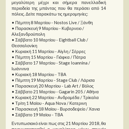
μεγαλύτερη μέχρι και σήμερα πανελλαδική
περιοδεία της μπάντας που θα περάσει από 14
πόλεις. Δείτε παρακάτω τις ημερομηνίες:
• Πέμπτη 8 Μαρτίου - Nostos Live / Ξάνθη
• Παρασκευή 9 Μαρτίου - Κυβερνειο /
Αλεξανδρούπολη
• Σάββατο 10 Μαρτίου - Eightball Club /
Θεσσαλονίκη
• Κυριακή 11 Μαρτίου - Αίγλη / Σέρρες
• Πέμπτη 15 Μαρτίου - Γιάφκα / Πάτρα
• Σάββατο 17 Μαρτίου - Stage Ioannina /
Ιωάννινα
• Κυριακή 18 Μαρτίου - TBA
• Πέμπτη 19 Μαρτίου - Stage Club / Λάρισα
• Παρασκευή 20 Μαρτίου - Lab Art / Bόλος
• Σάββατο 21 Μαρτίου - Gagarin 205 / Aθήνα
• Κυριακή 22 Μαρτίου - Ανδρομέδα / Τρίκαλα
• Τρίτη 1 Μαϊου - Aqua Nova / Κατερινη
• Παρασκευή 18 Μαϊου - Βυρσοδεψείο / Χανια
• Σάββατο 19 Μαϊου - TBA
Εντυπωσιακό είναι πως στις 21 Μαρτίου 2018, θα
πραγματοποιηθεί η μεγαλύτερη μέχρι στιγμής